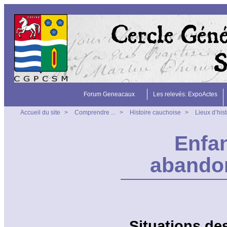
Forum Geneacaux
Les relevés: ExpoActes
Accueil du site
>
Comprendre ...
>
Histoire cauchoise
>
Lieux d’hist
Enfan
abandon
Situations de