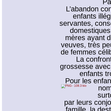
Pa
L’abandon con
enfants illég
servantes, cons
domestiques,
mères ayant de
veuves, très pe
de femmes célib
La confron
grossesse avec 
enfants t
Pour les enfan
nom
surt
par leurs conjo
famille, la de