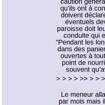
caution génér
qu’ils ont à co
doivent déclar
éventuels dev
paroisse doit le
conduite qui e
"Pendant les long
dans des panier
ouvertes à toute
point de nourri
souvent qu’av
> > > > >> > > >
Le meneur allai
par mois mais il