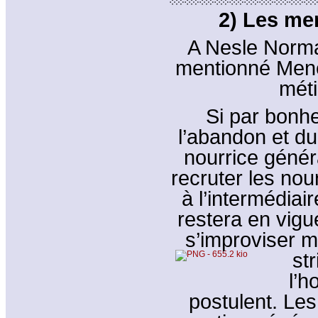
2) Les me
A Nesle Norm
mentionné Mene
méti
Si par bonhe
l’abandon et du 
nourrice géné
recruter les nou
à l’intermédia
restera en vigu
s’improviser 
str
l’h
postulent. Le