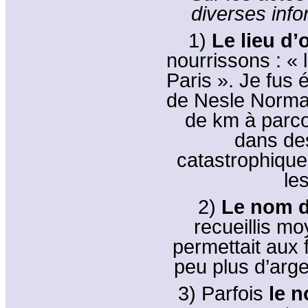
diverses info
1)
Le lieu d’
nourrissons : « 
Paris ». Je fus 
de Nesle Norma
de km à parco
dans de
catastrophique
le
2)
Le nom d
recueillis mo
permettait aux
peu plus d’argen
3) Parfois
le 