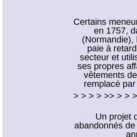
Certains meneurs
en 1757, d
(Normandie), 
paie à retar
secteur et uti
ses propres aff
vêtements des
remplacé par
> > > > >> > > >
Un projet 
abandonnés de 
an