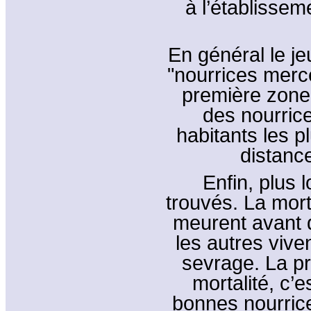
à l’établissem
En général le j
"nourrices merce
première zone d
des nourric
habitants les p
distance
Enfin, plus 
trouvés. La mort
meurent avant d’
les autres viven
sevrage. La pr
mortalité, c’
bonnes nourrice