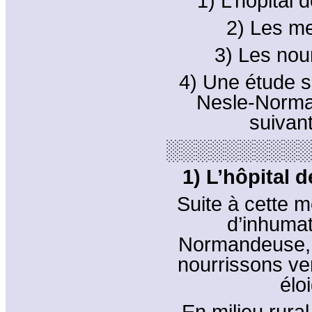
1) L’hôpital 
2) Les me
3) Les nou
4) Une étude su
Nesle-Norma
suivan
░░░░░░░░░░
1) L’hôpital 
Suite à cette m
d’inhumat
Normandeuse, j
nourrissons ven
élo
En milieu rural