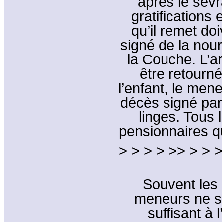
après le sevra
gratification
qu’il remet do
signé de la nour
la Couche. L’ar
être retourn
l’enfant, le mene
décès signé par 
linges. Tous l
pensionnaires q
> > > > >> > > >
Souvent les 
meneurs ne s
suffisant à