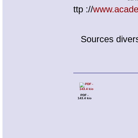
ttp ://
www.acade
Sources diver
PDF -
143.4 kio