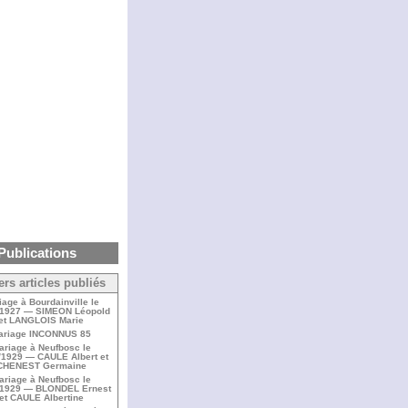
Publications
ers articles publiés
iage à Bourdainville le
/1927 — SIMEON Léopold
et LANGLOIS Marie
ariage INCONNUS 85
ariage à Neufbosc le
/1929 — CAULE Albert et
CHENEST Germaine
ariage à Neufbosc le
/1929 — BLONDEL Ernest
et CAULE Albertine