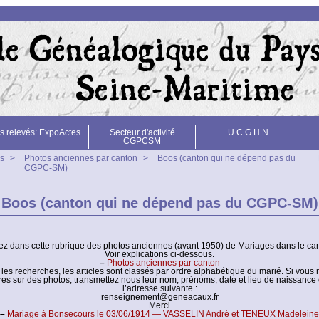
s relevés: ExpoActes
Secteur d'activité
U.C.G.H.N.
CGPCSM
s
>
Photos anciennes par canton
>
Boos (canton qui ne dépend pas du
CGPC-SM)
Boos (canton qui ne dépend pas du CGPC-SM)
ez dans cette rubrique des photos anciennes (avant 1950) de Mariages dans le ca
Voir explications ci-dessous.
–
Photos anciennes par canton
er les recherches, les articles sont classés par ordre alphabétique du marié. Si vous
res sur des photos, transmettez nous leur nom, prénoms, date et lieu de naissance 
l’adresse suivante :
renseignement@geneacaux.fr
Merci
–
Mariage à Bonsecours le 03/06/1914 — VASSELIN André et TENEUX Madeleine