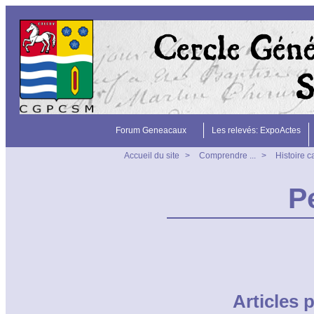
Forum Geneacaux
Les relevés: ExpoActes
Accueil du site
>
Comprendre ...
>
Histoire 
P
Articles 