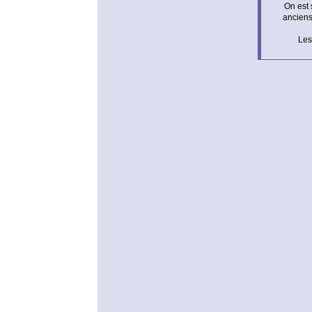
On est 
anciens
Les