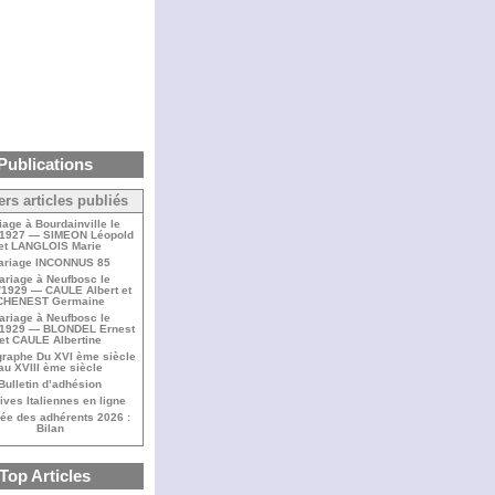
Publications
ers articles publiés
iage à Bourdainville le
/1927 — SIMEON Léopold
et LANGLOIS Marie
ariage INCONNUS 85
ariage à Neufbosc le
/1929 — CAULE Albert et
CHENEST Germaine
ariage à Neufbosc le
/1929 — BLONDEL Ernest
et CAULE Albertine
raphe Du XVI ème siècle
au XVIII ème siècle
Bulletin d’adhésion
ives Italiennes en ligne
ée des adhérents 2026 :
Bilan
Top Articles