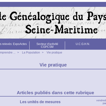
s relevés: ExpoActes
Secteur d'activité
U.C.G.H.N.
CGPCSM
mprendre ...
>
La Population
>
Vie pratique
Vie pratique
Articles publiés dans cette rubrique
vendredi
Les unités de mesures
p