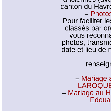
canton du Havre
–
Photos
Pour faciliter l
classés par or
vous reconna
photos, transm
date et lieu de
rensei
–
Mariage 
LAROQUE 
–
Mariage au 
Edoua