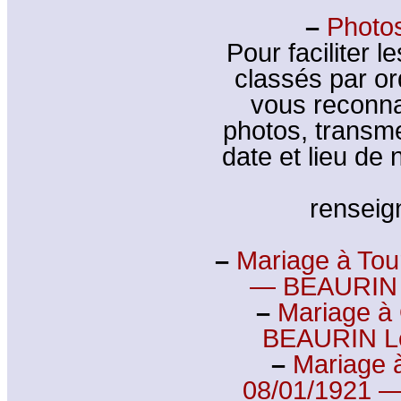
–
Photos
Pour faciliter l
classés par or
vous reconna
photos, transm
date et lieu de
rensei
–
Mariage à Tour
— BEAURIN 
–
Mariage à 
BEAURIN Lé
–
Mariage à
08/01/1921 