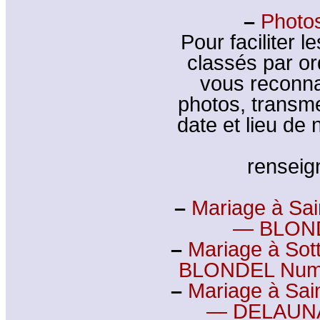
–
Photos
Pour faciliter l
classés par or
vous reconna
photos, transm
date et lieu de
rensei
–
Mariage à Sai
— BLOND
–
Mariage à Sott
BLONDEL Numa
–
Mariage à Sain
— DELAUNAY