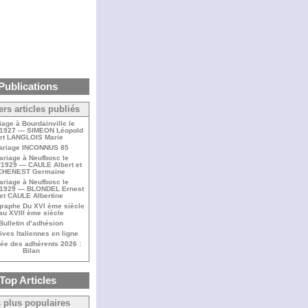
Publications
ers articles publiés
iage à Bourdainville le
/1927 — SIMEON Léopold
et LANGLOIS Marie
ariage INCONNUS 85
ariage à Neufbosc le
/1929 — CAULE Albert et
CHENEST Germaine
ariage à Neufbosc le
/1929 — BLONDEL Ernest
et CAULE Albertine
raphe Du XVI ème siècle
au XVIII ème siècle
Bulletin d’adhésion
ives Italiennes en ligne
ée des adhérents 2026 :
Bilan
Top Articles
 plus populaires