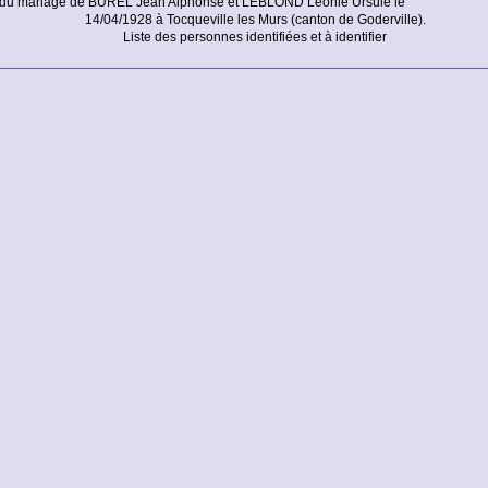
 du mariage de BUREL Jean Alphonse et LEBLOND Léonie Ursule le
14/04/1928 à Tocqueville les Murs (canton de Goderville).
Liste des personnes identifiées et à identifier