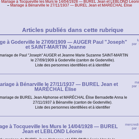
–
Mariage à Tocqueville les Murs le 14/04/1928 — BUREL Jean et LEBLOND Léoni
–
Mariage à Bénarville le 27/11/1937 — BUREL Jean et MARÉCHAL Élise
Articles publiés dans cette rubrique
l
ge à Goderville le 27/09/1909 — AUGER Paul "Joseph"
par
et SAINT-MARTIN Jeanne
mariage de Paul "Joseph" AUGER et Jeanne Marie Suzanne SAINT-MARTIN
le 27/09/1909 à Goderville (canton de Goderville).
Liste des personnes identifiées et à identifier
ma
ariage à Bénarville le 27/11/1937 — BUREL Jean et
par
MARÉCHAL Élise
 mariage de BUREL Jean Alphonse et MARÉCHAL Élise Bernadette Anna le
27/11/1937 à Bénarville (canton de Goderville).
Liste des personnes identifiées et à identifier
mercredi 
age à Tocqueville les Murs le 14/04/1928 — BUREL
par
Jean et LEBLOND Léonie