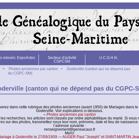
s relevés: ExpoActes
Secteur d'activité
U.C.G.H.N.
CGPCSM
>
Photos anciennes par canton
>
Goderville (canton qui ne dépend pas
du CGPC-SM)
derville (canton qui ne dépend pas du CGPC-
verez dans cette rubrique des photos anciennes (avant 1950) de Mariages dans le
Goderville. Voir explications ci-dessous.
–
Photos anciennes par canton
er les recherches, les articles sont classés par ordre alphabétique du marié. Si vous
res sur des photos, transmettez nous leur nom, prénoms, date et lieu de naissance 
l’adresse suivante :
renseignement@geneacaux.fr
Merci
ariage à Goderville le 27/09/1909 — AUGER Paul "Joseph" et SAINT-MARTIN Je