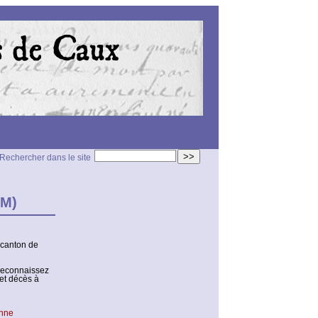
>>
Rechercher dans le site
SM)
 canton de
 reconnaissez
et décès à
anne