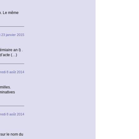
tin. Le même
 23 janvier 2015
miaire an I) .
 d’acte (…)
redi 8 août 2014
milles.
minatives
redi 8 août 2014
t sur le nom du