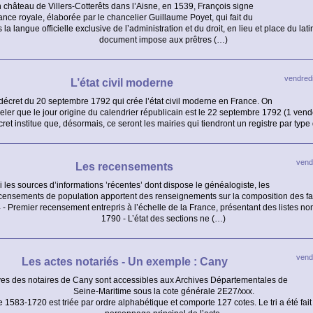
château de Villers-Cotterêts dans l’Aisne, en 1539, François signe
ance royale, élaborée par le chancelier Guillaume Poyet, qui fait du
s la langue officielle exclusive de l’administration et du droit, en lieu et place du la
document impose aux prêtres (…)
vendredi
L’état civil moderne
décret du 20 septembre 1792 qui crée l’état civil moderne en France. On
eler que le jour origine du calendrier républicain est le 22 septembre 1792 (1 vendé
ret institue que, désormais, ce seront les mairies qui tiendront un registre par type
vend
Les recensements
 les sources d’informations ’récentes’ dont dispose le généalogiste, les
censements de population apportent des renseignements sur la composition des fa
- Premier recensement entrepris à l’échelle de la France, présentant des listes no
1790 - L’état des sections ne (…)
vend
Les actes notariés - Un exemple : Cany
ves des notaires de Cany sont accessibles aux Archives Départementales de
Seine-Maritime sous la cote générale 2E27/xxx.
 1583-1720 est triée par ordre alphabétique et comporte 127 cotes. Le tri a été fai