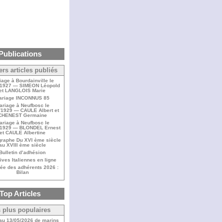
Publications
ers articles publiés
iage à Bourdainville le
/1927 — SIMEON Léopold
et LANGLOIS Marie
ariage INCONNUS 85
ariage à Neufbosc le
/1929 — CAULE Albert et
CHENEST Germaine
ariage à Neufbosc le
/1929 — BLONDEL Ernest
et CAULE Albertine
raphe Du XVI ème siècle
au XVIII ème siècle
Bulletin d’adhésion
ives Italiennes en ligne
ée des adhérents 2026 :
Bilan
Top Articles
 plus populaires
 au 13/05/2026 de marins