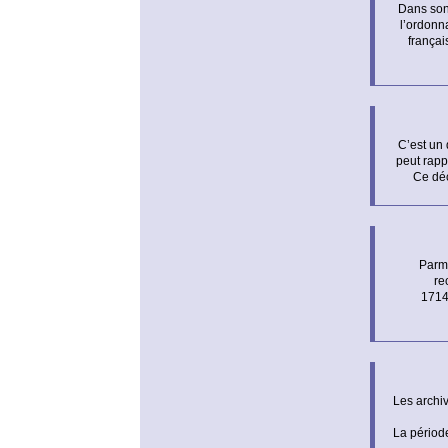
Dans son 
l’ordonn
françai
C’est un 
peut rapp
Ce déc
Parmi
re
1714 
Les archi
La période