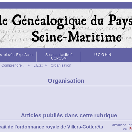
s relevés: ExpoActes
Secteur d'activité
U.C.G.H.N.
CGPCSM
Comprendre ...
>
L’Etat
>
Organisation
Organisation
Articles publiés dans cette rubrique
dimanche 1er
rait de l’ordonnance royale de Villers-Cotterêts
par
F