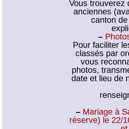
Vous trouverez 
anciennes (ava
canton de 
expl
–
Photos
Pour faciliter l
classés par or
vous reconna
photos, transm
date et lieu de
rensei
–
Mariage à S
réserve) le 2
e