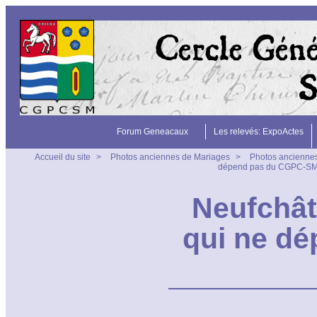
Forum Geneacaux
Les relevés: ExpoActes
Accueil du site
>
Photos anciennes de Mariages
>
Photos anciennes
dépend pas du CGPC-SM
Neufchât
qui ne d