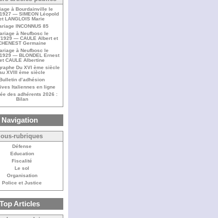
iage à Bourdainville le
/1927 — SIMEON Léopold
et LANGLOIS Marie
ariage INCONNUS 85
ariage à Neufbosc le
/1929 — CAULE Albert et
CHENEST Germaine
ariage à Neufbosc le
/1929 — BLONDEL Ernest
et CAULE Albertine
raphe Du XVI ème siècle
au XVIII ème siècle
Bulletin d’adhésion
ives Italiennes en ligne
ée des adhérents 2026 :
Bilan
Navigation
ous-rubriques
Défense
Education
Fiscalité
Le sol
Organisation
Police et Justice
Top Articles