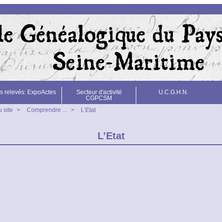
s relevés: ExpoActes
Secteur d'activité
U.C.G.H.N.
CGPCSM
 site
>
Comprendre ...
>
L’Etat
L’Etat