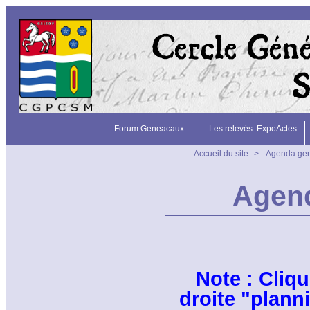
Forum Geneacaux
Les relevés: ExpoActes
Accueil du site
>
Agenda ge
Agen
Note : Cliq
droite "plann