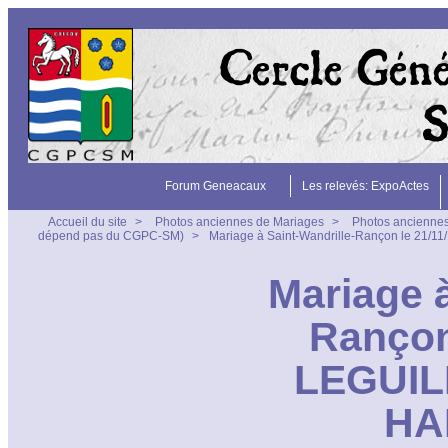
Forum Geneacaux
Les relevés: ExpoActes
Accueil du site
>
Photos anciennes de Mariages
>
Photos anciennes
dépend pas du CGPC-SM)
>
Mariage à Saint-Wandrille-Rançon le 21/
Mariage à
Rançon
LEGUIL
HA