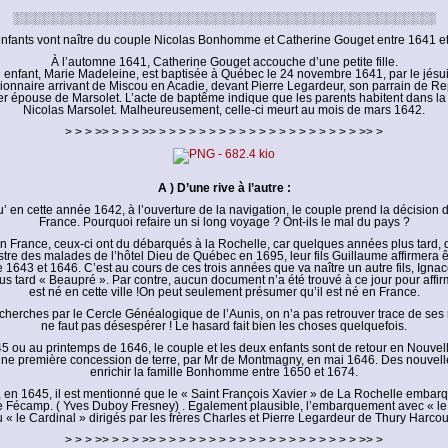
░░░░░░░░░░░░░░░░░░░░░░░░░░░░░░░░░░░░░░░░░░░░░░░
nfants vont naître du couple Nicolas Bonhomme et Catherine Gouget entre 1641 e
À l’automne 1641, Catherine Gouget accouche d’une petite fille.
 enfant, Marie Madeleine, est baptisée à Québec le 24 novembre 1641, par le jésu
ionnaire arrivant de Miscou en Acadie, devant Pierre Legardeur, son parrain de Re
er épouse de Marsolet. L’acte de baptême indique que les parents habitent dans l
Nicolas Marsolet. Malheureusement, celle-ci meurt au mois de mars 1642.
> > > >> > > > >> > > > > > > > > > > > > > > > > > > > > >> >
A ) D’une rive à l’autre :
 en cette année 1642, à l’ouverture de la navigation, le couple prend la décision 
France. Pourquoi refaire un si long voyage ? Ont-ils le mal du pays ?
n France, ceux-ci ont du débarqués à la Rochelle, car quelques années plus tard,
stre des malades de l’hôtel Dieu de Québec en 1695, leur fils Guillaume affirmera ê
re 1643 et 1646. C’est au cours de ces trois années que va naître un autre fils, Igna
 tard « Beaupré ». Par contre, aucun document n’a été trouvé à ce jour pour affi
est né en cette ville !On peut seulement présumer qu’il est né en France.
cherches par le Cercle Généalogique de l’Aunis, on n’a pas retrouver trace de ses n
ne faut pas désespérer ! Le hasard fait bien les choses quelquefois.
45 ou au printemps de 1646, le couple et les deux enfants sont de retour en Nouvel
une première concession de terre, par Mr de Montmagny, en mai 1646. Des nouvelle
enrichir la famille Bonhomme entre 1650 et 1674.
, en 1645, il est mentionné que le « Saint François Xavier » de La Rochelle embarq
écamp. ( Yves Duboy Fresney) . Egalement plausible, l’embarquement avec « l
 « le Cardinal » dirigés par les frères Charles et Pierre Legardeur de Thury Harcou
> > > >> > > > >> > > > > > > > > > > > > > > > > > > > > >> >