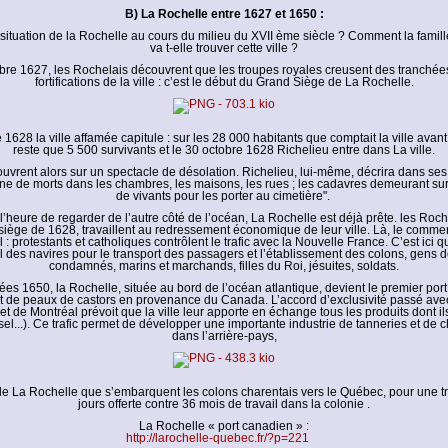
B) La Rochelle entre 1627 et 1650 :
a situation de la Rochelle au cours du milieu du XVII ème siècle ? Comment la fam
va t-elle trouver cette ville ?
re 1627, les Rochelais découvrent que les troupes royales creusent des tranchée
fortifications de la ville : c’est le début du Grand Siège de La Rochelle.
1628 la ville affamée capitule : sur les 28 000 habitants que comptait la ville avant 
reste que 5 500 survivants et le 30 octobre 1628 Richelieu entre dans La ville.
ouvrent alors sur un spectacle de désolation. Richelieu, lui-même, décrira dans se
eine de morts dans les chambres, les maisons, les rues ; les cadavres demeurant sur
de vivants pour les porter au cimetière".
heure de regarder de l’autre côté de l’océan, La Rochelle est déjà prête. les Roche
siège de 1628, travaillent au redressement économique de leur ville. Là, le commer
 : protestants et catholiques contrôlent le trafic avec la Nouvelle France. C’est ici 
el des navires pour le transport des passagers et l’établissement des colons, gens d
condamnés, marins et marchands, filles du Roi, jésuites, soldats.
es 1650, la Rochelle, située au bord de l’océan atlantique, devient le premier port
et de peaux de castors en provenance du Canada. L’accord d’exclusivité passé avec
t de Montréal prévoit que la ville leur apporte en échange tous les produits dont il
, sel...). Ce trafic permet de développer une importante industrie de tanneries et de
dans l’arrière-pays,
 de La Rochelle que s’embarquent les colons charentais vers le Québec, pour une t
jours offerte contre 36 mois de travail dans la colonie .
La Rochelle « port canadien » :
http://larochelle-quebec.fr/?p=221