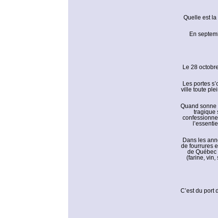
Quelle est l
En septemb
Le 28 octobre 
Les portes s’
ville toute pl
Quand sonne l’
tragique 
confessionnel
l’essenti
Dans les anné
de fourrures 
de Québec e
(farine, vin
C’est du port