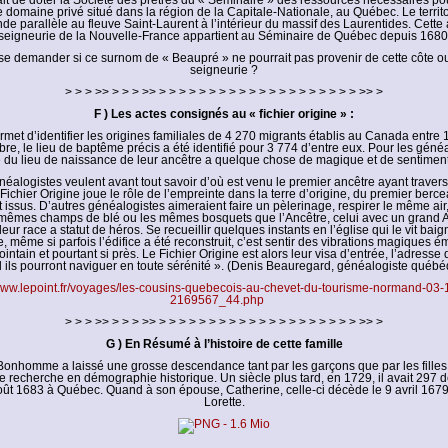
ait de doter la Société des prêtres du « Séminaire » des ressources nécessaires p
e domaine privé situé dans la région de la Capitale-Nationale, au Québec. Le territ
de parallèle au fleuve Saint-Laurent à l’intérieur du massif des Laurentides. Cett
seigneurie de la Nouvelle-France appartient au Séminaire de Québec depuis 1680
se demander si ce surnom de « Beaupré » ne pourrait pas provenir de cette côte ou
seigneurie ?
> > > >> > > > >> > > > > > > > > > > > > > > > > > > > > >> >
F ) Les actes consignés au « fichier origine » :
rmet d’identifier les origines familiales de 4 270 migrants établis au Canada entre
e, le lieu de baptême précis a été identifié pour 3 774 d’entre eux. Pour les généa
 du lieu de naissance de leur ancêtre a quelque chose de magique et de sentimental
néalogistes veulent avant tout savoir d’où est venu le premier ancêtre ayant traversé
 Fichier Origine joue le rôle de l’empreinte dans la terre d’origine, du premier berce
nt issus. D’autres généalogistes aimeraient faire un pèlerinage, respirer le même ai
 mêmes champs de blé ou les mêmes bosquets que l’Ancêtre, celui avec un grand A.
eur race a statut de héros. Se recueillir quelques instants en l’église qui le vit bai
 même si parfois l’édifice a été reconstruit, c’est sentir des vibrations magiques 
lointain et pourtant si près. Le Fichier Origine est alors leur visa d’entrée, l’adresse 
l ils pourront naviguer en toute sérénité ». (Denis Beauregard, généalogiste québé
/www.lepoint.fr/voyages/les-cousins-quebecois-au-chevet-du-tourisme-normand-03-
2169567_44.php
> > > >> > > > >> > > > > > > > > > > > > > > > > > > > > >> >
G ) En Résumé à l’histoire de cette famille
Bonhomme a laissé une grosse descendance tant par les garçons que par les filles,
recherche en démographie historique. Un siècle plus tard, en 1729, il avait 297 d
oût 1683 à Québec. Quand à son épouse, Catherine, celle-ci décède le 9 avril 1679
Lorette.