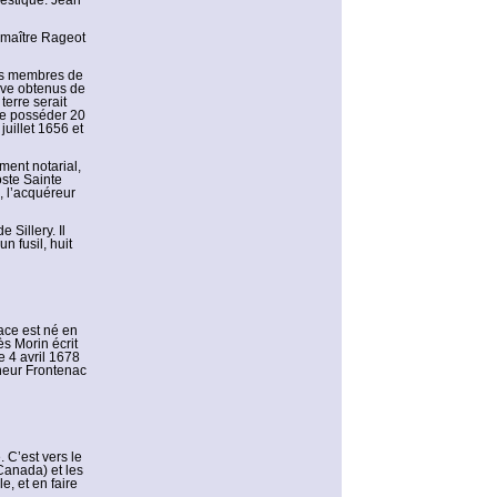
estique. Jean
e maître Rageot
es membres de
ève obtenus de
erre serait
me posséder 20
juillet 1656 et
ment notarial,
oste Sainte
, l’acquéreur
Sillery. Il
n fusil, huit
ace est né en
s Morin écrit
e 4 avril 1678
rneur Frontenac
 C’est vers le
Canada) et les
e, et en faire