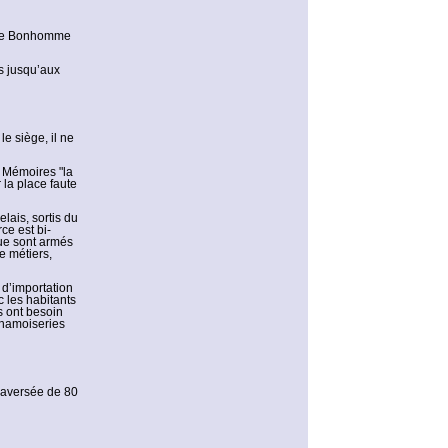
ille Bonhomme
s jusqu’aux
le siège, il ne
s Mémoires "la
 la place faute
lais, sortis du
ce est bi-
que sont armés
e métiers,
 d’importation
 les habitants
s ont besoin
 chamoiseries
raversée de 80