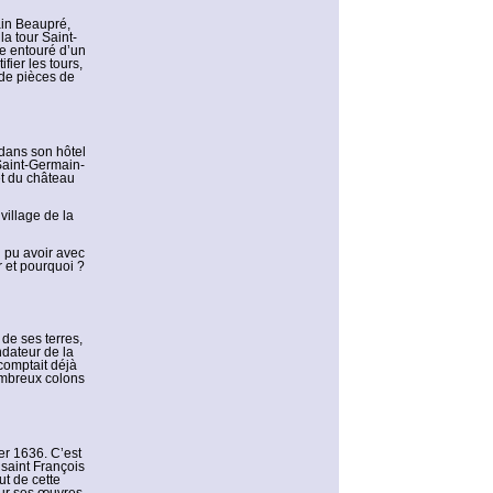
ain Beaupré,
la tour Saint-
re entouré d’un
fier les tours,
 de pièces de
dans son hôtel
 Saint-Germain-
et du château
village de la
l pu avoir avec
 et pourquoi ?
de ses terres,
ndateur de la
comptait déjà
ombreux colons
er 1636. C’est
saint François
ut de cette