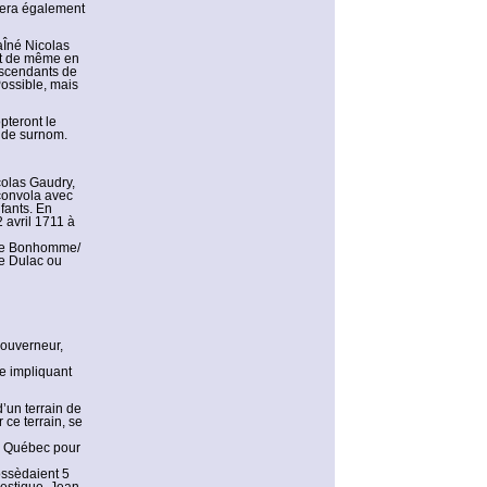
sera également
aÎné Nicolas
ont de même en
escendants de
ossible, mais
teront le
 de surnom.
colas Gaudry,
 convola avec
fants. En
 avril 1711 à
ple Bonhomme/
de Dulac ou
Gouverneur,
ge impliquant
d’un terrain de
 ce terrain, se
de Québec pour
ossèdaient 5