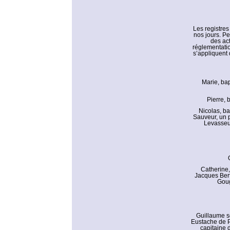
Les registres
nos jours. Pe
des ac
réglementatio
s’appliquent 
Marie, bap
Pierre, 
Nicolas, ba
Sauveur, un p
Levasseur
Catherine,
Jacques Bert
Goug
Guillaume se
Eustache de Pa
capitaine 