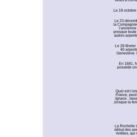
bêtes à corn
Le 18 octobre 
Le 23 décemb
la Compagnie 
l’ancienne
presque toute
autres arpents
Le 28 février
40 arpents
Geneviève. F
En 1681, N
possède une 
Quel est l’o
France, peut
Ignace , sieu
,lorsque la fe
La Rochelle s
début des ann
Antilles, qui