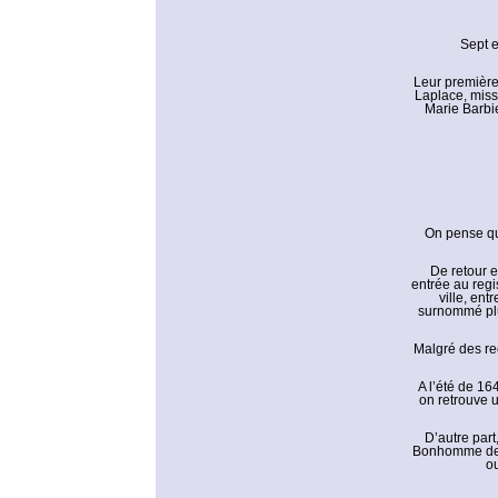
Sept e
Leur première
Laplace, miss
Marie Barbi
On pense qu’
De retour e
entrée au regi
ville, ent
surnommé plus
Malgré des re
A l’été de 16
on retrouve 
D’autre part
Bonhomme de F
ou