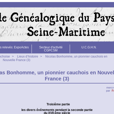
s relevés: ExpoActes
Secteur d'activité
U.C.G.H.N.
CGPCSM
uchoise
>
Lieux d’histoire
>
Nicolas Bonhomme, un pionnier cauchois en
Nouvelle France (3)
las Bonhomme, un pionnier cauchois en Nouvel
France (3)
mercre
par
F
Troisième partie
les divers événements pendant la seconde partie
du XVII ème siècle