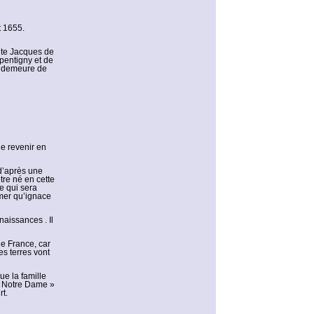
t 1655.
ite Jacques de
pentigny et de
a demeure de
de revenir en
 d’après une
tre né en cette
ce qui sera
rmer qu’ignace
aissances . Il
le France, car
s terres vont
ue la famille
e Notre Dame »
rt.