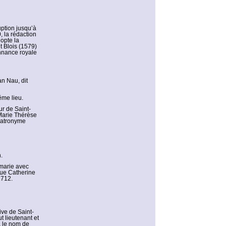
uption jusqu’à
, la rédaction
opte la
t Blois (1579)
onnance royale
an Nau, dit
ême lieu.
ur de Saint-
 Marie Thérèse
 patronyme
.
 marie avec
que Catherine
1712.
ive de Saint-
t lieutenant et
a le nom de