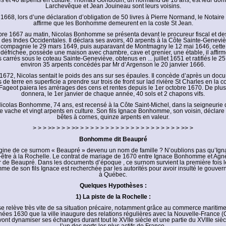
es et 40 arpents en culture. Thomas Gondouin, un normand de 18 ans, est leur dom
Larchevêque et Jean Jouineau sont leurs voisins.
1668, lors d’une déclaration d’obligation de 50 livres à Pierre Normand, le Notair
affirme que les Bonhomme demeurent en la coste St Jean.
re 1667 au matin, Nicolas Bonhomme se présenta devant le procureur fiscal et d
des Indes Occidentales. Il déclara ses avoirs, 40 arpents à la Côte Sainte-Genevi
 compagnie le 29 mars 1649, puis auparavant de Montmagny le 12 mai 1646, cette t
 défrichée, possède une maison avec chambre, cave et grenier, une étable, il affir
 carrés sous le coteau Sainte-Geneviève, obtenus en ... juillet 1651 et ratifiés le 25 
environ 35 arpents concédés par Mr d’Argenson le 20 janvier 1666.
 1672, Nicolas sentait le poids des ans sur ses épaules. Il concède d’après un docu
 de terre en superficie a prendre sur trois de front sur lad rivière St Charles en la c
ageot paiera les arrérages des cens et rentes depuis le 1er octobre 1670. De plus
donnera, le 1er janvier de chaque année, 40 sols et 2 chapons vifs.
icolas Bonhomme, 74 ans, est recensé à la Côte Saint-Michel, dans la seigneurie de 
vache et vingt arpents en culture. Son fils Ignace Bonhomme, son voisin, déclare u
bêtes à cornes, quinze arpents en valeur.
> > > >> > > > >> > > > > > > > > > > > > > > > > > > > > >> >
Bonhomme dit Beaupré
rigine de ce surnom « Beaupré » devenu un nom de famille ? N’oublions pas qu’Ign
-être à la Rochelle. Le contrat de mariage de 1670 entre Ignace Bonhomme et Agnè
r de Beaupré. Dans les documents d’époque , ce surnom survient la première fois l
mme de son fils Ignace est recherchée par les autorités pour avoir insulté le gouve
à Québec.
Quelques Hypothèses :
1) La piste de la Rochelle :
e relève très vite de sa situation précaire, notamment grâce au commerce maritime.
ées 1630 que la ville inaugure des relations régulières avec la Nouvelle-France (
 vont dynamiser ses échanges durant tout le XVIIe siècle et une partie du XVIIIe siècl