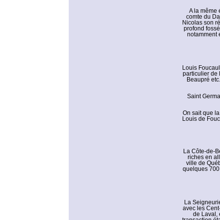
A la même é
comte du Daug
Nicolas son ré
profond fossé,
notamment en
Louis Foucaul
particulier de
Beaupré etc.
Saint Germai
On sait que la
Louis de Fouc
La Côte-de-Be
riches en al
ville de Qué
quelques 700 
La Seigneurie
avec les Cent
de Laval, 