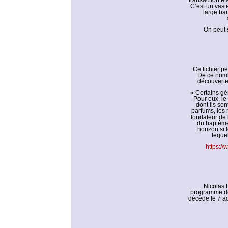
transaction ét
C’est un vast
large ban
On peut 
Ce fichier pe
De ce nombr
découverte
« Certains gé
Pour eux, le
dont ils so
parfums, les
fondateur de l
du baptême,
horizon si 
leque
https:/
Nicolas 
programme de 
décède le 7 a