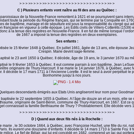
> > > >> > > > >> > > > > > > > > > > > > > > > > > > > > >> >
C ) Plusieurs enfants vont naître au fil des ans au Québec :
 paroissiaux de la Nouvelle-France remontent à 1621 et se poursuivent sans interr
ndant toute la période du Régime français, qui se termine par la Conquête en 1760
tes de baptême, mariage et de sépulture est sous la responsabilité du clergé qui ad
n française en vigueur à cette époque. Les Édits civils de Villers-Cotterêts (1539) e
donc à la tenue des registres en Nouvelle-France. Il en fut de même lorsque l’ord
de 1667 a imposé la tenue des registres en deux exemplaires.
Ses enfants :
tisée le 15 février 1648 à Québec. En juillet 1661, âgée de 13 ans, elle épouse Je
Crespin. Marie devint sage-femme.
baptisé le 23 avril 1650 à Québec. Il décède, âge de 19 ans, le 3 janvier 1670 au m
ptisé le 9 février 1653 à Québec. Il eut comme parrain à son baptême, Jean LeSue
rêtre originaire de Thury-Harcourt. Il se marie le 14 janvier 1676, à Québec, avec
. Il décède le 17 mars 1711 à l’Ancienne Lorette. Il est le seul à avoir perpétué le
Bonhomme jusqu’à nos jours.
Quelques descendants émigrés aux Etats Unis angliseront leur nom pour Goodman
 baptisée le 22 septembre 1655 à Québec. A l’âge de douze an et un mois, elle se
hiaume, originaire de Saint-Bénin, commune de Thury-Harcourt, en 1667. Est ce 
et connaissait la famille Berthiaume de Thury ? Problablement. Elle décède vers 
> > > >> > > > >> > > > > > > > > > > > > > > > > > > > > >> >
D ) Quand aux deux fils nés à la Rochelle :
 marie , le 30 octobre 1664, à Québec, avec Françoise Huchet, une fille du roi, nat
ris. Ils eurent une douzaine d’enfants. Il décède le 14 mars 1710 à Sainte Foy. Il fu
de milice. Le fief de Bélair, qui lui est concédé en 1682, comprend un lac qui porter