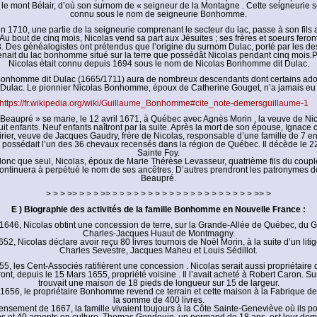
e mont Bélair, d’où son surnom de « seigneur de la Montagne . Cette seigneurie 
connu sous le nom de seigneurie Bonhomme.
en 1710, une partie de la seigneurie comprenant le secteur du lac, passe à son fils 
Au bout de cinq mois, Nicolas vend sa part aux Jésuites ; ses frères et soeurs fer
. Des généalogistes ont prétendus que l’origine du surnom Dulac, porté par les d
enait du lac bonhomme situé sur la terre que possédât Nicolas pendant cinq mois.P
Nicolas était connu depuis 1694 sous le nom de Nicolas Bonhomme dit Dulac.
Bonhomme dit Dulac (1665/1711) aura de nombreux descendants dont certains adop
Dulac. Le pionnier Nicolas Bonhomme, époux de Catherine Gouget, n’a jamais eu
https://fr.wikipedia.org/wiki/Guillaume_Bonhomme#cite_note-demersguillaume-1
« Beaupré » se marie, le 12 avril 1671, à Québec avec Agnès Morin , la veuve de Ni
it enfants. Neuf enfants naîtront par la suite. Après la mort de son épouse, Ignace
rier, veuve de Jacques Gaudry, frère de Nicolas, responsable d’une famille de 7 en
possédait l’un des 36 chevaux recensés dans la région de Québec. Il décède le 22
Sainte Foy.
donc que seul, Nicolas, époux de Marie Thérèse Levasseur, quatrième fils du cou
ontinuera à perpétué le nom de ses ancêtres. D’autres prendront les patronymes 
Beaupré.
> > > >> > > > >> > > > > > > > > > > > > > > > > > > > > >> >
E ) Biographie des activités de la famille Bonhomme en Nouvelle France :
1646, Nicolas obtint une concession de terre, sur la Grande-Allée de Québec, du 
Charles-Jacques Huaut de Montmagny.
52, Nicolas déclare avoir reçu 80 livres tournois de Noël Morin, à la suite d’un liti
Charles Sevestre, Jacques Maheu et Louis Sédillot.
55, les Cent-Associés ratifièrent une concession . Nicolas serait aussi propriétaire 
ront, depuis le 15 Mars 1655, propriété voisine . Il l’avait acheté à Robert Caron. Sur
trouvait une maison de 18 pieds de longueur sur 15 de largeur.
 1656, le propriétaire Bonhomme revend ce terrain et cette maison à la Fabrique 
la somme de 400 livres.
ensement de 1667, la famille vivaient toujours à la Côte Sainte-Geneviève où ils p