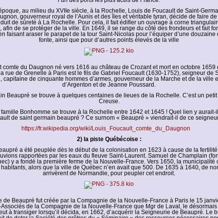
l’un des ports les plus actifs de France.
poque, au milieu du XVIIe siècle, à la Rochelle, Louis de Foucault de Saint-Germ
non, gouverneur royal de l’Aunis et des îles et véritable tyran, décide de faire de 
duit de sûreté à La Rochelle. Pour cela, il fait édifier un ouvrage à corne triangulai
 afin de se protéger de la ville. En 1649, il se range du côté des frondeurs et fait forti
 faisant araser le parapet de la tour Saint-Nicolas pour l’équiper d’une douzaine
fonte, ainsi que pour d’autres points élevés de la ville
t comte du Daugnon né vers 1616 au château de Crozant et mort en octobre 1659 
 la rue de Grenelle à Paris est le fils de Gabriel Foucault (1630-1752), seigneur de
, capitaine de cinquante hommes d’armes, gouverneur de la Marche et de la ville 
d’Argenton et de Jeanne Poussard.
n Beaupré se trouve à quelques centaines de lieues de la Rochelle. C’est un petit 
Creuse.
 famille Bonhomme se trouve à la Rochelle entre 1642 et 1645 ! Quel lien y aurait-i
ault de saint germain beaupré ? Ce surnom « Beaupré » viendrait-il de ce seigneur
https://fr.wikipedia.org/wiki/Louis_Foucault_comte_du_Daugnon
2) la piste Québécoise :
aupré a été peuplée dès le début de la colonisation en 1623 à cause de la fertilité 
luvions rapportées par les eaux du fleuve Saint-Laurent. Samuel de Champlain (fo
bec) y a fondé la première ferme de la Nouvelle-France. Vers 1650, la municipalité 
habitants, alors que la ville de Québec n’en avait que 500. De 1635 à 1640, de n
arrivèrent de Normandie, pour peupler cet endroit.
 de Beaupré fut créée par la Compagnie de la Nouvelle-France à Paris le 15 janvi
-Associés de la Compagnie de la Nouvelle-France que Mgr de Laval, le désormais 
eut à transiger lorsqu’il décida, en 1662, d’acquérir la Seigneurie de Beaupré. Le b