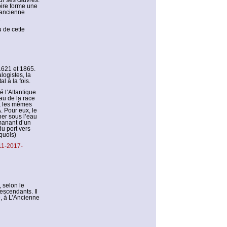
our ses œuvres.
oire forme une
e ancienne
.
 de cette
 1621 et 1865.
logistes, la
 à la fois.
 l’Atlantique.
au de la race
r, les mêmes
 Pour eux, le
gner sous l’eau
émanant d’un
du port vers
quois)
11-2017-
 selon le
escendants. Il
, à L’Ancienne