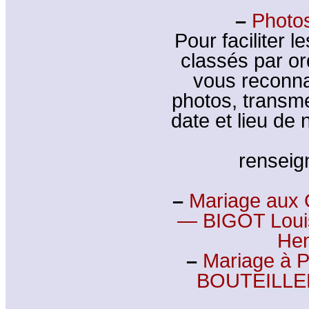
–
Photos
Pour faciliter l
classés par or
vous reconna
photos, transm
date et lieu de
rensei
–
Mariage aux 
— BIGOT Loui
Hen
–
Mariage à 
BOUTEILLER