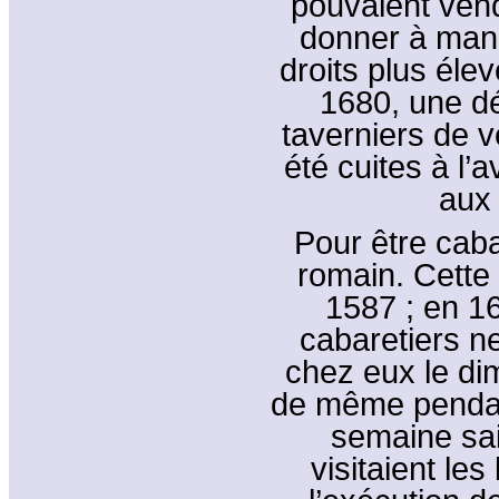
pouvaient vend
donner à mang
droits plus élev
1680, une dé
taverniers de 
été cuites à l’a
aux
Pour être cabare
romain. Cette 
1587 ; en 16
cabaretiers n
chez eux le di
de même pendant
semaine sain
visitaient le