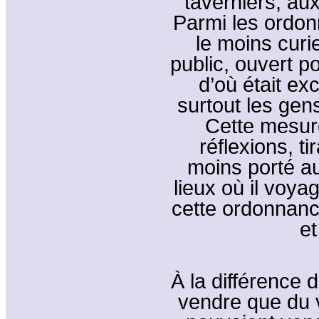
taverniers, aux
Parmi les ordon
le moins curie
public, ouvert 
d’où était exc
surtout les gen
Cette mesure
réflexions, t
moins porté a
lieux où il voya
cette ordonnanc
et
À la différence 
vendre que du v