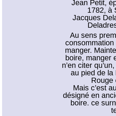
Jean Petit, é
1782, à 
Jacques Del
Deladres
Au sens premi
consommation d
manger. Mainten
boire, manger 
n’en citer qu’un,
au pied de la
Rouge c
Mais c’est au
désigné en ancie
boire. ce surn
t