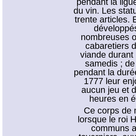
pendant la ligue,
du vin. Les sta
trente articles.
développés
nombreuses o
cabaretiers d
viande durant 
samedis ; de
pendant la durée
1777 leur enj
aucun jeu et 
heures en ét
Ce corps de 
lorsque le roi 
communs au