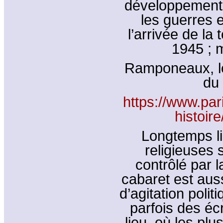
développement. 
les guerres 
l’arrivée de la
1945 ; 
Ramponeaux, le
du 
https://www.par
histoir
Longtemps lie
religieuses 
contrôlé par l
cabaret est aus
d’agitation polit
parfois des écr
lieu, où les pl