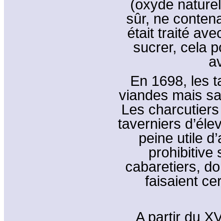
(oxyde naturel
sûr, ne contena
était traité av
sucrer, cela po
av
En 1698, les ta
viandes mais sa
Les charcutiers 
taverniers d’élev
peine utile d
prohibitive
cabaretiers, d
faisaient ce
A partir du XV