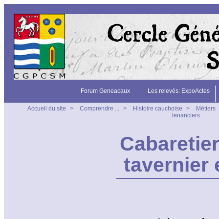
Forum Geneacaux
Les relevés: ExpoActes
Accueil du site
>
Comprendre ...
>
Histoire cauchoise
>
Métiers
tenanciers
Cabaretier,
tavernier 