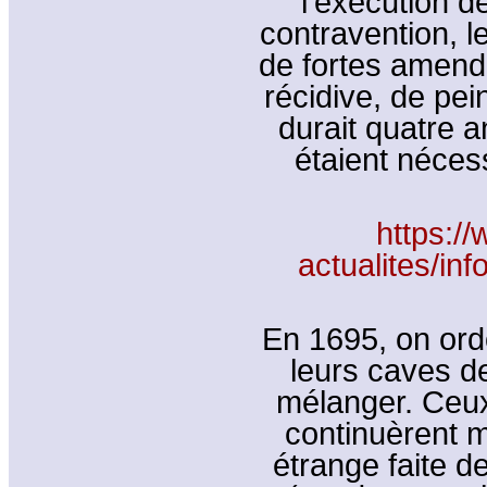
l’exécution d
contravention, l
de fortes amende
récidive, de pei
durait quatre 
étaient nécess
https:/
actualites/in
En 1695, on ord
leurs caves de
mélanger. Ceux-
continuèrent 
étrange faite de