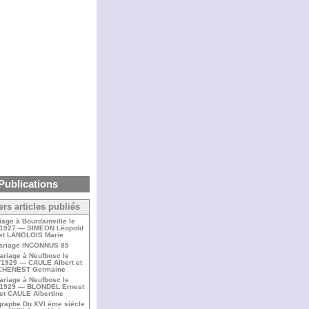
Publications
ers articles publiés
iage à Bourdainville le
/1927 — SIMEON Léopold
et LANGLOIS Marie
ariage INCONNUS 85
ariage à Neufbosc le
/1929 — CAULE Albert et
CHENEST Germaine
ariage à Neufbosc le
/1929 — BLONDEL Ernest
et CAULE Albertine
raphe Du XVI ème siècle