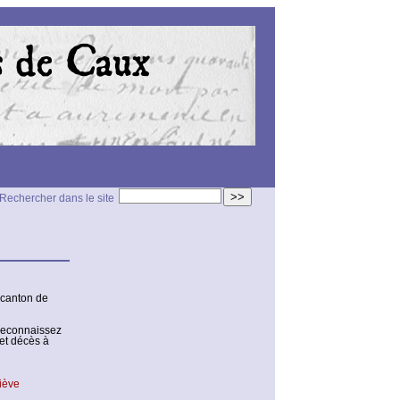
>>
Rechercher dans le site
 canton de
 reconnaissez
et décès à
iève