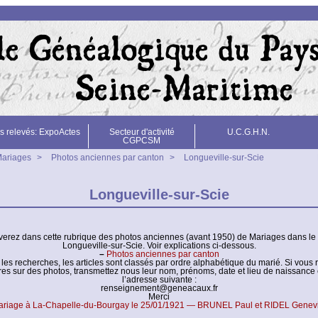
s relevés: ExpoActes
Secteur d'activité
U.C.G.H.N.
CGPCSM
Mariages
>
Photos anciennes par canton
>
Longueville-sur-Scie
Longueville-sur-Scie
verez dans cette rubrique des photos anciennes (avant 1950) de Mariages dans le
Longueville-sur-Scie. Voir explications ci-dessous.
–
Photos anciennes par canton
er les recherches, les articles sont classés par ordre alphabétique du marié. Si vous
res sur des photos, transmettez nous leur nom, prénoms, date et lieu de naissance 
l’adresse suivante :
renseignement@geneacaux.fr
Merci
ariage à La-Chapelle-du-Bourgay le 25/01/1921 — BRUNEL Paul et RIDEL Genev