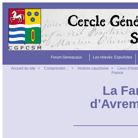
Forum Geneacaux
Les relevés: ExpoActes
Accueil du site
>
Comprendre ...
>
Histoire cauchoise
>
Lieux d’hist
France
La Fa
d’Avrem