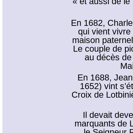
« et aussi de le
En 1682, Charl
qui vient vivre
maison paternell
Le couple de pi
au décès de 
Mai
En 1688, Jean 
1652) vint s’é
Croix de Lotbin
Il devait de
marquants de L
le Seigneur 