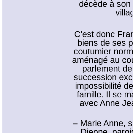
décède à son t
vill
C’est donc Fran
biens de ses p
coutumier norm
aménagé au cou
parlement de
succession exclu
impossibilité d
famille. Il se 
avec Anne Jea
–
Marie Anne, se
Dieppe, paroi