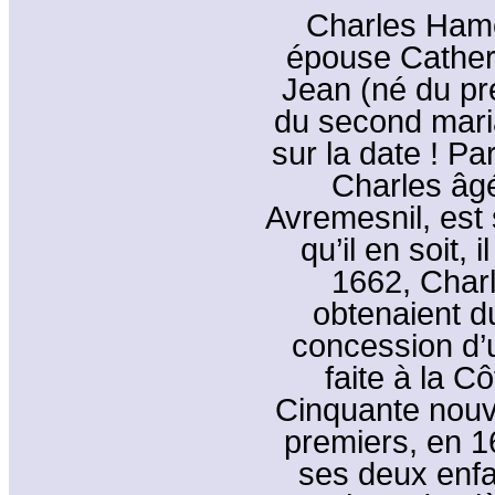
Charles Hame
épouse Catheri
Jean (né du pr
du second mari
sur la date ! P
Charles âgé
Avremesnil, est 
qu’il en soit, 
1662, Charl
obtenaient d
concession d’u
faite à la C
Cinquante nouv
premiers, en 1
ses deux enfan