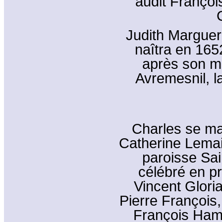
audit Françoi
Judith Margueri
naîtra en 165
après son ma
Avremesnil, l
Charles se m
Catherine Lemais
paroisse Sai
célébré en p
Vincent Glori
Pierre François,
François Hame