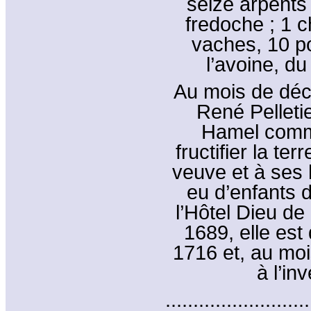
seize arpents 
fredoche ; 1 c
vaches, 10 po
l’avoine, du
Au mois de dé
René Pelletie
Hamel comme 
fructifier la t
veuve et à ses 
eu d’enfants d
l’Hôtel Dieu d
1689, elle es
1716 et, au moi
à l’in
..........................