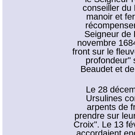
conseiller du 
manoir et fe
récompenser l
Seigneur de L
novembre 1684,
front sur le fle
profondeur" s
Beaudet et de
Le 28 décem
Ursulines c
arpents de f
prendre sur leu
Croix". Le 13 fé
accordaient en