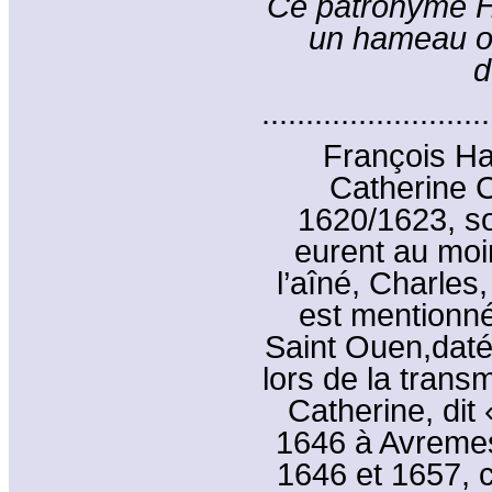
Ce patronyme Ha
un hameau o
d
..........................
François Ha
Catherine C
1620/1623, sou
eurent au moi
l’aîné, Charles
est mentionné
Saint Ouen,daté 
lors de la trans
Catherine, dit 
1646 à Avremesn
1646 et 1657, c