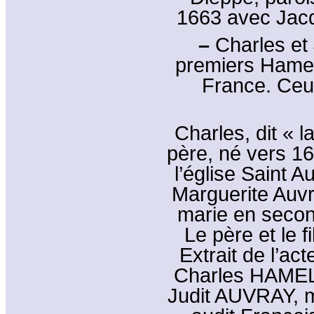
1663 avec Jacq
–
Charles et 
premiers Hamel 
France. Ceu
Charles, dit « 
père, né vers 16
l’église Saint A
Marguerite Auvr
marie en secon
Le père et le fi
Extrait de l’ac
Charles HAMEL,
Judit AUVRAY, mè