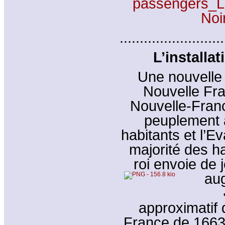
passengers_Li
Noi
..........................
L’installa
Une nouvelle v
Nouvelle Fra
Nouvelle-Fran
peuplement a
habitants et l’E
majorité des h
roi envoie de
au
approximatif 
France de 1663 