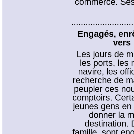
commerce. Ses 
..........................
Engagés, enrô
vers
Les jours de m
les ports, les
navire, les offi
recherche de ma
peupler ces nouv
comptoirs. Certa
jeunes gens en
donner la m
destination
famille, sont en