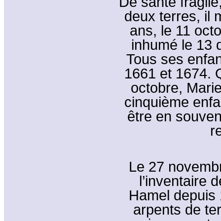
De santé fragile
deux terres, il
ans, le 11 octo
inhumé le 13 
Tous ses enfan
1661 et 1674. Q
octobre, Marie
cinquième enfa
être en souven
r
Le 27 novembre
l’inventaire 
Hamel depuis 1
arpents de ter