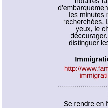
notaires fa
d’embarquement.
les minutes 
recherchées. L
yeux, le c
décourager.
distinguer l
Immigrati
http://www.fa
immigrati
..........................
Se rendre en 