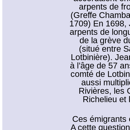
arpents de fr
(Greffe Chambal
1709) En 1698,
arpents de longu
de la grève du
(situé entre S
Lotbinière). Je
à l’âge de 57 an
comté de Lotbin
aussi multipl
Rivières, les 
Richelieu et 
Ces émigrants o
A cette question