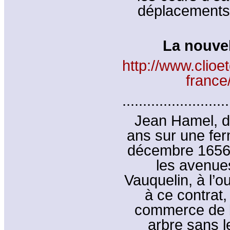
déplacements 
La nouvel
http://www.clioe
france
..........................
Jean Hamel, d
ans sur une fer
décembre 1656. 
les avenue
Vauquelin, à l’o
à ce contrat, i
commerce de bo
arbre sans l