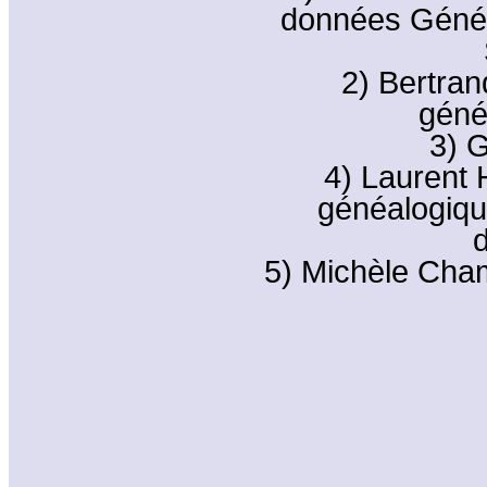
données Généa
2) Bertran
géné
3) 
4) Laurent 
généalogiqu
5) Michèle Cham