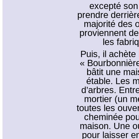
excepté son 
prendre derrière
majorité des o
proviennent d
les fabr
Puis, il achète
« Bourbonnière 
bâtit une ma
étable. Les m
d’arbres. Entr
mortier (un m
toutes les ouver
cheminée pour
maison. Une ou
pour laisser en