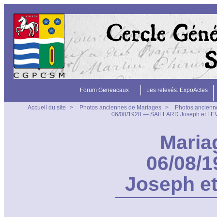
Forum Geneacaux
Les relevés: ExpoActes
Accueil du site
>
Photos anciennes de Mariages
>
Photos ancienn
06/08/1928 — SAILLARD Joseph et LE
Maria
06/08/
Joseph e