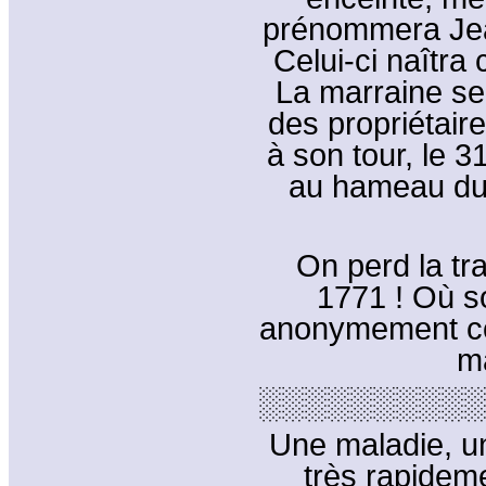
prénommera Jea
Celui-ci naîtra
La marraine ser
des propriétair
à son tour, le 
au hameau du 
On perd la tr
1771 ! Où s
anonymement c
m
░░░░░░░░░░
Une maladie, u
très rapideme