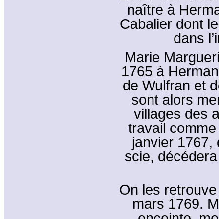
naître à Herma
Cabalier dont l
dans l’
Marie Marguerit
1765 à Hermanvi
de Wulfran et 
sont alors men
villages des 
travail comme 
janvier 1767,
scie, décédera 
On les retrouve
mars 1769. M
enceinte, met