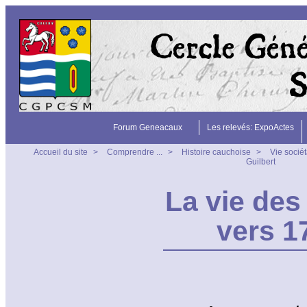
Forum Geneacaux
Les relevés: ExpoActes
Accueil du site
>
Comprendre ...
>
Histoire cauchoise
>
Vie sociét
Guilbert
La vie des
vers 17