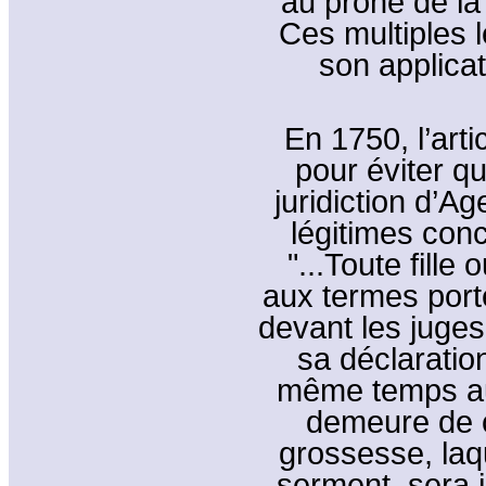
au prône de la
Ces multiples l
son applicat
En 1750, l’arti
pour éviter qu
juridiction d’A
légitimes con
"...Toute fill
aux termes port
devant les juges
sa déclaratio
même temps aux
demeure de c
grossesse, laqu
serment, sera i