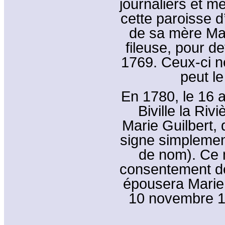
journaliers et m
cette paroisse d
de sa mère Mar
fileuse, pour d
1769. Ceux-ci 
peut le
En 1780, le 16 a
Biville la Riv
Marie Guilbert, 
signe simpleme
de nom). Ce m
consentement de
épousera Marie 
10 novembre 17