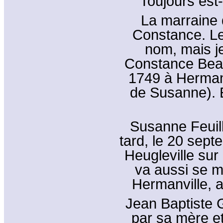
Toujours est-
La marraine 
Constance. Le
nom, mais je
Constance Beauf
1749 à Hermanv
de Susanne). E
Susanne Feuill
tard, le 20 sep
Heugleville sur 
va aussi se m
Hermanville, 
Jean Baptiste G
par sa mère e