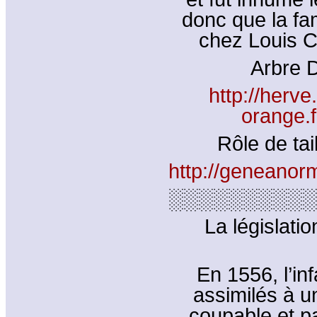
donc que la fam
chez Louis C
Arbre D
http://herve
orange.f
Rôle de tai
http://geneanorm
░░░░░░░░░░
La législati
En 1556, l’in
assimilés à u
coupable et pa