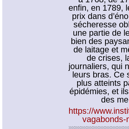
enfin, en 1789,
prix dans d’éno
sécheresse obl
une partie de l
bien des paysan
de laitage et 
de crises, l
journaliers, qui 
leurs bras. Ce s
plus atteints p
épidémies, et il
des me
https://www.ins
vagabonds-m