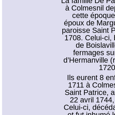
La famille De Pau
à Colmesnil de
cette époque
époux de Margue
paroisse Saint P
1708. Celui-ci,
de Boislavi
fermages sur
d’Hermanville (r
1720
Ils eurent 8 e
1711 à Colmes
Saint Patrice, 
22 avril 1744,
Celui-ci, décéd
et fut inhumé 