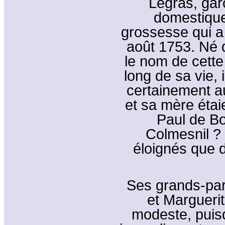
Legras, gar
domestique,
grossesse qui a
août 1753. Né de
le nom de cette 
long de sa vie, 
certainement au
et sa mère éta
Paul de Bo
Colmesnil ? 
éloignés que d
Ses grands-par
et Marguerit
modeste, puisq