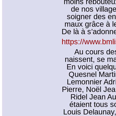
moins rebouteux
de nos villag
soigner des en
maux grâce à l
De là à s’adonner
https://www.bm
Au cours des
naissent, se ma
En voici quelq
Quesnel Marti
Lemonnier Adr
Pierre, Noël Jea
Ridel Jean Aug
étaient tous s
Louis Delaunay,