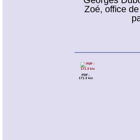
Zoé, office de
pa
PDF -
171.3 kio