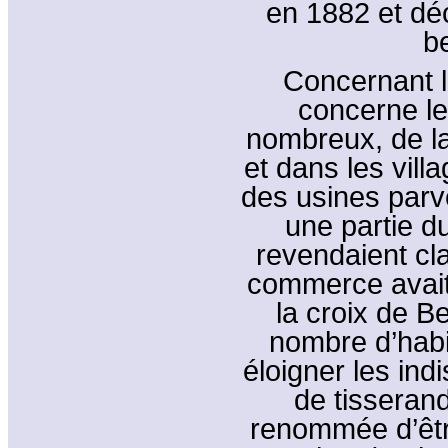
en 1882 et dé
b
Concernant l
concerne le
nombreux, de la
et dans les vill
des usines parve
une partie du 
revendaient cl
commerce avait 
la croix de B
nombre d’habi
éloigner les ind
de tisserand
renommée d’être