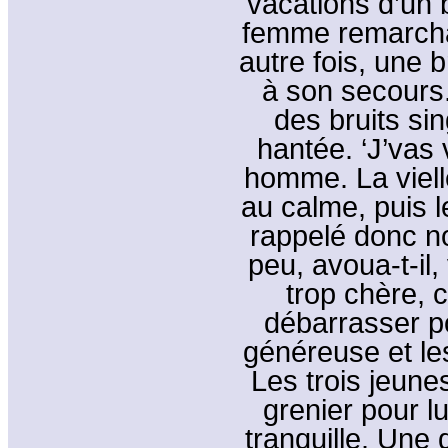
vacations d’un 
femme remarchai
autre fois, une 
à son secours. 
des bruits si
hantée. ‘J’vas 
homme. La viel
au calme, puis 
rappelé donc no
peu, avoua-t-il,
trop chère, c
débarrasser pou
généreuse et le
Les trois jeune
grenier pour lu
tranquille. Une d