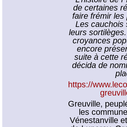
de certaines ré
faire frémir le
Les cauchois 
leurs sortilèges
croyances popu
encore présen
suite à cette r
décida de nomme
pla
https://www.leco
greuvil
Greuville, peupl
les communes
Vénestanville et