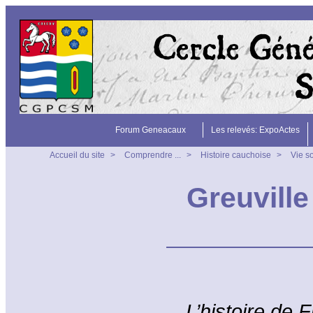
Forum Geneacaux
Les relevés: ExpoActes
Accueil du site
>
Comprendre ...
>
Histoire cauchoise
>
Vie so
Greuville
L’histoire de 