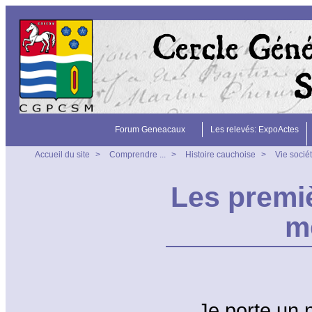
Forum Geneacaux
Les relevés: ExpoActes
Accueil du site
>
Comprendre ...
>
Histoire cauchoise
>
Vie socié
Les premi
m
Je porte un