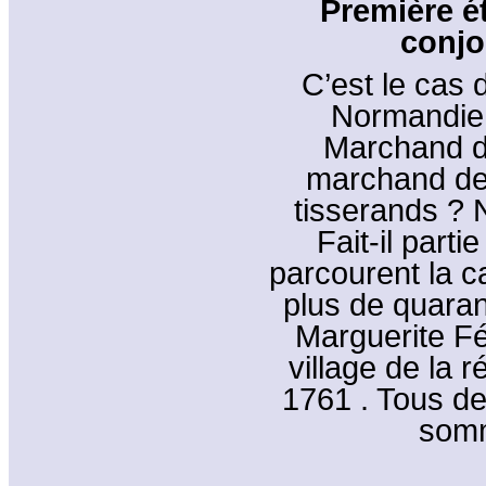
Première é
conjoi
C’est le cas 
Normandie,
Marchand de
marchand de 
tisserands ? 
Fait-il part
parcourent la c
plus de quaran
Marguerite Fér
village de la 
1761 . Tous de
somm