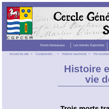
Forum Geneacaux
Les relevés: ExpoActes
Accueil du site
>
Comprendre ...
>
Histoire cauchoise
>
Vie sociéta
Histoire 
vie 
Trois morts tr