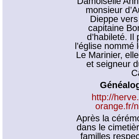
Damoiselle Anne 
monsieur d’A
Dieppe vers 
capitaine Bo
d’habileté. Il
l’église nommé 
Le Marinier, elle
et seigneur 
C
Généalogi
http://herve
orange.fr/
Après la cérémo
dans le cimetièr
familles respe