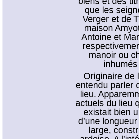
biens et des tit
que les seign
Verger et de 
maison Amyot
Antoine et Ma
respectivemen
manoir ou ch
inhumés d
Originaire de 
entendu parler 
lieu. Apparemm
actuels du lieu 
existait bien 
d’une longueur
large, constr
ardoise. A l’in