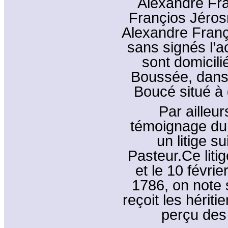
Alexandre Fra
Françios Jéros
Alexandre Françoi
sans signés l’a
sont domicil
Boussée, dans 
Boucé situé à
Par ailleur
témoignage du
un litige s
Pasteur.Ce liti
et le 10 févrie
1786, on note 
reçoit les hérit
perçu des