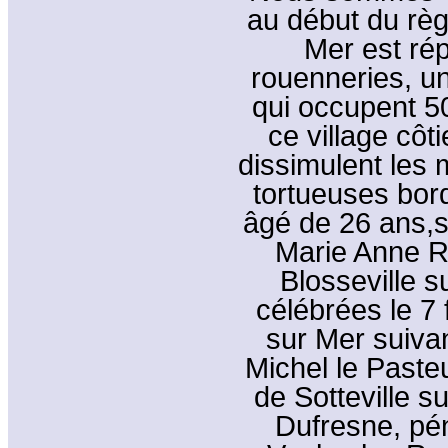
au début du règ
Mer est rép
rouenneries, un
qui occupent 50
ce village côti
dissimulent les
tortueuses bor
âgé de 26 ans,s
Marie Anne Ra
Blosseville s
célébrées le 7 f
sur Mer suiva
Michel le Paste
de Sotteville s
Dufresne, pén