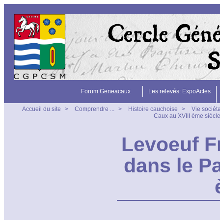
Forum Geneacaux
Les relevés: ExpoActes
Accueil du site
>
Comprendre ...
>
Histoire cauchoise
>
Vie sociét
Caux au XVIII ème siècl
Levoeuf F
dans le P