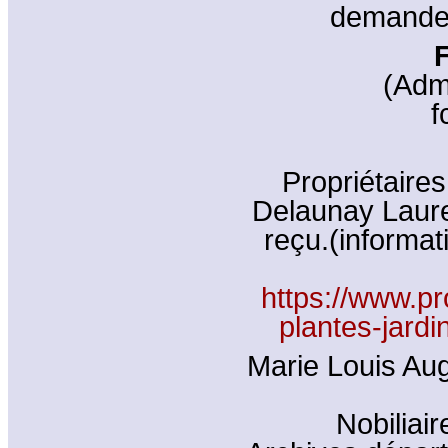
demanden
(Adm
f
Propriétaires
Delaunay Laure
reçu.(informat
https://www.p
plantes-jardi
Marie Louis Aug
Nobiliair