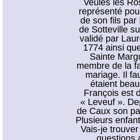
Veules les Ro
représenté pou
de son fils par
de Sotteville s
validé par Laur
1774 ainsi que
Sainte Marg
membre de la fa
mariage. Il f
étaient beauc
François est 
« Leveuf ». De
de Caux son pat
Plusieurs enfan
Vais-je trouve
questions 