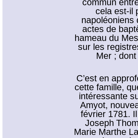
commun entre
cela est-il
napoléoniens d
actes de bap
hameau du Mesni
sur les registr
Mer ; dont
C’est en appro
cette famille, q
intéressante s
Amyot, nouveau
février 1781. I
Joseph Thom
Marie Marthe La