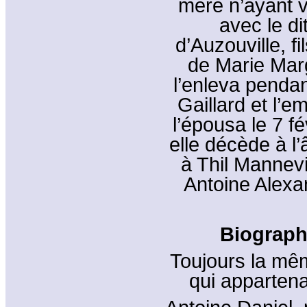
mère n’ayant v
avec le d
d’Auzouville, f
de Marie Mar
l’enleva pendan
Gaillard et l’e
l’épousa le 7 
elle décède à l
à Thil Mannevil
Antoine Alexa
Biographi
Toujours la mêm
qui appartenai