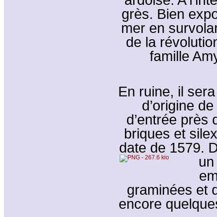
grès. Bien expos
mer en survolan
de la révolutio
famille Am
En ruine, il ser
d’origine de
d’entrée près d
briques et sile
date de 1579. D
un
em
graminées et d
encore quelque