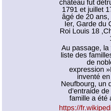
château fut dét
1791 et juillet
âgé de 20 ans,
Ier, Garde du 
Roi Louis 18 ,C
Au passage, la 
liste des famill
de nobl
expression »
inventé en
Neufbourg, un d
d’entraide de
famille a été
https://fr.wiki