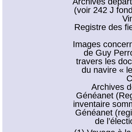
Archives dépar
(voir 242 J fond
Vi
Registre des fie
Images concern
de Guy Perro
travers les do
du navire « l
C
Archives d
Généanet (Regi
inventaire som
Généanet (regi
de l’élec