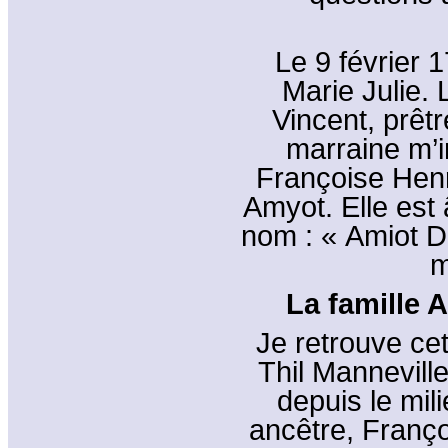
Le 9 février 1
Marie Julie. 
Vincent, prêtr
marraine m’i
Françoise Henr
Amyot. Elle est
nom : « Amiot De
m
La famille 
Je retrouve cet
Thil Manneville
depuis le mil
ancêtre, Franço