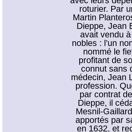
avec leurs dép
roturier. Par 
Martin Planteros
Dieppe, Jean B
avait vendu à
nobles : l’un no
nommé le fie
profitant de s
connut sans d
médecin, Jean L
profession. Quo
par contrat de
Dieppe, il céd
Mesnil-Gaillard
apportés par s
en 1632, et re