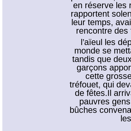
en réserve les 
rapportent sole
leur temps, avai
rencontre des 
l’aïeul les dé
monde se mettan
tandis que deux
garçons apport
cette gross
tréfouet, qui dev
de fêtes.Il arri
pauvres gens
bûches convenab
le