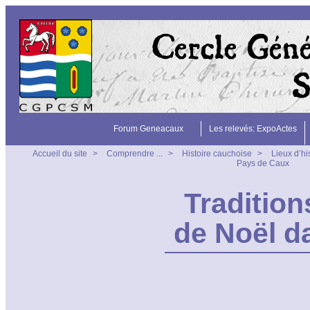
Forum Geneacaux
Les relevés: ExpoActes
Accueil du site
>
Comprendre ...
>
Histoire cauchoise
>
Lieux d’hi
Pays de Caux
Tradition
de Noël d