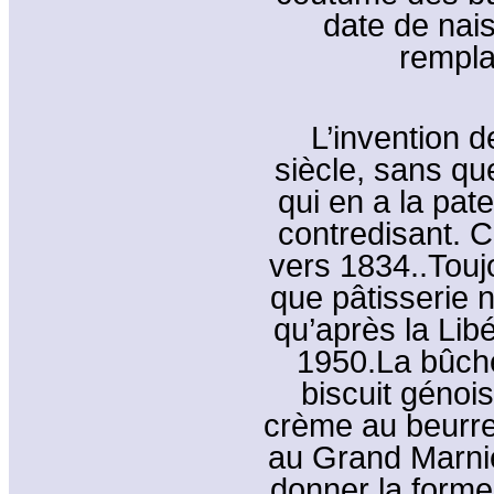
date de nai
rempla
L’invention 
siècle, sans q
qui en a la pat
contredisant. 
vers 1834..Toujo
que pâtisserie 
qu’après la Lib
1950.La bûche
biscuit génois
crème au beurre
au Grand Marnier
donner la forme