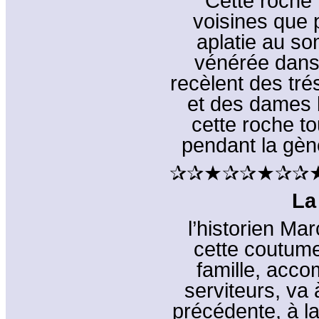
Cette roche 
voisines que 
aplatie au so
vénérée dans 
recèlent des tr
et des dames 
cette roche t
pendant la gèn
✰✰★✰✰★✰✰
La
l’historien M
cette coutum
famille, acco
serviteurs, va 
précédente, à l