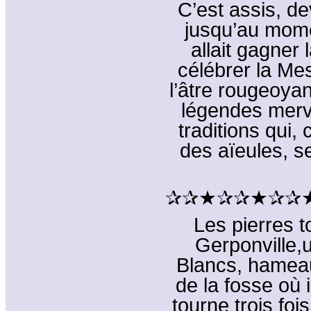
C’est assis, de
jusqu’au mome
allait gagner 
célébrer la Me
l’âtre rougeoyan
légendes merve
traditions qui,
des aïeules, s
✰✰★✰✰★✰✰
Les pierres 
Gerponville,
Blancs, hameau
de la fosse où 
tourne trois foi