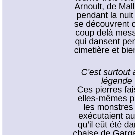
Arnoult, de Mall
pendant la nuit
se découvrent q
coup delà messe
qui dansent pen
cimetière et bie
C’est surtout
légende 
Ces pierres fai
elles-mêmes pe
les monstres 
exécutaient au
qu’il eût été d
chaise de Garga