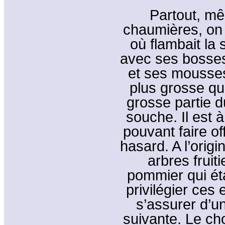
Partout, m
chaumières, on v
où flambait la
avec ses bosses
et ses mousses
plus grosse qu’
grosse partie d
souche. Il est à
pouvant faire of
hasard. A l’origi
arbres fruit
pommier qui éta
privilégier ces 
s’assurer d’u
suivante. Le cho