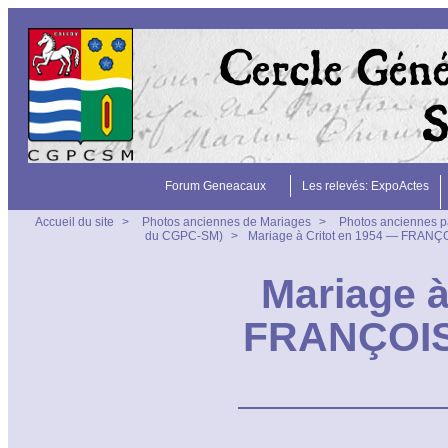
Forum Geneacaux
Les relevés: ExpoActes
Accueil du site
>
Photos anciennes de Mariages
>
Photos anciennes p
du CGPC-SM)
>
Mariage à Critot en 1954 — FRANÇ
Mariage à
FRANÇOIS