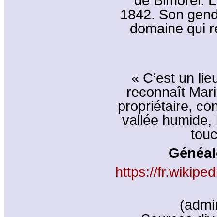
de Bimorel. L
1842. Son gendr
domaine qui r
« C’est un lie
reconnaît Mari
propriétaire, co
vallée humide, 
tou
Généal
https://fr.wikip
(admi