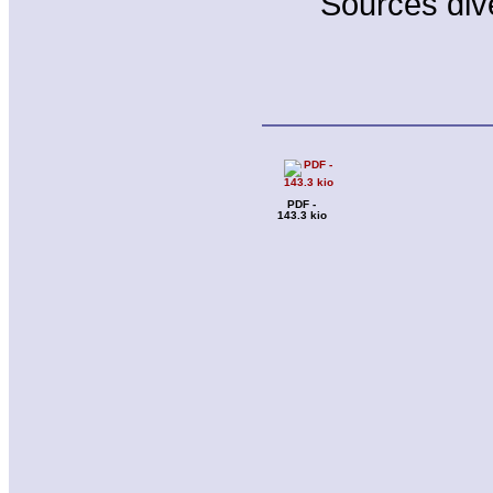
Sources div
PDF -
143.3 kio