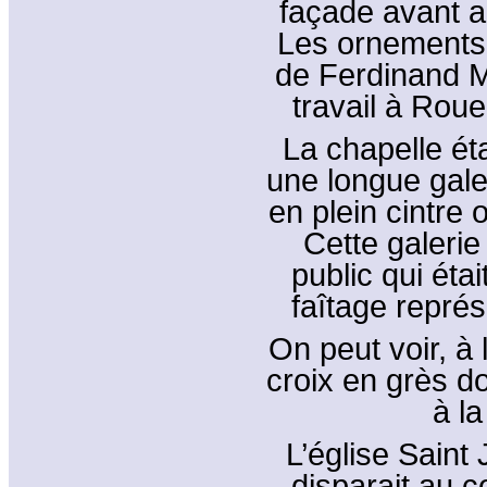
façade avant a
Les ornements 
de Ferdinand M
travail à Roue
La chapelle éta
une longue gale
en plein cintre 
Cette galerie
public qui éta
faîtage repré
On peut voir, à 
croix en grès d
à l
L’église Saint
disparait au c