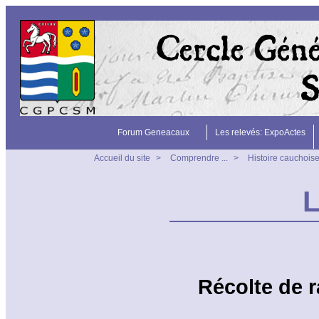
Forum Geneacaux
Les relevés: ExpoActes
Accueil du site
>
Comprendre ...
>
Histoire cauchois
L
Récolte de r