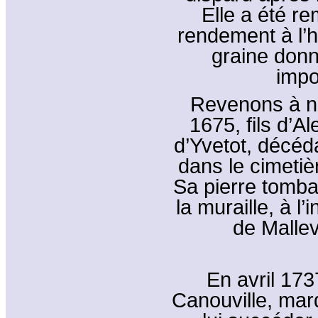
Elle a été re
rendement à l’h
graine donn
impo
Revenons à not
1675, fils d’A
d’Yvetot, décéda
dans le cimetièr
Sa pierre tomba
la muraille, à l’
de Mallevi
En avril 17
Canouville, mar