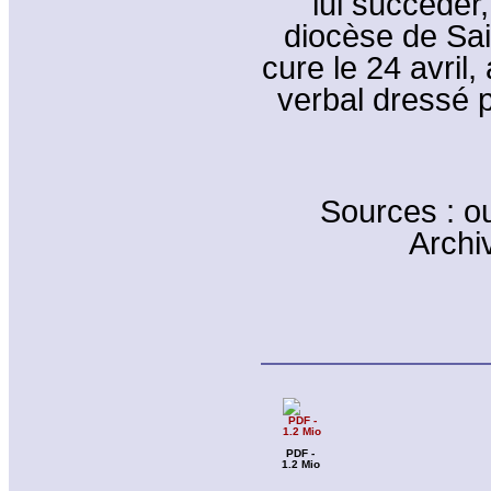
lui succéder
diocèse de Sai
cure le 24 avril,
verbal dressé 
Sources : o
Archi
PDF -
1.2 Mio