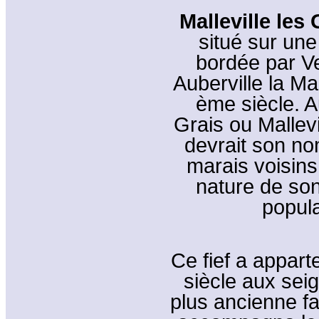
Malleville les
situé sur une
bordée par Veu
Auberville la Ma
ème siècle. Au
Grais ou Mallevi
devrait son nom
marais voisins e
nature de son
popula
Ce fief a appar
siècle aux sei
plus ancienne f