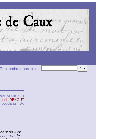
>>
Rechercher dans le site
edi 23 juin 2021
rancis RENOUT
popularité : 1%
début du XVII
 duchesse de