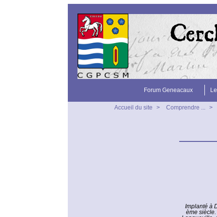
Forum Geneacaux
Le
Accueil du site
>
Comprendre ...
>
Implanté à D
ème siècle.