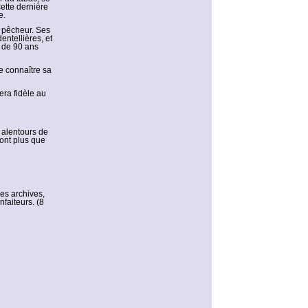
ette dernière
e.
n pêcheur. Ses
ntellières, et
e de 90 ans
e connaître sa
tera fidèle au
 alentours de
ont plus que
des archives,
nfaiteurs. (8