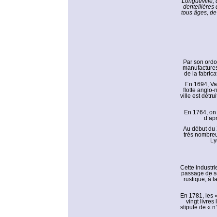
Longueville, 
dentellières
tous âges, de
Par son ordo
manufactures
de la fabric
En 1694, Vau
flotte anglo
ville est détru
En 1764, on
d’apr
Au début du X
très nombreu
Ly
Cette industri
passage de so
rustique, à 
En 1781, les «
vingt livres
stipule de « n