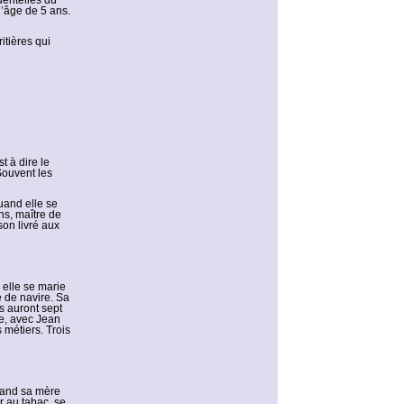
dentelles du
 l’âge de 5 ans.
itières qui
 à dire le
Souvent les
uand elle se
ns, maître de
son livré aux
d elle se marie
e de navire. Sa
s auront sept
pe, avec Jean
métiers. Trois
uand sa mère
r au tabac, se