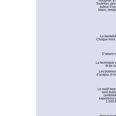
nocturne, à
Toutefois, pen
autour d’un
blanc, rempl
La dentelli
Chaque mois «
D’abord no
La technique 
fil de 
Les bobines 
d’acajou, d’iv
Le motif repr
sont maint
centimètr
expérience 
1.500 f