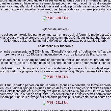
 la chandelle, même pendant les veillées où les langues courent en même temps que
dant les soirées d’hiver, elles s’assemblaient pour former un écot ; là, quatre ouvri
e mince chandelle, dont la faible lumière est rendue plus intense au moyen de glo
is d’eau, appelés bouteilles à veillées, que chacune de ces ouvrières place dans la
son coussin.
(globes de lumière)
ère est souvent exploitée par le commerçant en gros qui lui fournit le modèle à exécute
 la leveuse » passe prendre les travaux commandés. Critiques et marchandages 
de longues palabres. Le moindre défaut sert de prétexte pour rabattre le prix.
La dentelle aux fuseaux :
mmée passementerie (1539), le mot "Dentelle" c’est-à-dire " petites dents ", appar
première fois en 1545, dans l’inventaire de la dot de la sœur de François Ier.
de la dentelle aux fuseaux apparaît également durant la Renaissance, probablemen
soie, de coton, de lin ou même de laine est enroulé autour des bobines des fuseaux 
de fuseaux sont fabriqués à partir du bois de houx (arbuste au bois solide et léger),
oire, d’os etc. La poignée des fuseaux a une forme de quille pour mieux l’attraper 
oduit sur un carton perforé ou sur un carreau (coussin à dentelle) se forme en croisan
enues à l’aide d’épingles piquées sur les dessins. Les épingles sont retirées apr
es. Cette technique est plus complexe que la dentelle à l’aiguille et il faut avoir un
pour exécuter un ouvrage de qualité. Les dentellières les plus expertes peuvent ma
useaux pour un seul ouvrage qui demande parfois plusieurs centaines d’heures de 