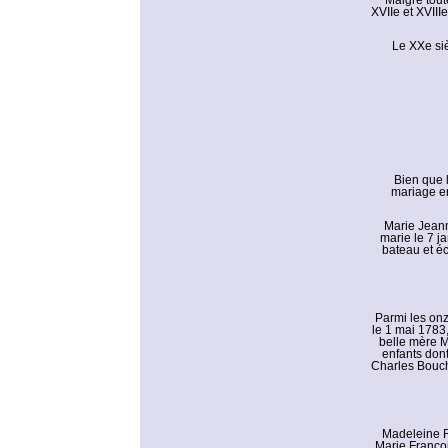
Malgré tout
XVIIe et XVIIIe
Le XXe siè
Bien que 
mariage en
Marie Jeann
marie le 7 j
bateau et éc
Parmi les onze
le 1 mai 1783,
belle mère M
enfants dont
Charles Bouch
Madeleine R
Marie Françoi