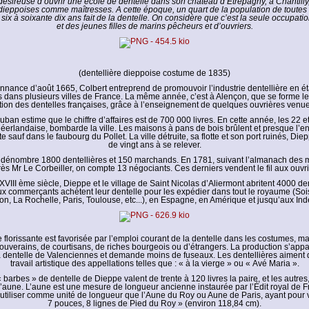
désireuse d’ouvrir une école de dentelle dans son château d’Etrépagny, à Chantilly, 
 dieppoises comme maîtresses. A cette époque, un quart de la population de toutes 
 six à soixante dix ans fait de la dentelle. On considère que c’est la seule occupat
et des jeunes filles de marins pêcheurs et d’ouvriers.
(dentellière dieppoise costume de 1835)
nnance d’août 1665, Colbert entreprend de promouvoir l’industrie dentellière en ét
 dans plusieurs villes de France. La même année, c’est à Alençon, que se forme le
ation des dentelles françaises, grâce à l’enseignement de quelques ouvrières venu
ban estime que le chiffre d’affaires est de 700 000 livres. En cette année, les 22 et 2
-néerlandaise, bombarde la ville. Les maisons à pans de bois brûlent et presque l’e
ite sauf dans le faubourg du Pollet. La ville détruite, sa flotte et son port ruinés, Di
de vingt ans à se relever.
 dénombre 1800 dentellières et 150 marchands. En 1781, suivant l’almanach des 
ès Mr Le Corbeiller, on compte 13 négociants. Ces derniers vendent le fil aux ouvr
VIII ème siècle, Dieppe et le village de Saint Nicolas d’Aliermont abritent 4000 de
x commerçants achètent leur dentelle pour les expédier dans tout le royaume (Soi
on, La Rochelle, Paris, Toulouse, etc...), en Espagne, en Amérique et jusqu’aux Ind
e florissante est favorisée par l’emploi courant de la dentelle dans les costumes, ma
uverains, de courtisans, de riches bourgeois ou d’étrangers. La production s’appa
la dentelle de Valenciennes et demande moins de fuseaux. Les dentellières aiment 
travail artistique des appellations telles que : « à la vierge » ou « Avé Maria ».
 barbes » de dentelle de Dieppe valent de trente à 120 livres la paire, et les autres
 l’aune. L’aune est une mesure de longueur ancienne instaurée par l’Édit royal de Fr
’utiliser comme unité de longueur que l’Aune du Roy ou Aune de Paris, ayant pour 
7 pouces, 8 lignes de Pied du Roy » (environ 118,84 cm).