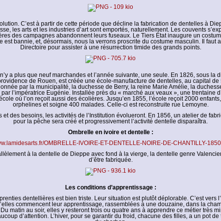
olution. C’est à partir de cette période que décline la fabrication de dentelles à Di
asse, les arts et les industries d’art sont emportés, naturellement. Les couvents s’exp
ières des campagnes abandonnent leurs fuseaux. Le Tiers État inaugure un costum
le est bannie, et, désormais, nous la verrons proscrite du costume masculin. Il faut a
Directoire pour assister à une résurrection timide des grands points.
 n’y a plus que neuf marchandes et l’année suivante, une seule. En 1826, sous la d
rovidence de Rouen, est créée une école-manufacture de dentelles, au capital de 5
onnée par la municipalité, la duchesse de Berry, la reine Marie Amélie, la duchess
e par l’impératrice Eugénie. Installée près du « marché aux veaux », une trentaine 
école où l’on reçoit aussi des écolières. Jusqu’en 1855, l’école reçoit 2000 enfants
orphelines et soigne 400 malades. Celle-ci est reconstruite rue Lemoyne.
 et des besoins, les activités de l’Institution évolueront. En 1856, un atelier de fabri
pour la pêche sera créé et progressivement l’activité dentelle disparaîtra.
Ombrelle en ivoire et dentelle :
www.lamidesarts.fr/OMBRELLE-IVOIRE-ET-DENTELLE-NOIRE-DE-CHANTILLY-1850
llèlement à la dentelle de Dieppe avec fond à la vierge, la dentelle genre Valenci
d’être fabriquée.
Les conditions d’apprentissage :
renties dentellières est bien triste. Leur situation est plutôt déplorable. C’est vers 
u’elles commencent leur apprentissage, rassemblées à une douzaine, dans la cham
Du matin au soir, elles y resteront trois ou quatre ans à apprendre ce métier très m
up d’attention. L’hiver, pour se garantir du froid, chacune des filles, a un pot de 