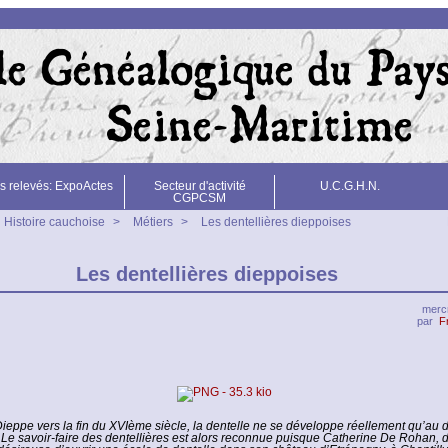
s relevés: ExpoActes
Secteur d'activité
U.C.G.H.N.
CGPCSM
Histoire cauchoise
>
Métiers
>
Les dentellières dieppoises
Les dentellières dieppoises
mercr
par
F
ieppe vers la fin du XVIème siècle, la dentelle ne se développe réellement qu’au 
 Le savoir-faire des dentellières est alors reconnue puisque Catherine De Rohan,