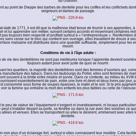
du charbon.
ent au point de Dieppe des barbes de dentelle pour les coiffes et les colifichets don
seigneurs et dames de passage.
t daté de 1771, il est dit que la maîtresse était tenue de fournir à ses apprenties, à
 hôtel et lui apprendre son métier, suivant certains accords et moyennant certaines r
it pas toujours bien respecté et profitait surtout à « l’entrepreneuse ». Renfermées 
ées sans cesse sur le bloc qui contient son ouvrage, elles travaillent de douze à se
urriture malsaine est distribuée dans une quantité suffisante, simplement pour les
mourir.
Conditions de vie à l’âge adulte :
 de vie des dentellières ne sont pas meilleures lorsque l’apprentie devient ouvrière.
toujours autant pour avoir juste de quoi se nourrir.
vant les quartiers, la majorité des dentellières sont des femmes d’ouvriers qui, c
à la manufacture des tabacs. Dans les faubourgs du Pollet, elles sont femmes de mar
ont souvent à la limite entre misère et survie. Dans ce contexte, au milieu du XVIII 
nourrissent essentiellement de pain, entre une livre et demi et deux livres par jour, 
est consommé sous forme de soupes épaisses, le matin et le soir. Si le prix augmente
, voir la famine qui entraîne la mort des enfants les plus faibles ou celle de l’épous
 le peu de valeur de l’équipement n’exigent ni investissement, ni locaux particuliers
e peut s’installer devant sa porte, sa fenêtre ou dans la rue avec des voisines ce qui
es allées et venues. Elles se transportent où elles le désirent, emmenant avec elles le
dentelle.
 non plus d’un éclairage fort, surtout si elles connaissent leur modèle. Cela facilite