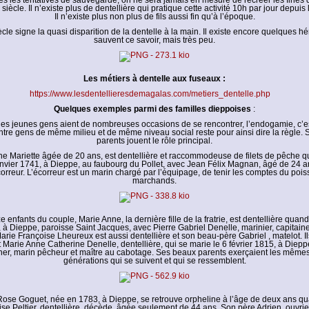
es les tentatives de sauvegarde, on ne sera jamais en mesure de recréer les fines 
 siècle. Il n’existe plus de dentellière qui pratique cette activité 10h par jour depuis
Il n’existe plus non plus de fils aussi fin qu’à l’époque.
cle signe la quasi disparition de la dentelle à la main. Il existe encore quelques hér
sauvent ce savoir, mais très peu.
Les métiers à dentelle aux fuseaux :
https://www.lesdentellieresdemagalas.com/metiers_dentelle.php
Quelques exemples parmi des familles dieppoises
:
les jeunes gens aient de nombreuses occasions de se rencontrer, l’endogamie, c’est
tre gens de même milieu et de même niveau social reste pour ainsi dire la règle. 
parents jouent le rôle principal.
e Mariette âgée de 20 ans, est dentellière et raccommodeuse de filets de pêche q
anvier 1741, à Dieppe, au faubourg du Pollet, avec Jean Félix Magnan, âgé de 24 a
orreur. L’écorreur est un marin chargé par l’équipage, de tenir les comptes du pois
marchands.
 enfants du couple, Marie Anne, la dernière fille de la fratrie, est dentellière quan
 à Dieppe, paroisse Saint Jacques, avec Pierre Gabriel Denelle, marinier, capitain
arie Françoise Lheureux est aussi dentellière et son beau-père Gabriel , matelot. Il
 Marie Anne Catherine Denelle, dentellière, qui se marie le 6 février 1815, à Diep
er, marin pêcheur et maître au cabotage. Ses beaux parents exerçaient les mêmes 
générations qui se suivent et qui se ressemblent.
ose Goguet, née en 1783, à Dieppe, se retrouve orpheline à l’âge de deux ans q
se Peltier, dentellière, décède, âgée seulement de 44 ans. Son père Adrien, ouvrie