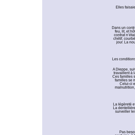
Elles faisai
Dans un contra
feu, lit, et
contrat n’éta
chétif, courb
jour. La no
Les conditions
A Dieppe, sui
travaillent 
Ces familles s
familles se 
Celui-ci 
malnutrition
La légèreté et
La dentellièr
surveiller l
Pas besoin