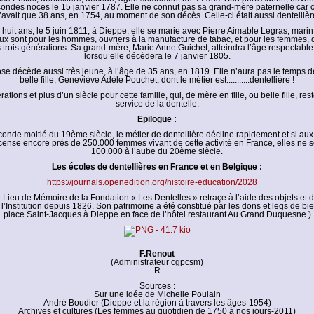
ondes noces le 15 janvier 1787. Elle ne connut pas sa grand-mère paternelle car c
’avait que 38 ans, en 1754, au moment de son décès. Celle-ci était aussi dentellièr
x huit ans, le 5 juin 1811, à Dieppe, elle se marie avec Pierre Aimable Legras, mari
eux sont pour les hommes, ouvriers à la manufacture de tabac, et pour les femmes, de
 trois générations. Sa grand-mère, Marie Anne Guichet, atteindra l’âge respectabl
lorsqu’elle décèdera le 7 janvier 1805.
e décède aussi très jeune, à l’âge de 35 ans, en 1819. Elle n’aura pas le temps d
belle fille, Geneviève Adèle Pouchet, dont le métier est...........dentellière !
tions et plus d’un siècle pour cette famille, qui, de mère en fille, ou belle fille, res
service de la dentelle.
Epilogue :
conde moitié du 19ème siècle, le métier de dentellière décline rapidement et si aux
cense encore près de 250.000 femmes vivant de cette activité en France, elles ne s
100.000 à l’aube du 20ème siècle.
Les écoles de dentellières en France et en Belgique :
https://journals.openedition.org/histoire-education/2028
 Lieu de Mémoire de la Fondation « Les Dentelles » retraçe à l’aide des objets et 
e l’Institution depuis 1826. Son patrimoine a été constitué par les dons et legs de bie
place Saint-Jacques à Dieppe en face de l’hôtel restaurant Au Grand Duquesne )
F.Renout
(Administrateur cgpcsm)
R
Sources :
Sur une idée de Michelle Poulain
André Boudier (Dieppe et la région à travers les âges-1954)
Archives et cultures (Les femmes au quotidien de 1750 à nos jours-2011)