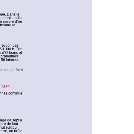
eppe. Dans le
atrient tandis
e sévère d’où
ttendre le
irection des
0 000 fr. Elle
e d’Orléans et
d’orphelines
, 56 internes
cation de filets
-1880
ennes continue
l’âge de sept à
bre de leur
inutieux qui
terre, où brûle