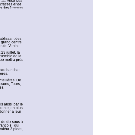
fait venir des
classes et de
ion des femmes
ablissant des
 grand centre
es de Venise.
3 juillet, la
nsemble de la
eppe mettra près
marchands et
ières.
ntellières. De
ssons, Tours,
es.
is aussi par le
rente, en plus
donner à leur
, de dix sous à
ançois I qui
valeur 3 pieds,