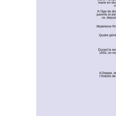
marie en sec
n
A l’âge de di
parents et aï
ce, depuis
Madeleine Ros
Quatre généra
Durant la se
1850, on re
A Dieppe, le
l’histoire d