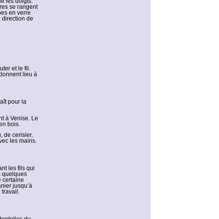
 les doigts.
ères se rangent
bes en verre
 direction de
r et le fil.
donnent lieu à
aît pour la
t à Venise. Le
en bois.
 de cerisier,
avec les mains.
t les fils qui
ès quelques
e certaine
nier jusqu’à
travail.