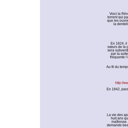
Voici la Rév
torrent qui p
que les ouvr
la dentel
En 1824, il
sœurs de la p
sera subventi
par la suit
fréquente l’
Au fil du temps
http://
En 1842, para
La vie des app
huit ans q
maîtresse. 
demande beauco