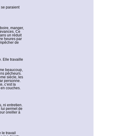
t se paraient
 boire, manger,
edevances. Ce
dans un réduit
ize heures par
 empêcher de
 Elle travaille
omme beaucoup,
ins pêcheurs.
ème siècle, les
par personne.
, c’est la
e en couches.
, ni entretien.
 lui permet de
ur oreiller à
 le travail