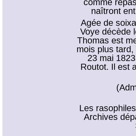
comme repass
naîtront en
Agée de soixa
Voye décède l
Thomas est men
mois plus tard
23 mai 1823,
Routot. Il est
(Adm
Les rasophiles
Archives dépa