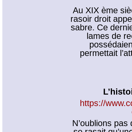
Au XIX ème sièc
rasoir droit app
sabre. Ce dernie
lames de r
possédaient
permettait l’a
L’hist
https://www.c
N’oublions pas 
se rasait qu’une