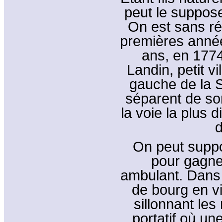
peut le supposer
On est sans ré
premières année
ans, en 1774
Landin, petit vi
gauche de la S
séparent de son
la voie la plus 
d
On peut suppos
pour gagner
ambulant. Dans 
de bourg en v
sillonnant le
portatif où u