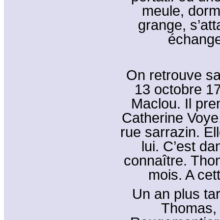
meule, dorm
grange, s’at
échange 
On retrouve sa
13 octobre 17
Maclou. Il pr
Catherine Voye,
rue sarrazin. El
lui. C’est da
connaître. Thom
mois. A cet
Un an plus tar
Thomas, 