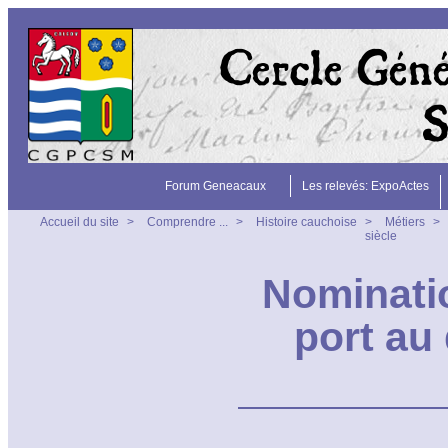
Forum Geneacaux
Les relevés: ExpoActes
Accueil du site
>
Comprendre ...
>
Histoire cauchoise
>
Métiers
>
siècle
Nominati
port au