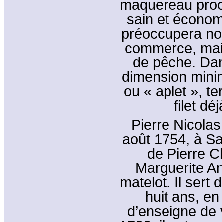
maquereau procu
sain et économ
préoccupera no
commerce, mais 
de pêche. Dans
dimension minim
ou « aplet », t
filet d
Pierre Nicola
août 1754, à Sai
de Pierre C
Marguerite Anq
matelot. Il sert
huit ans, en
d’enseigne de v