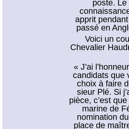
poste. Le
connaissances
apprit pendant
passé en Angle
Voici un co
Chevalier Haudry
« J’ai l’honneu
candidats que
choix à faire 
sieur Plé. Si 
pièce, c’est que
marine de Fé
nomination du 
place de maîtr