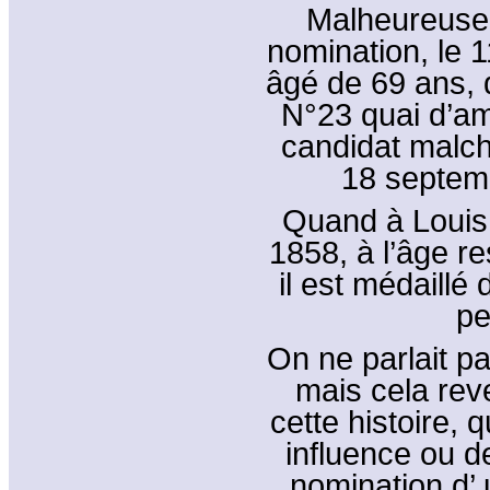
Malheureuse
nomination, le 1
âgé de 69 ans, 
N°23 quai d’am
candidat malch
18 septem
Quand à Louis 
1858, à l’âge r
il est médaillé
pe
On ne parlait p
mais cela rev
cette histoire, 
influence ou de
nomination d’