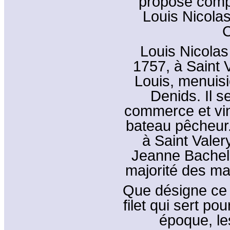
proposé comp
Louis Nicola
C
Louis Nicolas
1757, à Saint V
Louis, menuisi
Denids. Il s
commerce et vi
bateau pêcheur. 
à Saint Vale
Jeanne Bachele
majorité des mari
Que désigne ce 
filet qui sert p
époque, le