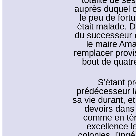
auprès duquel c
le peu de fortu
était malade. D
du successeur d
le maire Ama
remplacer provi
bout de quatre
S’étant p
prédécesseur l
sa vie durant, et
devoirs dans 
comme en témo
excellence l
colonies, l’ing