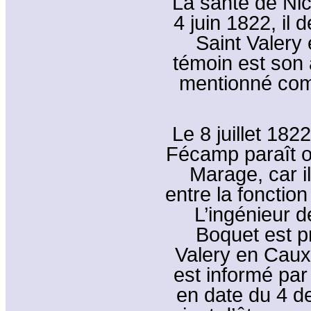
La santé de Nic
4 juin 1822, il
Saint Valery
témoin est son 
mentionné com
Le 8 juillet 18
Fécamp paraît o
Marage, car il
entre la fonction
L’ingénieur d
Boquet est p
Valery en Caux.
est informé par
en date du 4 d