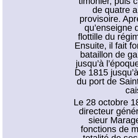
timonier, puis 
de quatre a
provisoire. Ap
qu’enseigne d
flottille du ré
Ensuite, il fait 
bataillon de g
jusqu’à l’époque
De 1815 jusqu’à
du port de Sain
cai
Le 28 octobre 1
directeur géné
sieur Marage
fonctions de m
totalité de se