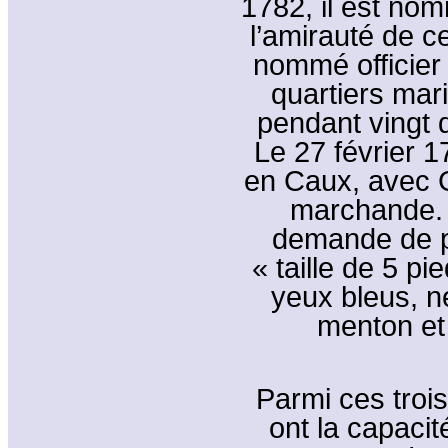
1782, il est no
l’amirauté de ce
nommé officier
quartiers mar
pendant vingt 
Le 27 février 1
en Caux, avec G
marchande. 
demande de pa
« taille de 5 p
yeux bleus, n
menton et 
Parmi ces troi
ont la capaci