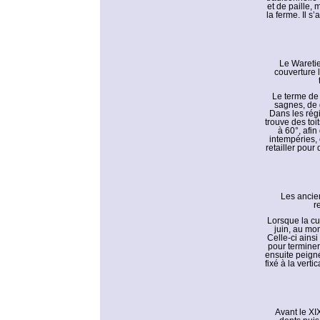
et de paille, 
la ferme. Il s
Le Waretie
couverture l
Le terme de 
sagnes, de 
Dans les régi
trouve des toi
à 60°, afin
intempéries, 
retailler pour
Les ancien
r
Lorsque la cu
juin, au mom
Celle-ci ainsi
pour terminer
ensuite peigné
fixé à la vert
Avant le XIX