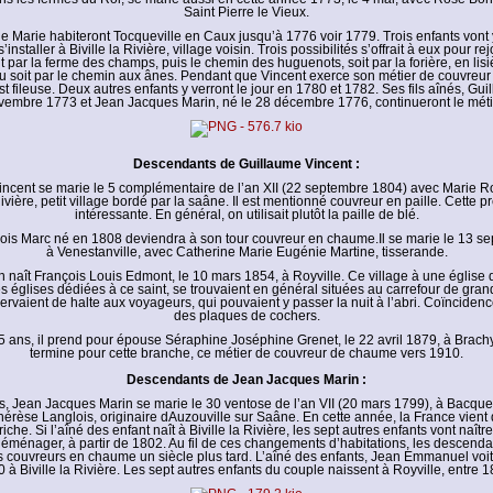
Saint Pierre le Vieux.
e Marie habiteront Tocqueville en Caux jusqu’à 1776 voir 1779. Trois enfants vont y
 s’installer à Biville la Rivière, village voisin. Trois possibilités s’offrait à eux pour re
t par la ferme des champs, puis le chemin des huguenots, soit par la forière, en li
ou soit par le chemin aux ânes. Pendant que Vincent exerce son métier de couvreu
t fileuse. Deux autres enfants y verront le jour en 1780 et 1782. Ses fils aînés, Gui
ovembre 1773 et Jean Jacques Marin, né le 28 décembre 1776, continueront le métie
Descendants de Guillaume Vincent :
ncent se marie le 5 complémentaire de l’an XII (22 septembre 1804) avec Marie R
Rivière, petit village bordé par la saâne. Il est mentionné couvreur en paille. Cette p
intéressante. En général, on utilisait plutôt la paille de blé.
nçois Marc né en 1808 deviendra à son tour couvreur en chaume.Il se marie le 13 s
à Venestanville, avec Catherine Marie Eugénie Martine, tisserande.
n naît François Louis Edmont, le 10 mars 1854, à Royville. Ce village à une église 
es églises dédiées à ce saint, se trouvaient en général situées au carrefour de gran
servaient de halte aux voyageurs, qui pouvaient y passer la nuit à l’abri. Coïncidenc
des plaques de cochers.
5 ans, il prend pour épouse Séraphine Joséphine Grenet, le 22 avril 1879, à Brachy
termine pour cette branche, ce métier de couvreur de chaume vers 1910.
Descendants de Jean Jacques Marin :
, Jean Jacques Marin se marie le 30 ventose de l’an VII (20 mars 1799), à Bacque
érèse Langlois, originaire dAuzouville sur Saâne. En cette année, la France vient 
riche. Si l’aîné des enfant naît à Biville la Rivière, les sept autres enfants vont naîtr
déménager, à partir de 1802. Au fil de ces changements d’habitations, les descenda
s couvreurs en chaume un siècle plus tard. L’aîné des enfants, Jean Emmanuel voit 
 à Biville la Rivière. Les sept autres enfants du couple naissent à Royville, entre 