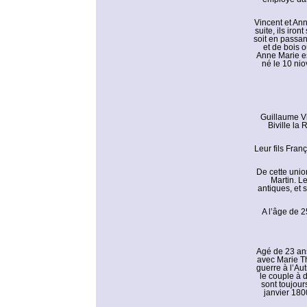
Vincent et Ann
suite, ils iront
soit en passan
et de bois 
Anne Marie es
né le 10 ni
Guillaume Vi
Biville la 
Leur fils Fra
De cette unio
Martin. L
antiques, et 
A l’âge de 2
Agé de 23 ans
avec Marie Th
guerre à l’Aut
le couple à 
sont toujour
janvier 1800