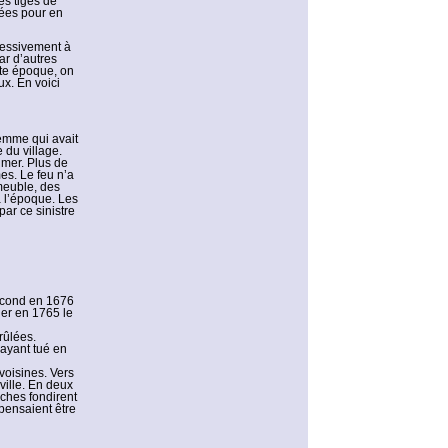
es tiges de
sées pour en
ressivement à
ar d’autres
ette époque, on
ux. En voici
femme qui avait
 du village.
 mer. Plus de
es. Le feu n’a
 meuble, des
à l’époque. Les
ar ce sinistre
second en 1676
ier en 1765 le
rûlées.
 ayant tué en
voisines. Vers
ville. En deux
oches fondirent
pensaient être