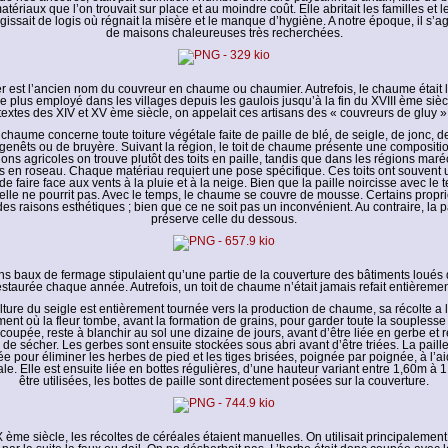
matériaux que l’on trouvait sur place et au moindre coût. Elle abritait les familles et
’agissait de logis où régnait la misère et le manque d’hygiène. A notre époque, il s’ag
de maisons chaleureuses très recherchées.
r est l’ancien nom du couvreur en chaume ou chaumier. Autrefois, le chaume était
e plus employé dans les villages depuis les gaulois jusqu’à la fin du XVIII ème sièc
textes des XIV et XV ème siècle, on appelait ces artisans des « couvreurs de gluy »
chaume concerne toute toiture végétale faite de paille de blé, de seigle, de jonc, 
genêts ou de bruyère. Suivant la région, le toit de chaume présente une composition
ons agricoles on trouve plutôt des toits en paille, tandis que dans les régions ma
ts en roseau. Chaque matériau requiert une pose spécifique. Ces toits ont souvent 
 de faire face aux vents à la pluie et à la neige. Bien que la paille noircisse avec le 
elle ne pourrit pas. Avec le temps, le chaume se couvre de mousse. Certains proprié
 des raisons esthétiques ; bien que ce ne soit pas un inconvénient. Au contraire, la 
préserve celle du dessous.
s baux de fermage stipulaient qu’une partie de la couverture des bâtiments loués 
estaurée chaque année. Autrefois, un toit de chaume n’était jamais refait entièremen
lture du seigle est entièrement tournée vers la production de chaume, sa récolte a 
ent où la fleur tombe, avant la formation de grains, pour garder toute la souplesse 
 coupée, reste à blanchir au sol une dizaine de jours, avant d’être liée en gerbe et 
 de sécher. Les gerbes sont ensuite stockées sous abri avant d’être triées. La paille
e pour éliminer les herbes de pied et les tiges brisées, poignée par poignée, à l’a
icale. Elle est ensuite liée en bottes régulières, d’une hauteur variant entre 1,60m à 
être utilisées, les bottes de paille sont directement posées sur la couverture.
 ème siècle, les récoltes de céréales étaient manuelles. On utilisait principalement 