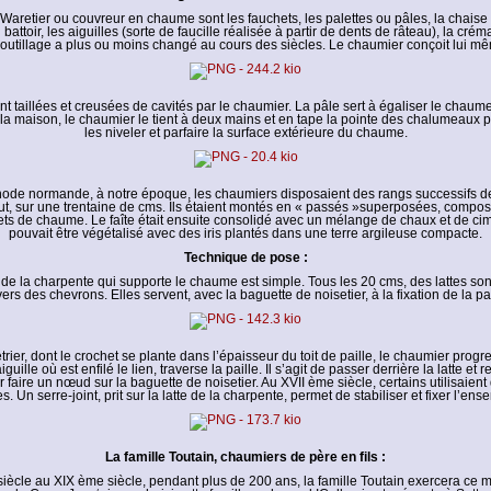
 Waretier ou couvreur en chaume sont les fauchets, les palettes ou pâles, la chaise
 battoir, les aiguilles (sorte de faucille réalisée à partir de dents de râteau), la créma
outillage a plus ou moins changé au cours des siècles. Le chaumier conçoit lui mê
t taillées et creusées de cavités par le chaumier. La pâle sert à égaliser le chaume
la maison, le chaumier le tient à deux mains et en tape la pointe des chalumeaux po
les niveler et parfaire la surface extérieure du chaume.
ode normande, à notre époque, les chaumiers disposaient des rangs successifs d
ut, sur une trentaine de cms. Ils étaient montés en « passés »superposées, compo
ts de chaume. Le faîte était ensuite consolidé avec un mélange de chaux et de cim
pouvait être végétalisé avec des iris plantés dans une terre argileuse compacte.
Technique de pose :
 de la charpente qui supporte le chaume est simple. Tous les 20 cms, des lattes so
vers des chevrons. Elles servent, avec la baguette de noisetier, à la fixation de la pai
trier, dont le crochet se plante dans l’épaisseur du toit de paille, le chaumier progres
guille où est enfilé le lien, traverse la paille. Il s’agit de passer derrière la latte et 
 faire un nœud sur la baguette de noisetier. Au XVII ème siècle, certains utilisaient
s. Un serre-joint, prit sur la latte de la charpente, permet de stabiliser et fixer l’ens
La famille Toutain, chaumiers de père en fils :
iècle au XIX ème siècle, pendant plus de 200 ans, la famille Toutain exercera ce mé