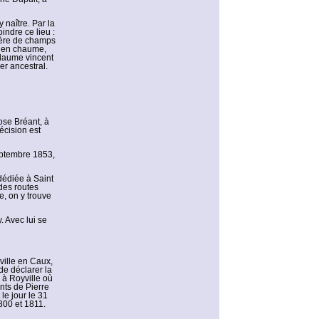
 naître. Par la
joindre ce lieu :
sière de champs
r en chaume,
llaume vincent
r ancestral.
ose Bréant, à
récision est
eptembre 1853,
dédiée à Saint
des routes
e, on y trouve
. Avec lui se
ville en Caux,
de déclarer la
e à Royville où
nts de Pierre
le jour le 31
1800 et 1811.