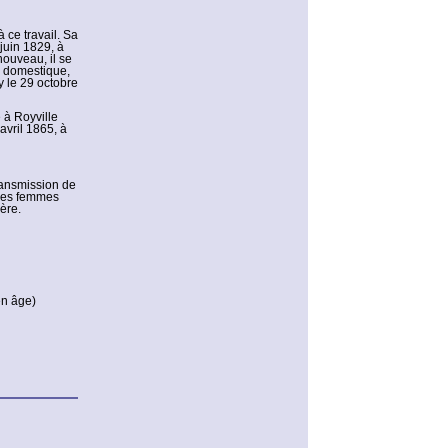
 ce travail. Sa
 juin 1829, à
nouveau, il se
e domestique,
y le 29 octobre
 à Royville
avril 1865, à
ransmission de
 les femmes
ère.
en âge)