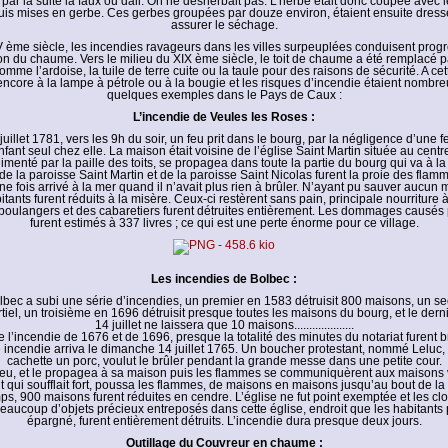
 par la suite la faux ou dail. On ne désherbait pas. L’herbe était donc coupée avec l
uis mises en gerbe. Ces gerbes groupées par douze environ, étaient ensuite dres
assurer le séchage.
XV ème siècle, les incendies ravageurs dans les villes surpeuplées conduisent prog
tion du chaume. Vers le milieu du XIX ème siècle, le toit de chaume a été remplacé p
mme l’ardoise, la tuile de terre cuite ou la taule pour des raisons de sécurité. A c
 encore à la lampe à pétrole ou à la bougie et les risques d’incendie étaient nombre
quelques exemples dans le Pays de Caux :
L’incendie de Veules les Roses :
juillet 1781, vers les 9h du soir, un feu prit dans le bourg, par la négligence d’une 
nfant seul chez elle. La maison était voisine de l’église Saint Martin située au centre
limenté par la paille des toits, se propagea dans toute la partie du bourg qui va à la
e la paroisse Saint Martin et de la paroisse Saint Nicolas furent la proie des flamm
e fois arrivé à la mer quand il n’avait plus rien à brûler. N’ayant pu sauver aucun
itants furent réduits à la misère. Ceux-ci restèrent sans pain, principale nourriture 
oulangers et des cabaretiers furent détruites entièrement. Les dommages causés p
furent estimés à 337 livres ; ce qui est une perte énorme pour ce village.
Les incendies de Bolbec :
olbec a subi une série d’incendies, un premier en 1583 détruisit 800 maisons, un 
rtiel, un troisième en 1696 détruisit presque toutes les maisons du bourg, et le dern
14 juillet ne laissera que 10 maisons....................
e l’incendie de 1676 et de 1696, presque la totalité des minutes du notariat furent b
 incendie arriva le dimanche 14 juillet 1765. Un boucher protestant, nommé Leluc,
cachette un porc, voulut le brûler pendant la grande messe dans une petite cour.
t feu, et le propagea à sa maison puis les flammes se communiquèrent aux maisons 
t qui soufflait fort, poussa les flammes, de maisons en maisons jusqu’au bout de la 
s, 900 maisons furent réduites en cendre. L’église ne fut point exemptée et les cl
eaucoup d’objets précieux entreposés dans cette église, endroit que les habitants 
épargné, furent entièrement détruits. L’incendie dura presque deux jours.
Outillage du Couvreur en chaume :