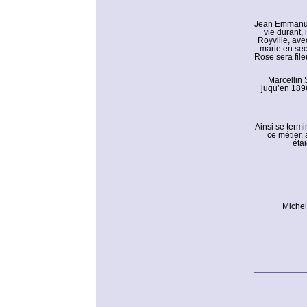
Jean Emmanuel 
vie durant, 
Royville, ave
marie en sec
Rose sera file
Marcellin 
juqu’en 1896
Ainsi se term
ce métier,
éta
Michel