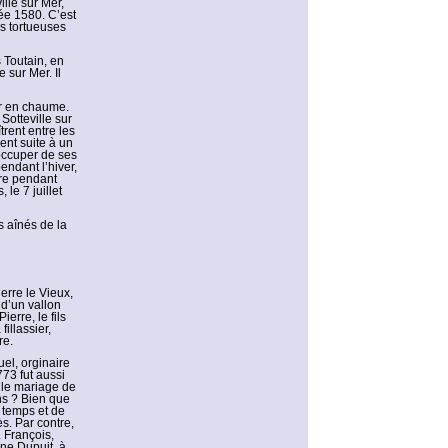
ille sur Mer,
née 1580. C’est
es tortueuses
 Toutain, en
 sur Mer. Il
ur en chaume.
Sotteville sur
rent entre les
nt suite à un
’occuper de ses
endant l’hiver,
ère pendant
le 7 juillet
s aînés de la
erre le Vieux,
 d’un vallon
ierre, le fils
illassier,
re.
uel, orginaire
773 fut aussi
 le mariage de
ons ? Bien que
à temps et de
s. Par contre,
 François,
ne Dupuit, à