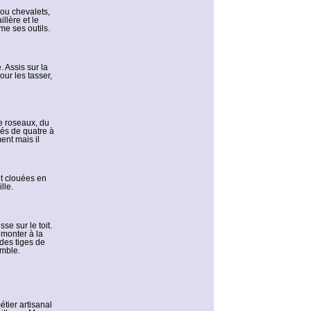
 ou chevalets,
illère et le
me ses outils.
. Assis sur la
ur les tasser,
e roseaux, du
sés de quatre à
ent mais il
nt clouées en
lle.
se sur le toit.
remonter à la
 des tiges de
emble.
tier artisanal