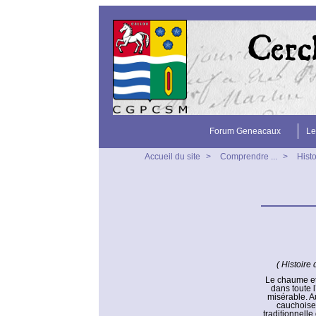
Forum Geneacaux
Le
Accueil du site
>
Comprendre ...
>
Hist
( Histoire
Le chaume et 
dans toute 
misérable. A
cauchoise 
traditionnelle