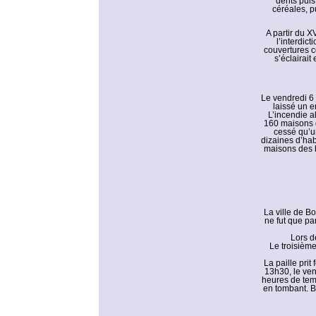
dents puis
céréales, p
A partir du 
l’interdic
couvertures co
s’éclairait
Le vendredi 6 
laissé un e
L’incendie a
160 maisons d
cessé qu’un
dizaines d’hab
maisons des b
La ville de B
ne fut que pa
Lors d
Le troisième
La paille pri
13h30, le ven
heures de temp
en tombant. B