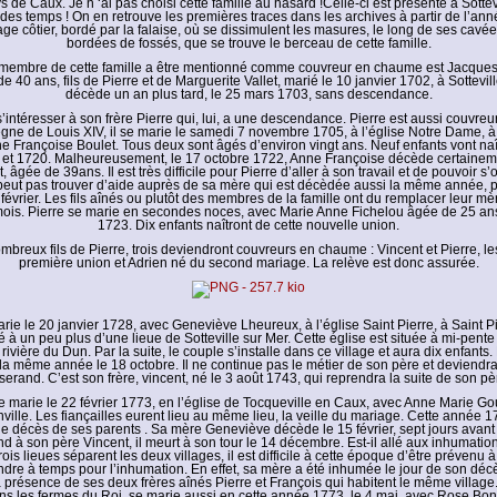
 de Caux. Je n ‘ai pas choisi cette famille au hasard !Celle-ci est présente à Sottev
 des temps ! On en retrouve les premières traces dans les archives à partir de l’an
age côtier, bordé par la falaise, où se dissimulent les masures, le long de ses cavé
bordées de fossés, que se trouve le berceau de cette famille.
membre de cette famille a être mentionné comme couvreur en chaume est Jacques
e 40 ans, fils de Pierre et de Marguerite Vallet, marié le 10 janvier 1702, à Sotteville
décède un an plus tard, le 25 mars 1703, sans descendance.
’intéresser à son frère Pierre qui, lui, a une descendance. Pierre est aussi couvre
gne de Louis XIV, il se marie le samedi 7 novembre 1705, à l’église Notre Dame, à 
e Françoise Boulet. Tous deux sont âgés d’environ vingt ans. Neuf enfants vont naît
et 1720. Malheureusement, le 17 octobre 1722, Anne Françoise décède certaineme
âgée de 39ans. Il est très difficile pour Pierre d’aller à son travail et de pouvoir s
 peut pas trouver d’aide auprès de sa mère qui est décèdée aussi la même année, p
 février. Les fils aînés ou plutôt des membres de la famille ont du remplacer leur m
is. Pierre se marie en secondes noces, avec Marie Anne Fichelou âgée de 25 ans, 
1723. Dix enfants naîtront de cette nouvelle union.
mbreux fils de Pierre, trois deviendront couvreurs en chaume : Vincent et Pierre, le
première union et Adrien né du second mariage. La relève est donc assurée.
rie le 20 janvier 1728, avec Geneviève Lheureux, à l’église Saint Pierre, à Saint Pi
ué à un peu plus d’une lieue de Sotteville sur Mer. Cette église est située à mi-pente
ivière du Dun. Par la suite, le couple s’installe dans ce village et aura dix enfants. P
 la même année le 18 octobre. Il ne continue pas le métier de son père et deviendra f
sserand. C’est son frère, vincent, né le 3 août 1743, qui reprendra la suite de son pè
se marie le 22 février 1773, en l’église de Tocqueville en Caux, avec Anne Marie Go
ille. Les fiançailles eurent lieu au même lieu, la veille du mariage. Cette année 1
e décès de ses parents . Sa mère Geneviève décède le 15 février, sept jours avant
nd à son père Vincent, il meurt à son tour le 14 décembre. Est-il allé aux inhumati
ois lieues séparent les deux villages, il est difficile à cette époque d’être prévenu 
ndre à temps pour l’inhumation. En effet, sa mère a été inhumée le jour de son décè
a présence de ses deux frères aînés Pierre et François qui habitent le même village.
s les fermes du Roi, se marie aussi en cette année 1773, le 4 mai, avec Rose Bon