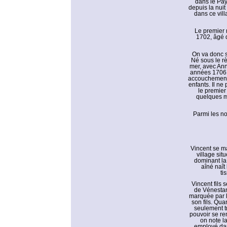
dans le Pays
depuis la nuit
dans ce vill
Le premier 
1702, âgé d
On va donc s
Né sous le rè
mer, avec Ann
années 1706 
accouchement, 
enfants. Il ne
le premier
quelques mo
Parmi les no
Vincent se ma
village sit
dominant la r
aîné naît
ti
Vincent fils 
de Vénestanv
marquée par l
son fils. Qua
seulement tr
pouvoir se re
on note l
employé dan