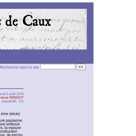
>>
Rechercher dans le site
lundi 5 août 2024
rancis RENOUT
popularité : 1%
I ème siècle)
iture paysanne
 une enfance
es, la masure
onstruction
ois, de torchis