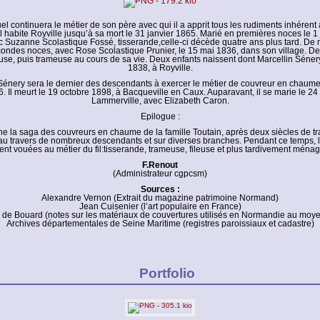
continuera le métier de son père avec qui il a apprit tous les rudiments inhérent à
il habite Royville jusqu’à sa mort le 31 janvier 1865. Marié en premières noces le 1
c Suzanne Scolastique Fossé, tisserande,celle-ci décède quatre ans plus tard. De 
ondes noces, avec Rose Scolastique Prunier, le 15 mai 1836, dans son village. D
use, puis trameuse au cours de sa vie. Deux enfants naissent dont Marcellin Séner
1838, à Royville.
Sénery sera le dernier des descendants à exercer le métier de couvreur en chaume
. Il meurt le 19 octobre 1898, à Bacqueville en Caux. Auparavant, il se marie le 24 
Lammerville, avec Elizabeth Caron.
Epilogue :
ine la saga des couvreurs en chaume de la famille Toutain, après deux siècles de t
 au travers de nombreux descendants et sur diverses branches. Pendant ce temps,
ient vouées au métier du fil:tisserande, trameuse, fileuse et plus tardivement ménag
F.Renout
(Administrateur cgpcsm)
Sources :
Alexandre Vernon (Extrait du magazine patrimoine Normand)
Jean Cuisenier (l’art populaire en France)
 de Bouard (notes sur les matériaux de couvertures utilisés en Normandie au moy
Archives départementales de Seine Maritime (registres paroissiaux et cadastre)
Portfolio