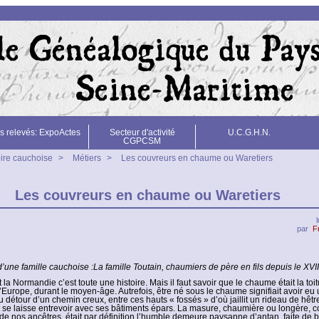
s relevés: ExpoActes
Secteur d'activité
U.C.G.H.N.
CGPCSM
oire cauchoise
>
Métiers
>
Les couvreurs en chaume ou Waretiers
Les couvreurs en chaume ou Waretiers
par
F
 d’une famille cauchoise :La famille Toutain, chaumiers de père en fils depuis le XVI
la Normandie c’est toute une histoire. Mais il faut savoir que le chaume était la to
l’Europe, durant le moyen-âge. Autrefois, être né sous le chaume signifiait avoir eu
u détour d’un chemin creux, entre ces hauts « fossés » d’où jaillit un rideau de hêtr
se laisse entrevoir avec ses bâtiments épars. La masure, chaumière ou longère, c
 de nos ancêtres, était par définition l’humble demeure paysanne d’antan, faite de b