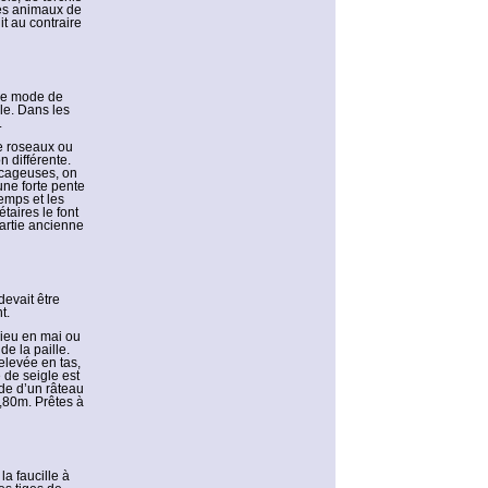
 les animaux de
it au contraire
 le mode de
le. Dans les
.
de roseaux ou
 différente.
récageuses, on
une forte pente
temps et les
taires le font
partie ancienne
devait être
t.
lieu en mai ou
de la paille.
relevée en tas,
 de seigle est
ide d’un râteau
1,80m. Prêtes à
la faucille à