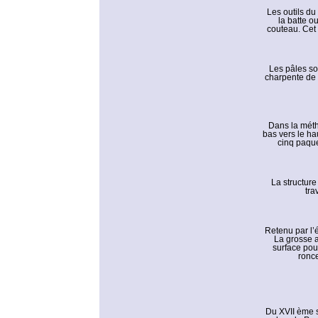
Les outils du
la batte ou
couteau. Cet 
Les pâles son
charpente de 
Dans la méth
bas vers le ha
cinq paque
La structure
tra
Retenu par l’é
La grosse ai
surface pour
ronce
Du XVII ème s