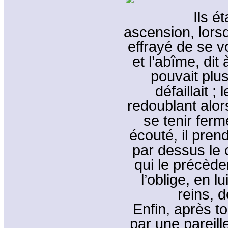
Ils é
ascension, lorsq
effrayé de se vo
et l’abîme, dit 
pouvait plus
défaillait ;
redoublant alor
se tenir ferme
écouté, il pren
par dessus le
qui le précèden
l’oblige, en l
reins, 
Enfin, après to
par une pareill