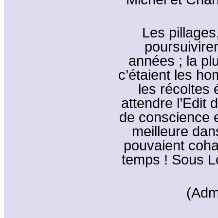
Les pillage
poursuivir
années ; la pl
c’étaient les ho
les récoltes é
attendre l’Edit 
de conscience e
meilleure dan
pouvaient coha
temps ! Sous Lo
(Adm