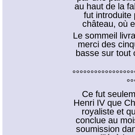
au haut de la fa
fut introduit
château, où e
Le sommeil livra
merci des cinqu
basse sur tout 
°°°°°°°°°°°°°°°°°
°°
Ce fut seulem
Henri IV que Cha
royaliste et q
conclue au mois 
soumission dans