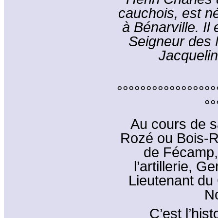
cauchois, est n
à Bénarville. Il
Seigneur des 
Jacquelin
°°°°°°°°°°°°°°°°°
°°
Au cours de sa
Rozé ou Bois-R
de Fécamp,
l’artillerie, 
Lieutenant du G
No
C’est l’his