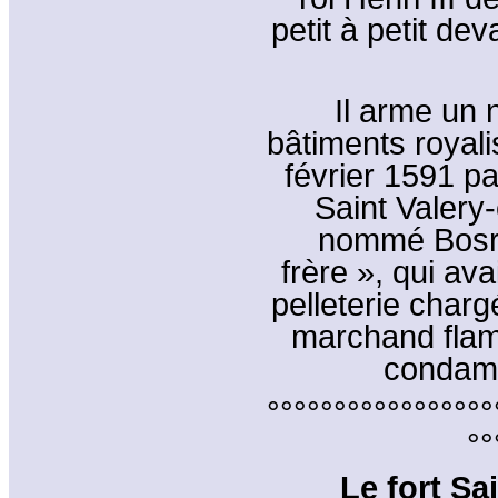
petit à petit dev
Il arme un n
bâtiments royali
février 1591 pa
Saint Valery
nommé Bosro
frère », qui av
pelleterie char
marchand flam
condamn
°°°°°°°°°°°°°°°°°
°°
Le fort Sa