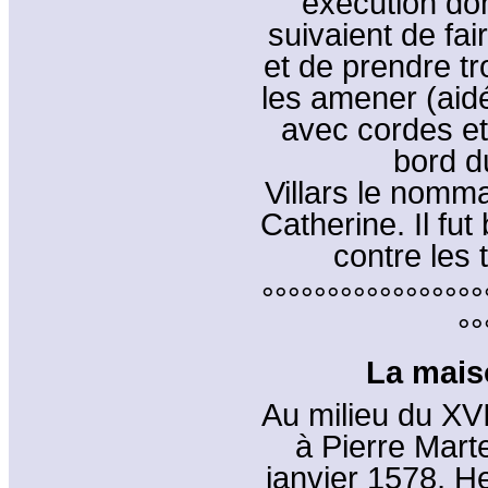
exécution do
suivaient de fa
et de prendre t
les amener (aid
avec cordes et
bord du
Villars le nomm
Catherine. Il fu
contre les
°°°°°°°°°°°°°°°°°
°°
La mais
Au milieu du XVI
à Pierre Mart
janvier 1578, He