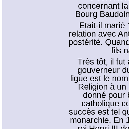
concernant la
Bourg Baudoin 
Etait-il marié 
relation avec An
postérité. Quand 
fils 
Très tôt, il fu
gouverneur du
ligue est le no
Religion à un 
donné pour b
catholique c
succès est tel q
monarchie. En 1
roi Henri III d