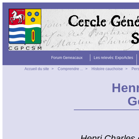
Forum Geneacaux
Les relevés: ExpoActes
Accueil du site
>
Comprendre ...
>
Histoire cauchoise
>
Per
Henr
G
Henri Charles