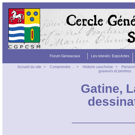
Forum Geneacaux
Les relevés: ExpoActes
Accueil du site
>
Comprendre ...
>
Histoire cauchoise
>
Person
graveurs et peintres
Gatine, L
dessina