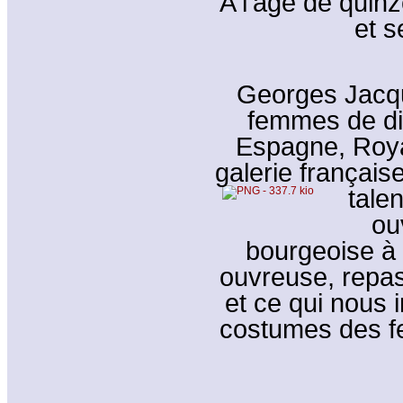
A l’âge de quin
et s
Georges Jacqu
femmes de di
Espagne, Roya
galerie françai
talen
ou
bourgeoise à 
ouvreuse, repas
et ce qui nous i
costumes des f