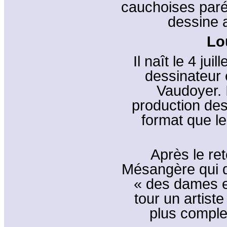
cauchoises parées
dessine a
Lo
Il naît le 4 juil
dessinateur et
Vaudoyer. I
production des
format que l
Après le re
Mésangère qui di
« des dames e
tour un artist
plus complet