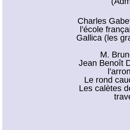
(Adm
Charles Gabet
l’école franç
Gallica (les g
M. Brun
Jean Benoît D
l’arr
Le rond cau
Les calètes de
trav