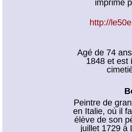
imprimé p
http://le50
Agé de 74 ans, 
1848 et est
cimeti
B
Peintre de gra
en Italie, où il 
élève de son p
juillet 1729 à 