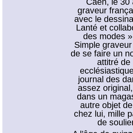
Caen, le 30 
graveur françai
avec le dessinat
Lanté et colla
des modes » 
Simple graveur 
de se faire un n
attitré d
ecclésiastique
journal des d
assez original,
dans un magasi
autre objet de
chez lui, mille 
de soulie