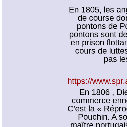
En 1805, les an
de course don
pontons de Po
pontons sont de
en prison flott
cours de lutt
pas le
https://www.spr.
En 1806 , Di
commerce ennem
C’est la « Répr
Pouchin. A so
maître portugais