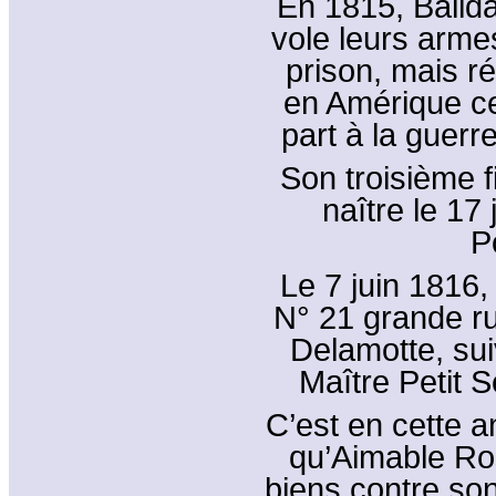
En 1815, Balida
vole leurs arme
prison, mais ré
en Amérique cen
part à la guer
Son troisième f
naître le 17
P
Le 7 juin 1816,
N° 21 grande r
Delamotte, sui
Maître Petit S
C’est en cette 
qu’Aimable Ro
biens contre son