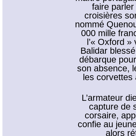
faire parle
croisières s
nommé Quenouil
000 mille fran
l’« Oxford »
Balidar bless
débarque pour 
son absence, l
les corvettes 
L’armateur die
capture de s
corsaire, appe
confie au jeun
alors ré