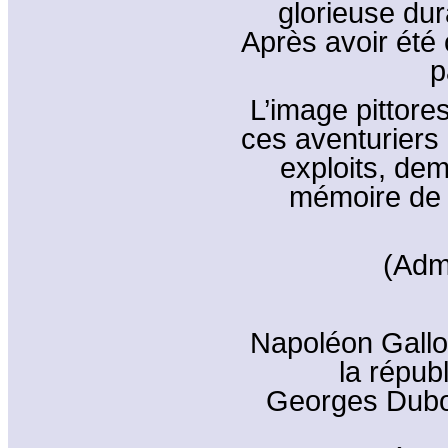
glorieuse du
Après avoir été 
p
L’image pittor
ces aventuriers 
exploits, de
mémoire de 
(Adm
Napoléon Galloi
la répub
Georges Dubo