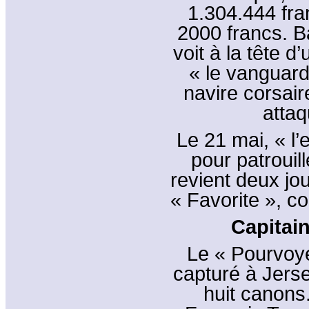
1.304.444 fra
2000 francs. Ba
voit à la tête d
« le vanguard
navire corsair
attaq
Le 21 mai, « l
pour patrouill
revient deux jou
« Favorite », c
Capitai
Le « Pourvoye
capturé à Jer
huit canons