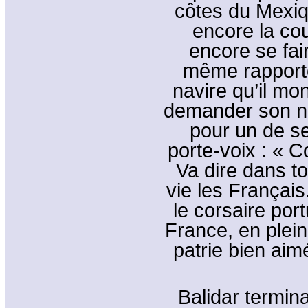
côtes du Mexiq
encore la cou
encore se fai
même rapport
navire qu’il mon
demander son no
pour un de ses
porte-voix : « C
Va dire dans t
vie les Français
le corsaire por
France, en plein
patrie bien aimé
Balidar termin