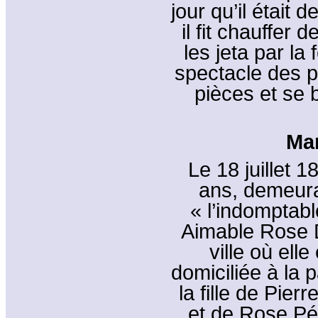
jour qu’il était
il fit chauffer 
les jeta par la
spectacle des 
pièces et se b
Mar
Le 18 juillet 
ans, demeura
« l’indomptab
Aimable Rose D
ville où elle
domiciliée à la 
la fille de Pier
et de Rose Pé