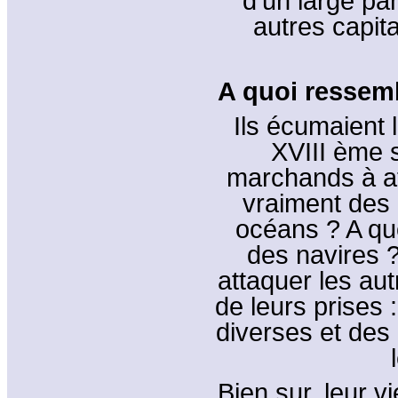
d’un large pa
autres capit
A quoi ressembl
Ils écumaient 
XVIII ème 
marchands à att
vraiment des c
océans ? A quo
des navires 
attaquer les aut
de leurs prises 
diverses et de
Bien sur, leur vi