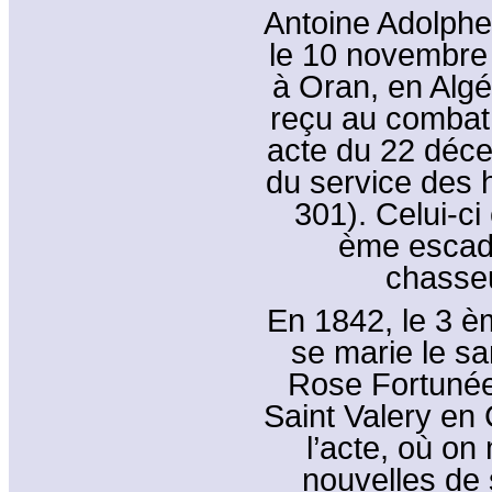
Antoine Adolphe
le 10 novembre 
à Oran, en Algé
reçu au combat 
acte du 22 déce
du service des h
301). Celui-ci
ème escad
chasseu
En 1842, le 3 èm
se marie le sa
Rose Fortunée 
Saint Valery en
l’acte, où on
nouvelles de