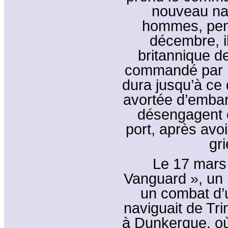
nouveau na
hommes, pend
décembre, i
britannique d
commandé par le
dura jusqu’à ce 
avortée d’emba
désengagent e
port, après avo
gr
Le 17 mars 
Vanguard », un 
un combat d’u
naviguait de Tr
à Dunkerque, où