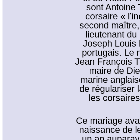
sont Antoine T
corsaire « l’i
second maître,
lieutenant du 
Joseph Louis D
portugais. Le 
Jean François Tr
maire de Diep
marine anglaise
de régulariser 
les corsaires
Ce mariage avait
naissance de le
un an auparava