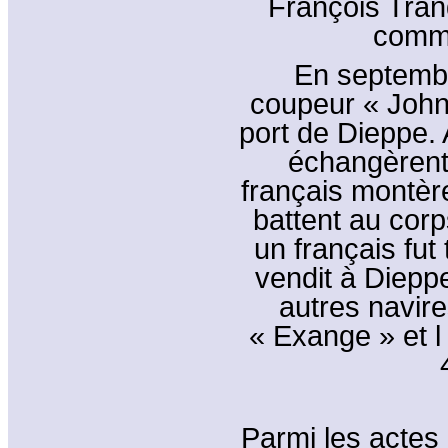
François Tranq
comma
En septembr
coupeur « John 
port de Dieppe.
échangèrent 
français montère
battent au cor
un français fut
vendit à Dieppe
autres navires
« Exange » et 
Parmi les actes