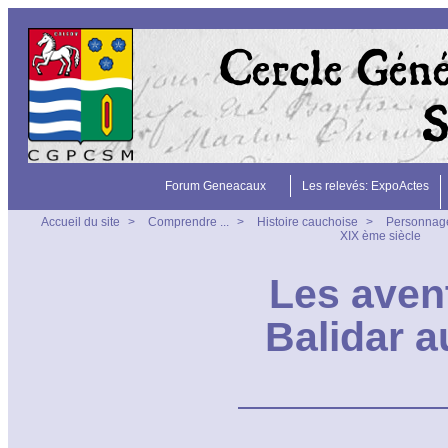
Forum Geneacaux
Les relevés: ExpoActes
Accueil du site
>
Comprendre ...
>
Histoire cauchoise
>
Personnag
XIX ème siècle
Les aven
Balidar 