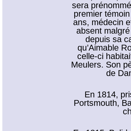
sera prénommé 
premier témoin
ans, médecin et
absent malgré 
depuis sa ca
qu’Aimable Ro
celle-ci habit
Meulers. Son pèr
de Dam
En 1814, pri
Portsmouth, Ba
ch