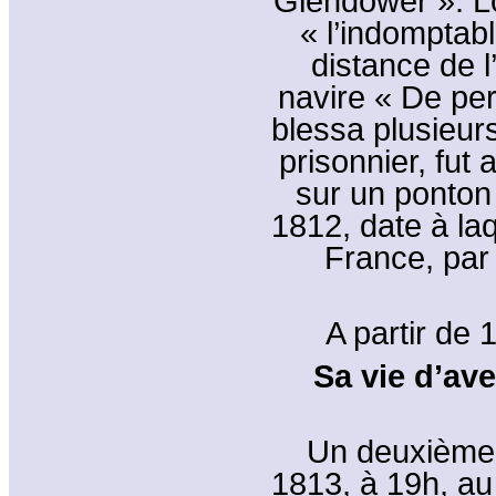
Glendower ». Lo
« l’indomptab
distance de 
navire « De pe
blessa plusieurs
prisonnier, fut
sur un ponton
1812, date à laq
France, par 
A partir de 
Sa vie d’ave
Un deuxième e
1813, à 19h, au