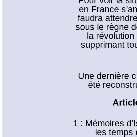
Pour voir la si
en France s’amé
faudra attendre
sous le règne d
la révolution q
supprimant tou
Une dernière c
été reconstr
Artic
1 : Mémoires d’
les temps q