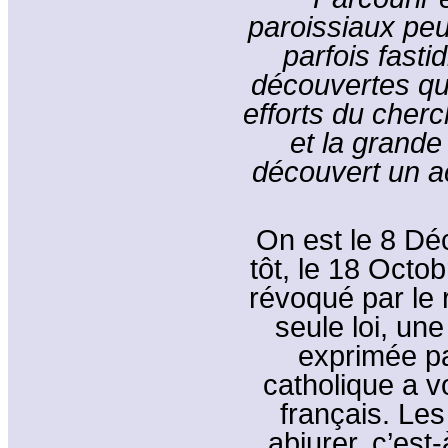
paroissiaux peut
parfois fasti
découvertes q
efforts du cherc
et la grande 
découvert un ac
On est le 8 D
tôt, le 18 Octob
révoqué par le r
seule loi, une 
exprimée pa
catholique a v
français. Le
abjurer, c’est-