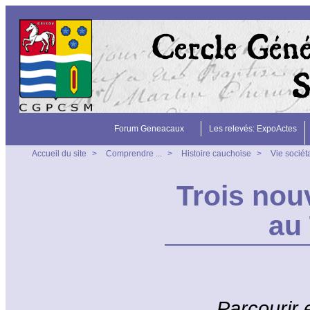
Forum Geneacaux
Les relevés: ExpoActes
Accueil du site
>
Comprendre ...
>
Histoire cauchoise
>
Vie sociét
Trois nou
au 
Parcourir e