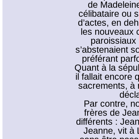
de Madeleine.
célibataire ou 
d’actes, en de
les nouveaux c
paroissiaux
s’abstenaient so
préférant parfo
Quant à la sépult
il fallait encore
sacrements, à 
décl
Par contre, n
frères de Jea
différents : Je
Jeanne, vit à 