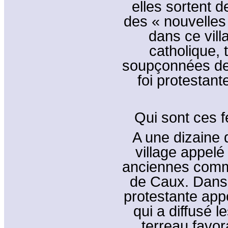
elles sortent d
des « nouvelles
dans ce vil
catholique,
soupçonnées de 
foi protestant
Qui sont ces f
A une dizaine d
village appelé
anciennes comm
de Caux. Dans c
protestante app
qui a diffusé l
terreau favor