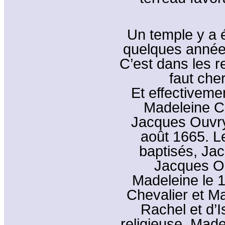
Un temple y a ét
quelques années
C’est dans les r
faut che
Et effectiveme
Madeleine C
Jacques Ouvry 
août 1665. L
baptisés, Jac
Jacques O
Madeleine le 1
Chevalier et M
Rachel et d’
religieuse. Mad