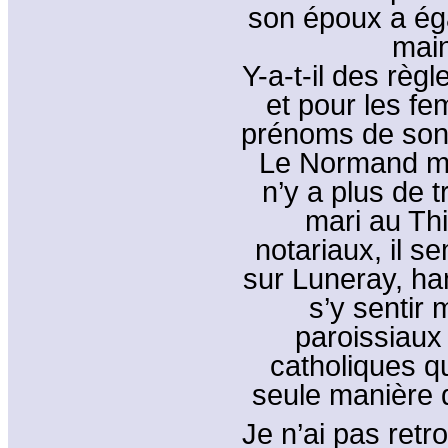
son époux a éga
main
Y-a-t-il des règ
et pour les fe
prénoms de son
Le Normand meu
n’y a plus de 
mari au Th
notariaux, il s
sur Luneray, ha
s’y sentir 
paroissiaux
catholiques qu
seule manière d
Je n’ai pas retr