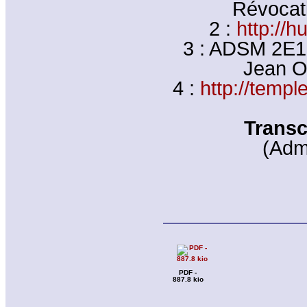
Révocati
2 :
http://h
3 : ADSM 2E1
Jean Ou
4 :
http://templ
Transc
(Adm
PDF -
887.8 kio