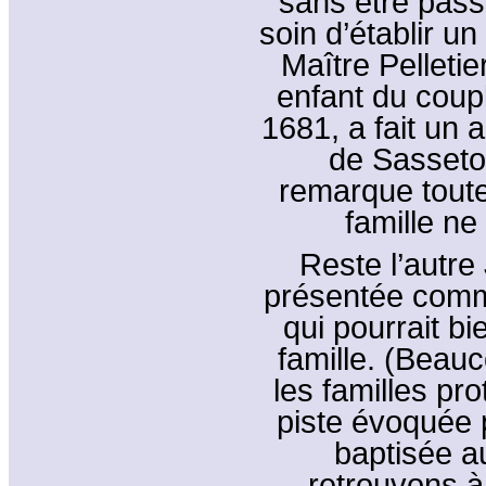
sans être pass
soin d’établir u
Maître Pelletie
enfant du coup
1681, a fait un a
de Sasseto
remarque tout
famille ne
Reste l’autre
présentée comm
qui pourrait b
famille. (Beau
les familles pro
piste évoquée
baptisée a
retrouvons à