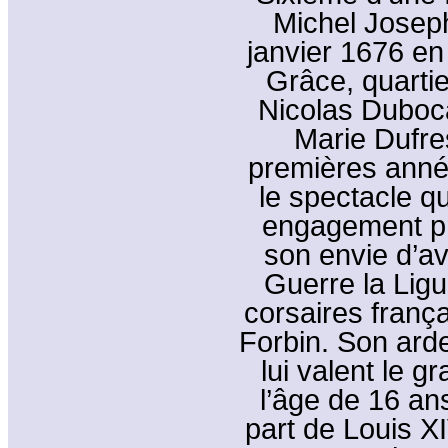
Michel Joseph
janvier 1676 en
Grâce, quartie
Nicolas Duboca
Marie Dufres
premières anné
le spectacle q
engagement pr
son envie d’ave
Guerre la Lig
corsaires franç
Forbin. Son ard
lui valent le g
l’âge de 16 an
part de Louis X