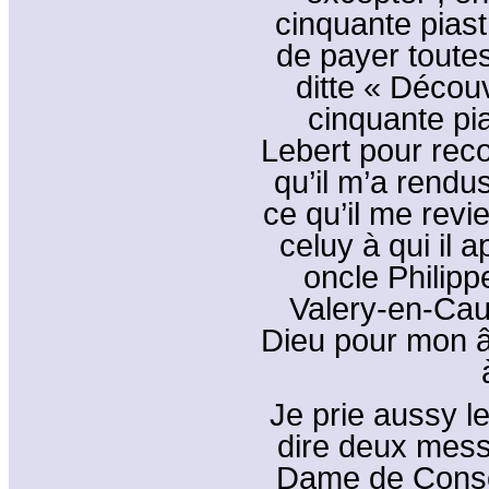
cinquante piast
de payer toute
ditte « Découv
cinquante pia
Lebert pour rec
qu’il m’a rend
ce qu’il me rev
celuy à qui il 
oncle Philipp
Valery-en-Caux
Dieu pour mon âm
Je prie aussy le
dire deux mess
Dame de Consol