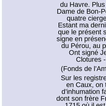
du Havre. Plus
Dame de Bon-Por
quatre cierge
Estant ma derni
que le présent s
signe en présen
du Pérou, au p
Ont signé J
Clotures 
(Fonds de l’Am
Sur les registr
en Caux, on 
d’inhumation fa
dont son frère 
1715 où il es