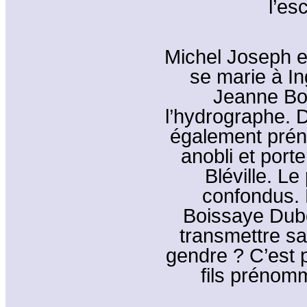
l’es
Michel Joseph es
se marie à In
Jeanne Boi
l’hydrographe. 
également prén
anobli et port
Bléville. Le
confondus.
Boissaye Dubo
transmettre sa
gendre ? C’est po
fils prénom