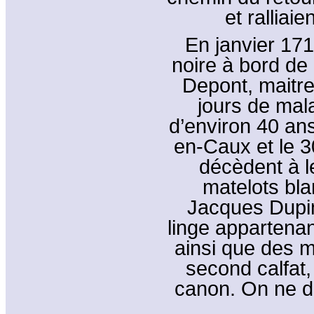
et ralliaie
En janvier 171
noire à bord de
Depont, maitre
jours de mala
d’environ 40 ans
en-Caux et le 3
décèdent à le
matelots bla
Jacques Dupin
linge appartenan
ainsi que des m
second calfat,
canon. On ne di