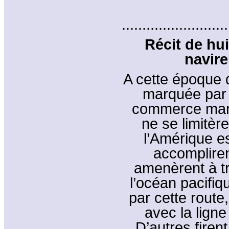
..........................
Récit de hui
navire
A cette époque d
marquée par 
commerce marit
ne se limitèr
l’Amérique e
accompliren
amenèrent à tr
l’océan pacifiq
par cette rout
avec la ligne
D’autres firen