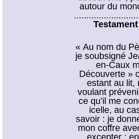
autour du monde
..........................
Testament 
« Au nom du Père
je soubsigné Jea
en-Caux m
Découverte » 
estant au lit
voulant préveni
ce qu’il me con
icelle, au c
savoir : je donn
mon coffre ave
excepter ; en