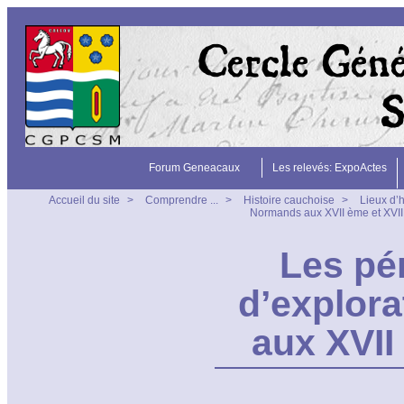
Forum Geneacaux
Les relevés: ExpoActes
Accueil du site
>
Comprendre ...
>
Histoire cauchoise
>
Lieux d’h
Normands aux XVII ème et XVIII
Les pé
d’explor
aux XVII 