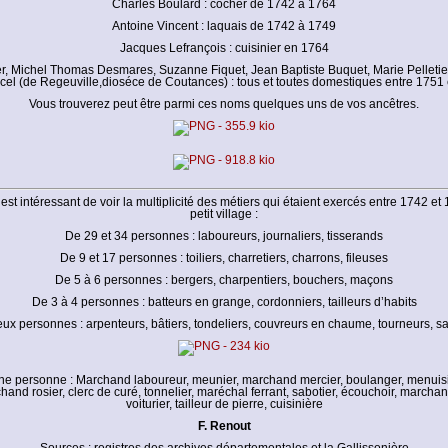
Charles Boulard : cocher de 1742 à 1764
Antoine Vincent : laquais de 1742 à 1749
Jacques Lefrançois : cuisinier en 1764
r, Michel Thomas Desmares, Suzanne Fiquet, Jean Baptiste Buquet, Marie Pelletier
l (de Regeuville,dioséce de Coutances) : tous et toutes domestiques entre 1751
Vous trouverez peut être parmi ces noms quelques uns de vos ancêtres.
l est intéressant de voir la multiplicité des métiers qui étaient exercés entre 1742 e
petit village :
De 29 et 34 personnes : laboureurs, journaliers, tisserands
De 9 et 17 personnes : toiliers, charretiers, charrons, fileuses
De 5 à 6 personnes : bergers, charpentiers, bouchers, maçons
De 3 à 4 personnes : batteurs en grange, cordonniers, tailleurs d’habits
ux personnes : arpenteurs, bâtiers, tondeliers, couvreurs en chaume, tourneurs, 
e personne : Marchand laboureur, meunier, marchand mercier, boulanger, menuisier
chand rosier, clerc de curé, tonnelier, maréchal ferrant, sabotier, écouchoir, march
voiturier, tailleur de pierre, cuisinière
F. Renout