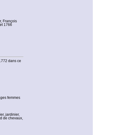
, François
 et 1766
t 1772 dans ce
sages femmes
, jardinier,
and de chevaux,