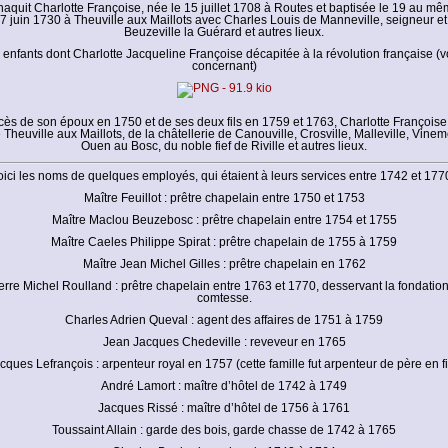
aquit Charlotte Françoise, née le 15 juillet 1708 à Routes et baptisée le 19 au mêm
27 juin 1730 à Theuville aux Maillots avec Charles Louis de Manneville, seigneur et
Beuzeville la Guérard et autres lieux.
5 enfants dont Charlotte Jacqueline Françoise décapitée à la révolution française (voi
concernant)
cès de son époux en 1750 et de ses deux fils en 1759 et 1763, Charlotte Françoise
Theuville aux Maillots, de la châtellerie de Canouville, Crosville, Malleville, Vineme
Ouen au Bosc, du noble fief de Riville et autres lieux.
oici les noms de quelques employés, qui étaient à leurs services entre 1742 et 1770
Maître Feuillot : prêtre chapelain entre 1750 et 1753
Maître Maclou Beuzebosc : prêtre chapelain entre 1754 et 1755
Maître Caeles Philippe Spirat : prêtre chapelain de 1755 à 1759
Maître Jean Michel Gilles : prêtre chapelain en 1762
erre Michel Roulland : prêtre chapelain entre 1763 et 1770, desservant la fondatio
comtesse.
Charles Adrien Queval : agent des affaires de 1751 à 1759
Jean Jacques Chedeville : reveveur en 1765
cques Lefrançois : arpenteur royal en 1757 (cette famille fut arpenteur de père en fi
André Lamort : maître d’hôtel de 1742 à 1749
Jacques Rissé : maître d’hôtel de 1756 à 1761
Toussaint Allain : garde des bois, garde chasse de 1742 à 1765