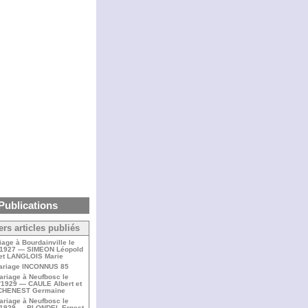
Publications
ers articles publiés
iage à Bourdainville le
/1927 — SIMEON Léopold
et LANGLOIS Marie
ariage INCONNUS 85
ariage à Neufbosc le
/1929 — CAULE Albert et
CHENEST Germaine
ariage à Neufbosc le
/1929 — BLONDEL Ernest