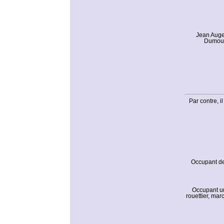
Jean Auge
Dumouce
Par contre, i
Occupant de
Occupant un
rouettier, mar