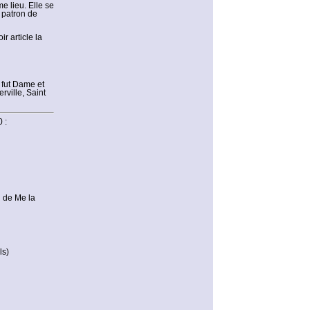
e lieu. Elle se
 patron de
r article la
 fut Dame et
rville, Saint
 :
n de Me la
ls)