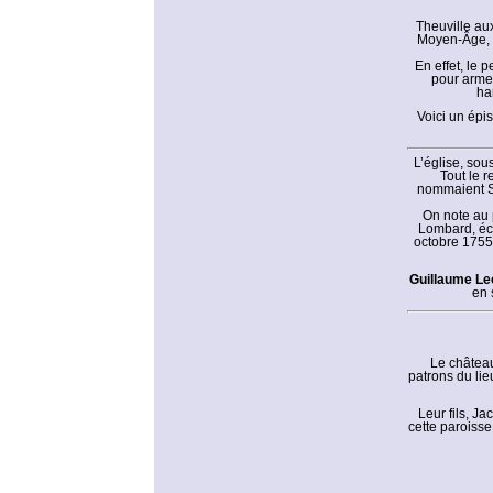
Theuville aux
Moyen-Âge, l
En effet, le 
pour armes
ha
Voici un épis
L’église, sou
Tout le r
nommaient Si
On note au 
Lombard, écu
octobre 1755
Guillaume Le
en 
Le château
patrons du lie
Leur fils, J
cette paroiss