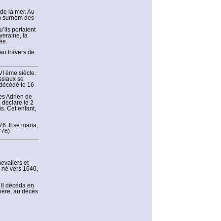
 de la mer. Au
on surnom des
’ils portaient
veraine, la
ée.
 au travers de
VI ème siècle.
issiaux se
 décédé le 16
es Adrien de
 déclare le 2
. Cet enfant,
6. Il se maria,
776)
evaliers et
, né vers 1640,
 Il décéda en
père, au décès