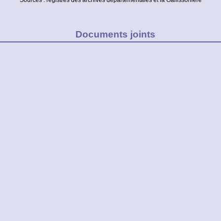
Sources : registres des archives départementales et la Gallissonière
Documents joints