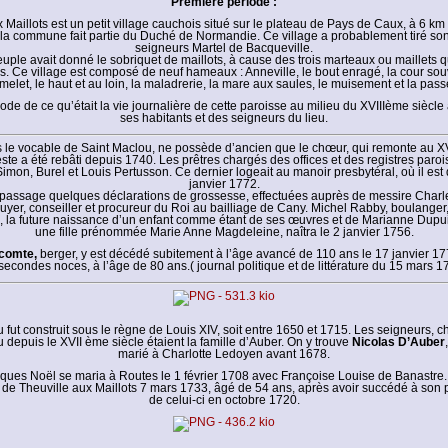
Première période :
 Maillots est un petit village cauchois situé sur le plateau de Pays de Caux, à 6 km
a commune fait partie du Duché de Normandie. Ce village a probablement tiré s
seigneurs Martel de Bacqueville.
peuple avait donné le sobriquet de maillots, à cause des trois marteaux ou maillets qu
. Ce village est composé de neuf hameaux : Anneville, le bout enragé, la cour sou
melet, le haut et au loin, la maladrerie, la mare aux saules, le muisement et la pass
ode de ce qu’était la vie journalière de cette paroisse au milieu du XVIIIème siècle
ses habitants et des seigneurs du lieu.
s le vocable de Saint Maclou, ne possède d’ancien que le chœur, qui remonte au X
este a été rebâti depuis 1740. Les prêtres chargés des offices et des registres paro
mon, Burel et Louis Pertusson. Ce dernier logeait au manoir presbytéral, où il est
janvier 1772.
passage quelques déclarations de grossesse, effectuées auprès de messire Charl
yer, conseiller et procureur du Roi au bailliage de Cany. Michel Rabby, boulanger,
, la future naissance d’un enfant comme étant de ses œuvres et de Marianne Dupuis
une fille prénommée Marie Anne Magdeleine, naîtra le 2 janvier 1756.
comte,
berger, y est décédé subitement à l’âge avancé de 110 ans le 17 janvier 177
secondes noces, à l’âge de 80 ans.( journal politique et de littérature du 15 mars 1
 fut construit sous le règne de Louis XIV, soit entre 1650 et 1715. Les seigneurs, ch
u depuis le XVII ème siècle étaient la famille d’Auber. On y trouve
Nicolas D’Auber
marié à Charlotte Ledoyen avant 1678.
acques Noël se maria à Routes le 1 février 1708 avec Françoise Louise de Banastre.
e de Theuville aux Maillots 7 mars 1733, âgé de 54 ans, après avoir succédé à son 
de celui-ci en octobre 1720.