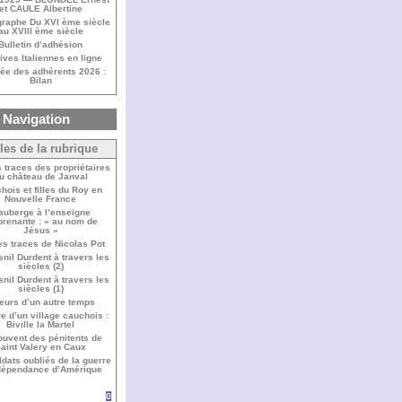
et CAULE Albertine
raphe Du XVI ème siècle
au XVIII ème siècle
Bulletin d’adhésion
ives Italiennes en ligne
ée des adhérents 2026 :
Bilan
Navigation
cles de la rubrique
s traces des propriétaires
u château de Janval
hois et filles du Roy en
Nouvelle France
auberge à l’enseigne
prenante : « au nom de
Jésus »
es traces de Nicolas Pot
nil Durdent à travers les
siècles (2)
nil Durdent à travers les
siècles (1)
eurs d’un autre temps
re d’un village cauchois :
Biville la Martel
ouvent des pénitents de
aint Valery en Caux
ldats oubliés de la guerre
dépendance d’Amérique
0