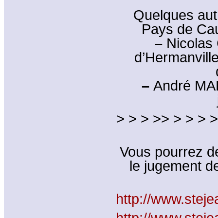
Quelques aut
Pays de Cau
–
Nicola
d’Hermanville
–
André MAR
> > > >> > > > >
Vous pourrez de
le jugement d
http://www.stej
http://www.stej