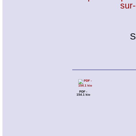
sur-
S
PDF -
154.1 kio