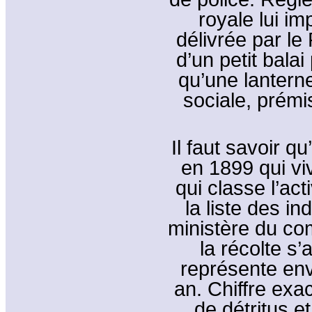
royale lui i
délivrée par le
d’un petit balai
qu’une lanterne.
sociale, prémis
Il faut savoir q
en 1899 qui viv
qui classe l’ac
la liste des in
ministère du co
la récolte s’
représente env
an. Chiffre exa
de détritus e