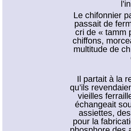
l’i
Le chifonnier pa
passait de fer
cri de « tamm 
chiffons, morce
multitude de ch
Il partait à la
qu’ils revendaie
vieilles ferrai
échangeait sou
assiettes, de
pour la fabrica
phosphore des al