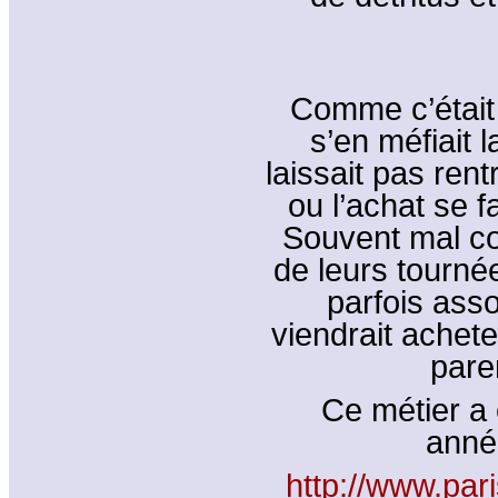
Comme c’était
s’en méfiait 
laissait pas ren
ou l’achat se f
Souvent mal co
de leurs tournée
parfois ass
viendrait achet
pare
Ce métier a 
anné
http://www.par