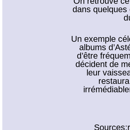
On retrouve c
dans quelques c
d
Un exemple célè
albums d’Asté
d’être fréque
décident de me
leur vaisse
restaura
irrémédiabl
Sources: