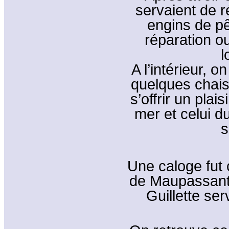
servaient de r
engins de pê
réparation o
l
A l’intérieur, o
quelques chai
s’offrir un plai
mer et celui du
s
Une caloge fut 
de Maupassant 
Guillette se