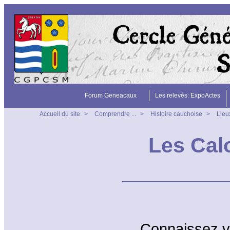
Forum Geneacaux
Les relevés: ExpoActes
Accueil du site
>
Comprendre ...
>
Histoire cauchoise
>
Lieux
Les Cal
Connaissez v