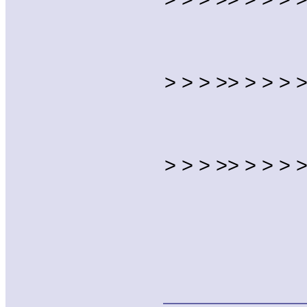
> > > >> > > > >
> > > >> > > > >