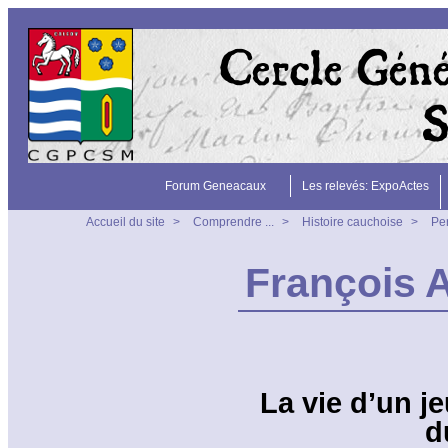
Forum Geneacaux
Les relevés: ExpoActes
Accueil du site
>
Comprendre ...
>
Histoire cauchoise
>
Pe
François
La vie d’un j
d