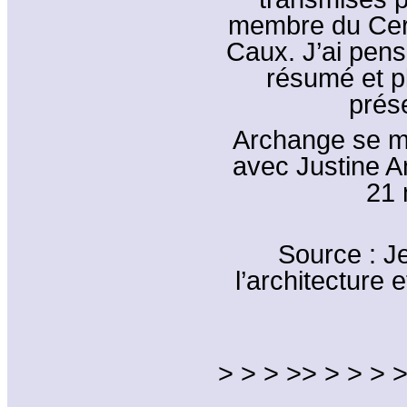
membre du Cer
Caux. J’ai pensé 
résumé et p
prés
Archange se ma
avec Justine A
21 
Source : J
l’architecture 
> > > >> > > > >