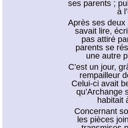
ses parents ; pui
à l
Après ses deux a
savait lire, éc
pas attiré pa
parents se rés
une autre p
C’est un jour, g
rempailleur d
Celui-ci avait b
qu’Archange s
habitait 
Concernant son
les pièces joi
transmises p