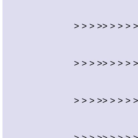
> > > >> > > > >
> > > >> > > > >
> > > >> > > > >
> > > >> > > > >