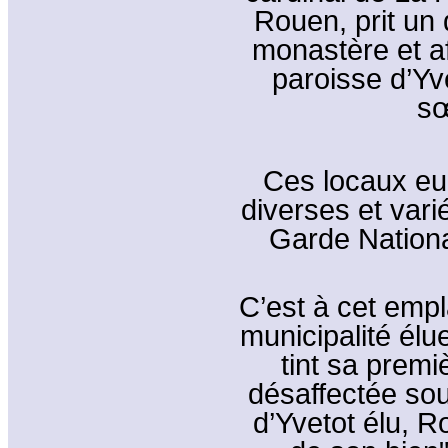
Rouen, prit un
monastère et af
paroisse d’Yv
sœ
Ces locaux eur
diverses et vari
Garde National
C’est à cet emp
municipalité élu
tint sa premi
désaffectée sou
d’Yvetot élu, R