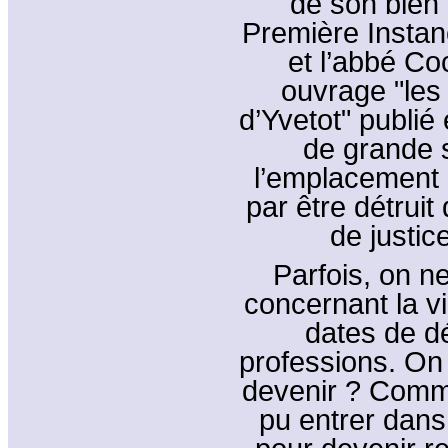
de son bien"
Première Instan
et l’abbé Co
ouvrage "les
d’Yvetot" publié
de grande s
l’emplacement d
par être détruit
de justic
Parfois, on n
concernant la v
dates de d
professions. On
devenir ? Comme 
pu entrer dan