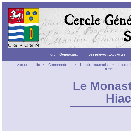
Forum Geneacaux
Les relevés: ExpoActes
Accueil du site
>
Comprendre ...
>
Histoire cauchoise
>
Lieux d’
d’Yvetot
Le Monast
Hiac