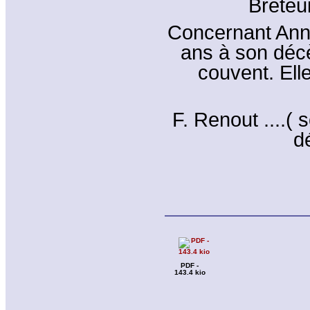
Breteuil
Concernant Anne 
ans à son décè
couvent. Elle 
F. Renout ....(
d
PDF -
143.4 kio