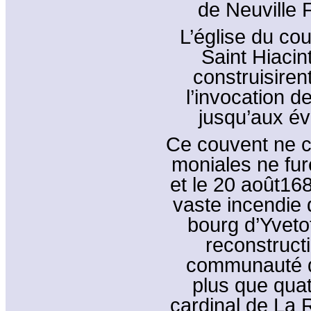
de Neuville 
L’église du co
Saint Hiacin
construisire
l’invocation d
jusqu’aux év
Ce couvent ne c
moniales ne fur
et le 20 août168
vaste incendie 
bourg d’Yvetot
reconstruct
communauté dé
plus que quat
cardinal de La