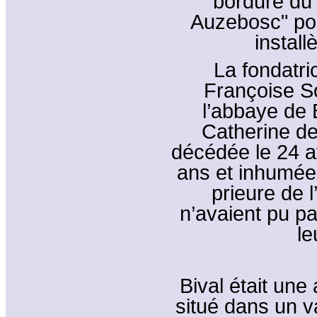
bordure du 
Auzebosc" pou
install
La fondatri
Françoise Soy
l’abbaye de B
Catherine de
décédée le 24 a
ans et inhumée 
prieure de l
n’avaient pu p
le
Bival était une
situé dans un v