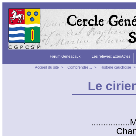
Forum Geneacaux
Les relevés: ExpoActes
Accueil du site
>
Comprendre ...
>
Histoire cauchoise
Le cirie
..............
Chande