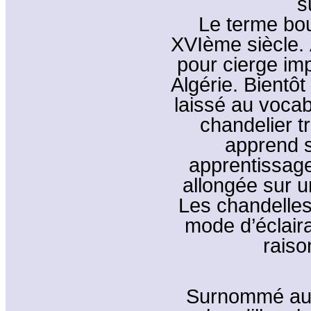
s
Le terme bou
XVIème siècle. À
pour cierge imp
Algérie. Bientôt
laissé au vocabu
chandelier tr
apprend s
apprentissage
allongée sur u
Les chandelles
mode d’éclaira
raiso
Surnommé auss