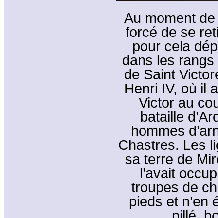
Au moment de 
forcé de se ret
pour cela dépo
dans les rangs
de Saint Victo
Henri IV, où il 
Victor au co
bataille d’Ar
hommes d’ar
Chastres. Les l
sa terre de Mi
l’avait occu
troupes de c
pieds et n’en é
pillé, 