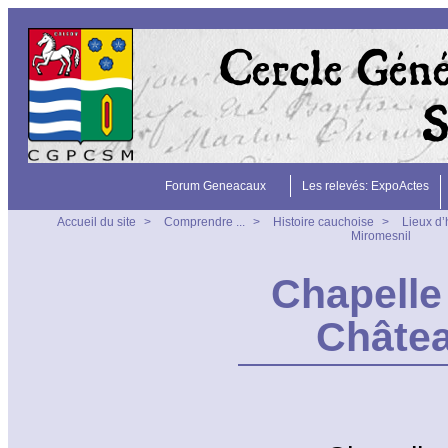
Forum Geneacaux
Les relevés: ExpoActes
Accueil du site
>
Comprendre ...
>
Histoire cauchoise
>
Lieux d’
Miromesnil
Chapelle
Châtea