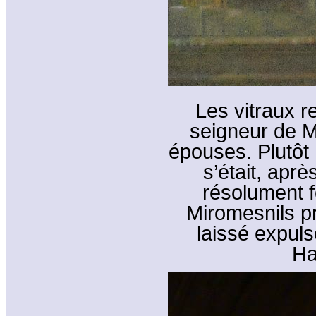
Les vitraux 
seigneur de M
épouses. Plutôt
s’était, aprè
résolument f
Miromesnils pr
laissé expuls
Ha