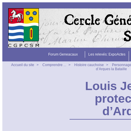
Forum Geneacaux
Les relevés: ExpoActes
Accueil du site
>
Comprendre ...
>
Histoire cauchoise
>
Personnag
d’Arques la Bataille
Louis J
protec
d’Arq