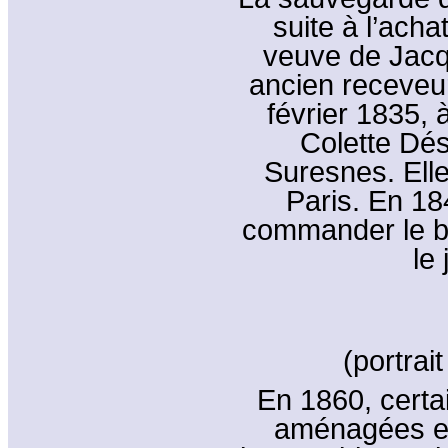
suite à l’acha
veuve de Jacq
ancien receveu
février 1835,
Colette Dé
Suresnes. Elle
Paris. En 184
commander le ba
le 
(portrai
En 1860, certa
aménagées en