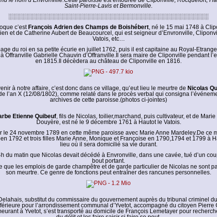
end le nom d’Envronville.Cette paroisse est entourée de Cliponville, Rocquefort, Hau
Saint-Pierre-Lavis et Bermonville.
░░░░░░░░░░░░░░░░░░░░░░░░░░░░░░░░░░░░░░░░░░░░░░
poque c’est
François Adrien des Champs de Boishébert
, né le 15 mai 1748 à Clipon
ien et de Catherine Aubert de Beaucourcel, qui est seigneur d’Envronville, Cliponvil
Vatois, etc…
page du roi en sa petite écurie en juillet 1762, puis il est capitaine au Royal-Etrange
 Offranville Gabrielle Chauvin d’Offranville.Il sera maire de Cliponville pendant l’
en 1815.Il décèdera au château de Cliponville en 1816.
enir à notre affaire, c’est donc dans ce village, qu’eut lieu le meurtre de
Nicolas Qu
de l’an X (12/08/1802), comme relaté dans le procès verbal qui consigna l’événeme
archives de cette paroisse.(photos ci-jointes)
arbe Etienne Quibeuf
, fils de Nicolas, toilier,marchand, puis cultivateur, et de Mar
Douyère, est né le 9 décembre 1761 à Hautot le Vatois.
ier le 24 novembre 1789 en cette même paroisse avec Marie Anne Mardeley.De ce m
s en 1792 et trois filles Marie Anne, Monique et Françoise en 1790,1794 et 1799 à Ha
lieu où il sera domicilié sa vie durant.
4h du matin que Nicolas devait décédé à Envronville, dans une cavée, tué d’un coup 
bout portant.
le que les emplois de garde champêtre et de garde particulier de Nicolas ne sont p
son meurtre. Ce genre de fonctions peut entraîner des rancunes personnelles.
 Delahais, substitut du commissaire du gouvernement auprès du tribunal criminel d
nférieure pour l’arrondissement communal d’Yvetot, accompagné du citoyen Pierre Gr
eurant à Yvetot, s’est transporté au domicile de François Lemetayer pour recherche