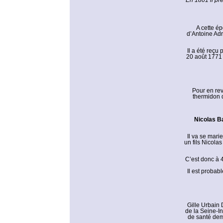
En 1801 il pr
A cette é
d’Antoine Adr
Il a été reçu 
20 août 1771 à
Pour en rev
thermidon 
Nicolas B
Il va se mar
un fils Nicola
C’est donc à 
Il est probab
Gille Urbain
de la Seine-I
de santé dem