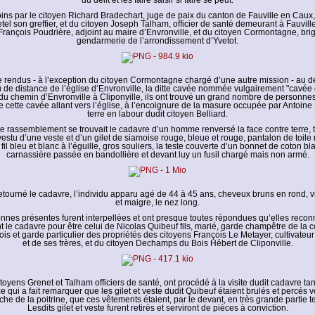
du délit et les faire saisir si faire se peut.
ejoins par le citoyen Richard Bradechart, juge de paix du canton de Fauville en Ca
tel son greffier, et du citoyen Joseph Talham, officier de santé demeurant à Fauvill
François Poudrière, adjoint au maire d’Envronville, et du citoyen Cormontagne, bri
gendarmerie de l’arrondissement d’Yvetot.
e rendus - à l’exception du citoyen Cormontagne chargé d’une autre mission - au 
 de distance de l’église d‘Envronville, la ditte cavée nommée vulgairement "cavée d
e du chemin d’Envronville à Cliponville, ils ont trouvé un grand nombre de personn
 cette cavée allant vers l’église, à l’encoignure de la masure occupée par Antoine 
terre en labour dudit citoyen Belliard.
e rassemblement se trouvait le cadavre d’un homme renversé la face contre terre, t
vestu d’une veste et d’un gilet de siamoise rouge, bleue et rouge, pantalon de toile 
fil bleu et blanc à l’éguille, gros souliers, la teste couverte d’un bonnet de coton b
carnassière passée en bandollière et devant luy un fusil chargé mais non armé.
etourné le cadavre, l’individu apparu agé de 44 à 45 ans, cheveux bruns en rond, 
et maigre, le nez long.
nnes présentes furent interpellées et ont presque toutes répondues qu’elles recon
t le cadavre pour être celui de Nicolas Quibeuf fils, marié, garde champêtre de l
tois et garde particulier des propriétés des citoyens François Le Metayer, cultivateur
et de ses frères, et du citoyen Dechamps du Bois Hébert de Cliponville.
itoyens Grenet et Talham officiers de santé, ont procédé à la visite dudit cadavre ta
 ce qui a fait remarquer que les gilet et veste dudit Quibeuf étaient brulés et percés v
che de la poitrine, que ces vêtements étaient, par le devant, en très grande partie t
Lesdits gilet et veste furent retirés et serviront de pièces à conviction.