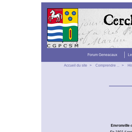
Forum Geneacaux
Le
Accueil du site
>
Comprendre ...
>
Hi
Envronville
e