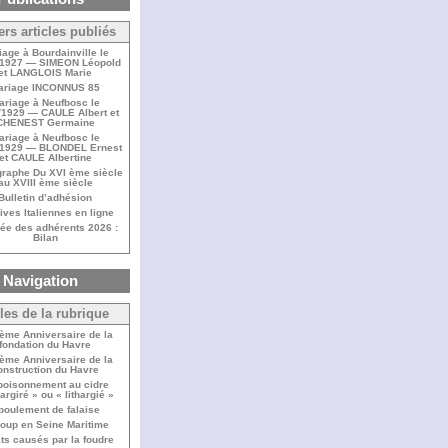
ers articles publiés
iage à Bourdainville le
/1927 — SIMEON Léopold
et LANGLOIS Marie
ariage INCONNUS 85
ariage à Neufbosc le
/1929 — CAULE Albert et
CHENEST Germaine
ariage à Neufbosc le
/1929 — BLONDEL Ernest
et CAULE Albertine
raphe Du XVI ème siècle
au XVIII ème siècle
Bulletin d’adhésion
ives Italiennes en ligne
ée des adhérents 2026 :
Bilan
Navigation
cles de la rubrique
ème Anniversaire de la
fondation du Havre
ème Anniversaire de la
onstruction du Havre
oisonnement au cidre
hargiré » ou « lithargié »
boulement de falaise
loup en Seine Maritime
ts causés par la foudre