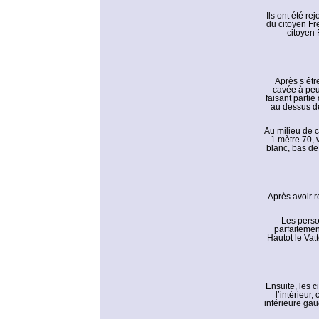
Ils ont été r
du citoyen Fre
citoyen 
Après s’êtr
cavée à peu
faisant parti
au dessus de
Au milieu de c
1 mètre 70, 
blanc, bas de 
Après avoir r
Les perso
parfaitemen
Hautot le Vat
Ensuite, les c
l’intérieur,
inférieure gau