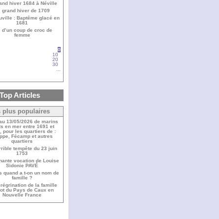
and hiver 1684 à Néville
 grand hiver de 1709
ville : Baptême glacé en
1681
 d’un coup de croc de
femme
0
10
20
30
...
Top Articles
 plus populaires
 au 13/05/2026 de marins
s en mer entre 1691 et
 pour les quartiers de :
ppe, Fécamp et autres
quartiers
rrible tempête du 23 juin
1753
nante vocation de Louise
Sidonie PAVÉ
s quand a t-on un nom de
famille ?
régrination de la famille
bot du Pays de Caux en
Nouvelle France