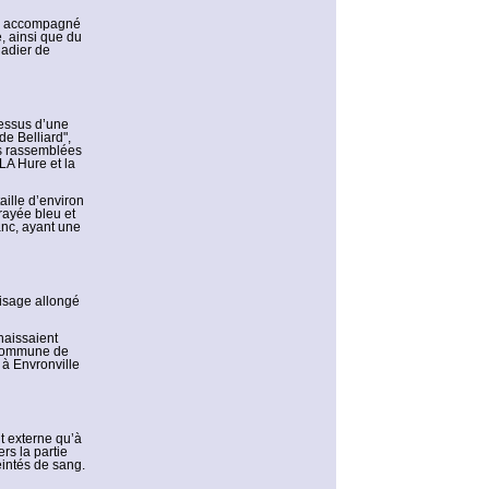
ux, accompagné
e, ainsi que du
gadier de
dessus d’une
e Belliard",
es rassemblées
LA Hure et la
aille d’environ
rayée bleu et
lanc, ayant une
visage allongé
naissaient
a commune de
 à Envronville
nt externe qu’à
ers la partie
eintés de sang.