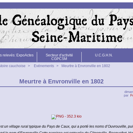
s relevés: ExpoActes
Secteur d'activité
U.C.G.H.N.
CGPCSM
stoire cauchoise
>
Evénements
>
Meurtre à Envronville en 1802
Meurtre à Envronville en 1802
diman
par
F
st un village rural typique du Pays de Caux, qui a porté les noms d’Ouvrouville, pui