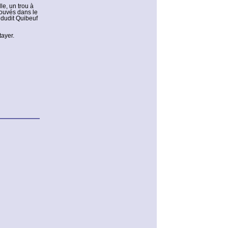
le, un trou à
rouvés dans le
 dudit Quibeuf
tayer.