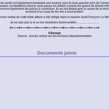
s de santé ont également remarqué une brulure sous le bras gauche près de l’aissel
autres constatations dont je vous passe les détails comme les grains de plomb ret
serviront également de pièces à conviction. Ils en ont déduit que la cause de la mort
provient d’un coup de feu tiré à bout portant.
ocès verbal de cette triste affaire a été rédigé dans la maison dudit François Le Mé
Je ne sais pas si le ou les meurtriers furent arrêtés...............................
❉•══•❉•══•❉•══•❉•══•❉•══•❉•══•❉•══•❉•══•❉•══•❉•══•❉
F,Renout
Source : procès verbal sur les Archives départementales
Documents joints