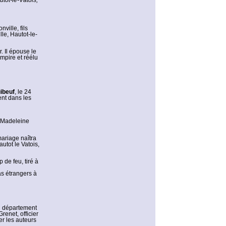
tot-le-Vatois,
ville, fils
le, Hautot-le-
r. Il épouse le
empire et réélu
ibeuf
, le 24
nt dans les
ie Madeleine
ariage naîtra
utot le Vatois,
de feu, tiré à
as étrangers à
u département
enet, officier
r les auteurs