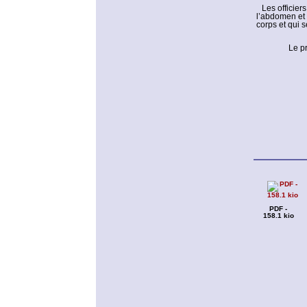
Les officier
l’abdomen et 
corps et qui 
Le pr
PDF -
158.1 kio