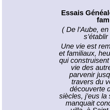
Essais Généalo
fam
( De l’Aube, en
s’établi
Une vie est re
et familiaux, h
qui construisent
vie des autr
parvenir jus
travers du v
découverte de
siècles, j’eus la
manquait conc