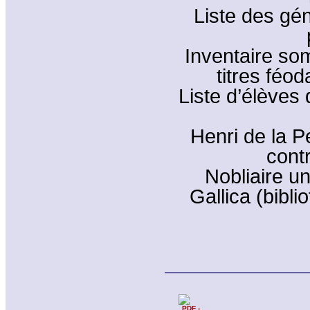
Liste des gén
Inventaire so
titres féod
Liste d’élèves 
Henri de la P
cont
Nobliaire u
Gallica (bibl