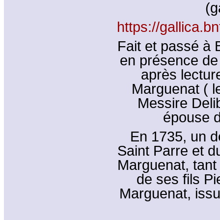
(g
https://gallica
Fait et passé à 
en présence de 
après lectur
Marguenat ( l
Messire Deli
épouse d
En 1735, un d
Saint Parre et d
Marguenat, tan
de ses fils P
Marguenat, iss