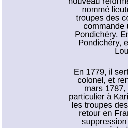
nouveau réformé 
nommé lieute
troupes des col
commande un
Pondichéry. En
Pondichéry, et
Lou
En 1779, il se
colonel, et r
mars 1787,
particulier à Ka
les troupes des
retour en Fra
suppression 