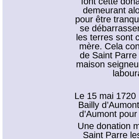
font cette do
demeurant alo
pour être tranqui
se débarrasser
les terres sont 
mère. Cela con
de Saint Parre 
maison seigneuri
labour
Le 15 mai 1720 
Bailly d’Aumon
d’Aumont pour 
Une donation m
Saint Parre l