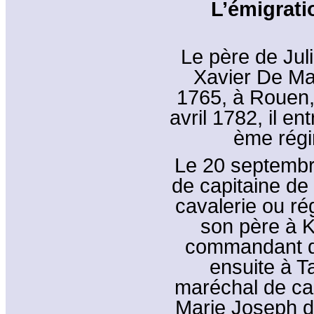
L’émigrati
Le père de Jul
Xavier De Ma
1765, à Rouen,
avril 1782, il e
ème régi
Le 20 septembre
de capitaine de
cavalerie ou rég
son père à Ka
commandant de 
ensuite à T
maréchal de cam
Marie Joseph d