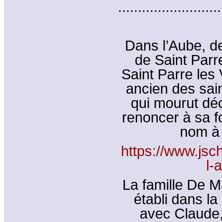
..........................
Dans l’Aube, 
de Saint Parre
Saint Parre les 
ancien des sai
qui mourut déc
renoncer à sa f
nom à 
https://www.jsch
l-
La famille De 
établi dans l
avec Claude,