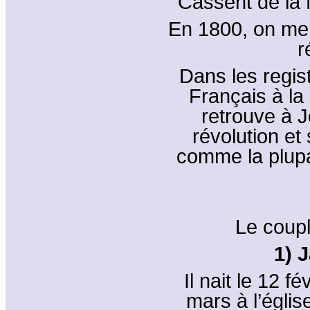
Cassent de la 
En 1800, on ment
r
Dans les regist
Français à la
retrouve à J
révolution et
comme la plupa
Le coupl
1) 
Il nait le 12 f
mars à l’églis