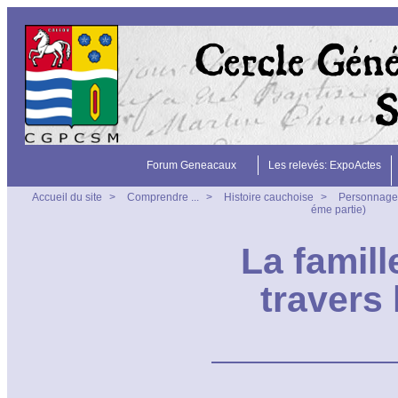
Forum Geneacaux
Les relevés: ExpoActes
Accueil du site
>
Comprendre ...
>
Histoire cauchoise
>
Personnage
éme partie)
La famil
travers 