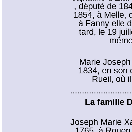
, député de 184
1854, à Melle,
à Fanny elle 
tard, le 19 ju
même 
Marie Joseph 
1834, en son d
Rueil, où 
..........................
La famille 
Joseph Marie Xa
1765, à Rouen, 