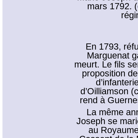
mars 1792. (
régi
En 1793, réf
Marguenat ga
meurt. Le fils se
proposition de
d’infanter
d’Oilliamson (
rend à Guernes
La même anné
Joseph se mari
au Royaume 