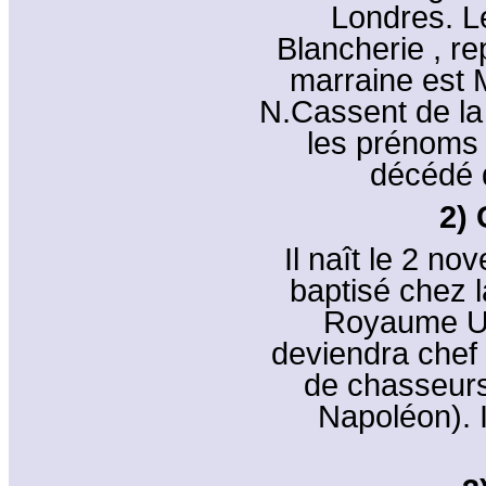
Londres. L
Blancherie , re
marraine est 
N.Cassent de la M
les prénoms 
décédé q
2) 
Il naît le 2 n
baptisé chez 
Royaume Uni
deviendra chef
de chasseurs
Napoléon). 