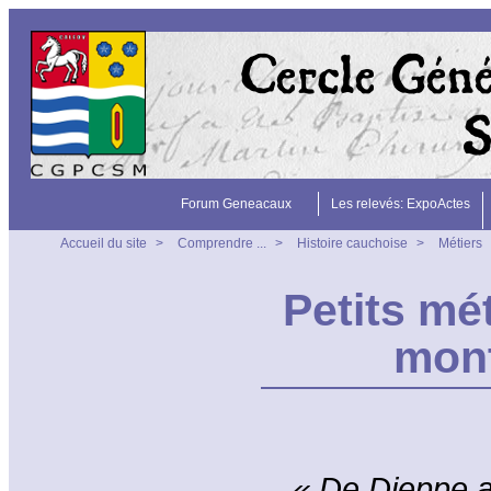
Forum Geneacaux
Les relevés: ExpoActes
Accueil du site
>
Comprendre ...
>
Histoire cauchoise
>
Métiers
Petits mét
mont
« De Dieppe a