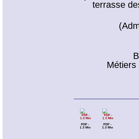
terrasse des
(Adm
B
Métiers
PDF -
PDF -
1.3 Mio
1.3 Mio