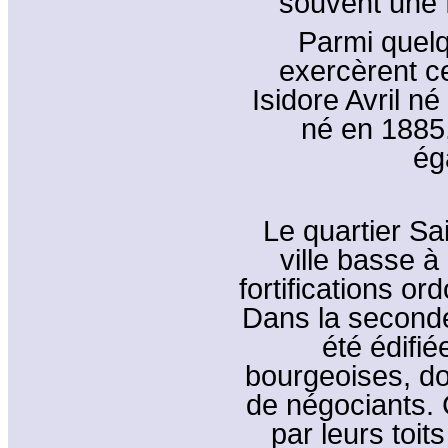
souvent une 
Parmi quelq
exercèrent ce
Isidore Avril 
né en 1885
ég
Le quartier Sai
ville basse à
fortifications or
Dans la seconde
été édifi
bourgeoises, do
de négociants. 
par leurs toi