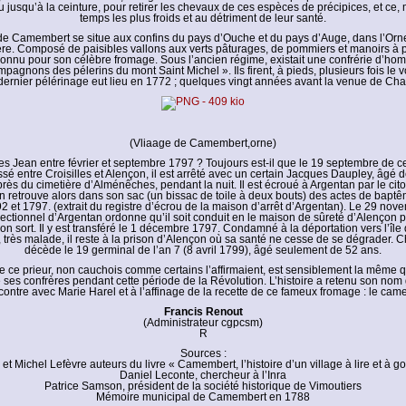
u jusqu’à la ceinture, pour retirer les chevaux de ces espèces de précipices, et ce
temps les plus froids et au détriment de leur santé.
 de Camembert se situe aux confins du pays d’Ouche et du pays d’Auge, dans l’Orn
re. Composé de paisibles vallons aux verts pâturages, de pommiers et manoirs à pa
 connu pour son célèbre fromage. Sous l’ancien régime, existait une confrérie d’ho
agnons des pélerins du mont Saint Michel ». Ils firent, à pieds, plusieurs fois le 
dernier pélérinage eut lieu en 1772 ; quelques vingt années avant la venue de Cha
(Vliaage de Camembert,orne)
es Jean entre février et septembre 1797 ? Toujours est-il que le 19 septembre de ce
sé entre Croisilles et Alençon, il est arrêté avec un certain Jacques Daupley, âgé d
rès du cimetière d’Alménêches, pendant la nuit. Il est écroué à Argentan par le cit
 retrouve alors dans son sac (un bissac de toile à deux bouts) des actes de baptê
2 et 1797. (extrait du registre d’écrou de la maison d’arrêt d’Argentan). Le 29 nov
rectionnel d’Argentan ordonne qu’il soit conduit en le maison de sûreté d’Alençon po
son sort. Il y est transféré le 1 décembre 1797. Condamné à la déportation vers l’île 
 très malade, il reste à la prison d’Alençon où sa santé ne cesse de se dégrader. 
décède le 19 germinal de l’an 7 (8 avril 1799), âgé seulement de 52 ans.
de ce prieur, non cauchois comme certains l’affirmaient, est sensiblement la même 
ses confrères pendant cette période de la Révolution. L’histoire a retenu son nom 
contre avec Marie Harel et à l’affinage de la recette de ce fameux fromage : le cam
Francis Renout
(Administrateur cgpcsm)
R
Sources :
t Michel Lefèvre auteurs du livre « Camembert, l’histoire d’un village à lire et à g
Daniel Leconte, chercheur à l’Inra
Patrice Samson, président de la société historique de Vimoutiers
Mémoire municipal de Camembert en 1788