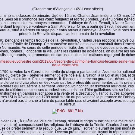
(Grande rue d’Alençon au XVIII ème siècle)
terminé ses classes de primaire, âgé de 16 ans, Charles Jean intègre le 30 mars 1
de Sées où il prononce ses vœux religieux et est reçu profès. Devenu prêtre bénédic
ent dans plusieurs abbayes normandes : l’abbaye de Saint Evroult, à Notre Dame
e Saint Etienne de Fontenay à Saint André sur Orne, à partir de 1780. Il devient en
uville, situé à Périers en Auge pour enfin arriver à l’abbaye Fécamp. Situé près d’u
prieuré de Rouville disparait au lendemain de la révolution.
0, pendant les temps troublés de la Révolution, Charles Jean est donc envoyé ou 
a Sainte Trinité de Fécamp. Ce monastère admiré de tous est construit dans l’encei
 Normandie. Au cours de cette période difficile, des milliers d’évêques, prêtres, vica
nes, nonnes… ont perdu la vie. Dans les cahiers de doléances, on qualifie les moi
isifs, d’ignorants, se promenant en carrosse et dont les maisons regorgent de riche
ontesquieuvolvestre.com/2019/06/tresors-du-patrimoine-francais-fecamp-seine-mar
de-le-trinite.html
t 1790 fut votée la « Constitution civile du clergé » par laquelle l’Assemblée nationa
 du clergé de « prêter le serment d’être fidèle à la Nation, à la Loi et au Roi, et d
r la Constitution ». En contrepartie, il disposait d’un revenu garanti et, désormais, i
Le clergé se divisa alors en deux camps : les prêtres dits assermentés car ils prêtèr
fractaires qui refusèrent le serment. Pour pouvoir continuer d’exercer leur culte, ces 
gés de célébrer des messes clandestines, au risque d’être guillotinés s’ils se faisaie
ansformée en paroisse, échappa à la vente et la destruction. Tant d’autres abbayes,
erres ! Si la Révolution de 1789 avait mis fin au pouvoir et à la puissance de l’abba
 n’avaient pas cherché à faire du passé table rase et avaient accepté avec soulage
la Terreur.
anvier 1791, à l’Hôtel de Ville de Fécamp, devant le corps municipal et le maire Mr 
 novembre), comparaissent les religieux de l’abbaye de la Trinité. Charles Jean, c
fuse de prêter serment à la république. Le 26 juin, il sort en pleurant de son monastè
 Alençon, dans sa pieuse famille. Devenu prêtre clandestin, fuyant la répression de