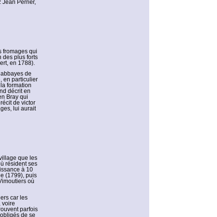
 Jean Perrier,
es fromages qui
 des plus forts
rt, en 1788).
s abbayes de
 en particulier
 la formation
nd décrit en
en Bray qui
écit de victor
ges, lui aurait
village que les
ù résident ses
aissance à 10
e (1799), puis
Vimoutiers où
ers car les
 voire
rouvent parfois
 obligés de se