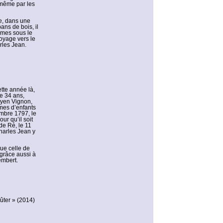
, même par les
e, dans une
ns de bois, il
mmes sous le
voyage vers le
rles Jean.
tte année là,
e 34 ans,
oyen Vignon,
mes d’enfants
embre 1797, le
ur qu’il soit
de Ré, le 11
Charles Jean y
que celle de
grâce aussi à
embert.
oûter » (2014)