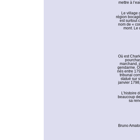
mettre à l’ea
Le village
région bocagè
est surtout
nom de « comp
mont. Le 
Où est Charl
pourchas
marchand, p
gendarme. On
nés entre 179
tribunal cor
statué sur 
janvier 1798,
L’histoire 
beaucoup de 
sa ren
Bruno Amato e