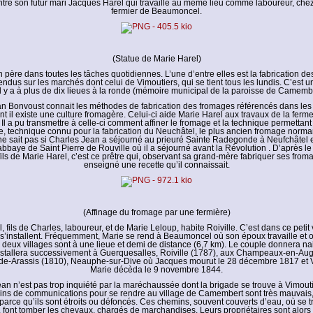
ntre son futur mari Jacques Harel qui travaille au même lieu comme laboureur, chez
fermier de Beaumoncel.
(Statue de Marie Harel)
 père dans toutes les tâches quotidiennes. L’une d’entre elles est la fabrication d
endus sur les marchés dont celui de Vimoutiers, qui se tient tous les lundis. C’est un
l y a à plus de dix lieues à la ronde (mémoire municipal de la paroisse de Camembe
n Bonvoust connait les méthodes de fabrication des fromages référencés dans le
 il existe une culture fromagère. Celui-ci aide Marie Harel aux travaux de la ferme,
e. Il a pu transmettre à celle-ci comment affiner le fromage et la technique permettant
e, technique connu pour la fabrication du Neuchâtel, le plus ancien fromage norma
e sait pas si Charles Jean a séjourné au prieuré Sainte Radegonde à Neufchâtel 
bbaye de Saint Pierre de Rouville où il a séjourné avant la Révolution . D’après le r
fils de Marie Harel, c’est ce prêtre qui, observant sa grand-mère fabriquer ses froma
enseigné une recette qu’il connaissait.
(Affinage du fromage par une fermière)
 fils de Charles, laboureur, et de Marie Leloup, habite Roiville. C’est dans ce petit 
s’installent. Fréquemment, Marie se rend à Beaumoncel où son époux travaille et o
 deux villages sont à une lieue et demi de distance (6,7 km). Le couple donnera n
installera successivement à Guerquesalles, Roiville (1787), aux Champeaux-en-Aug
de-Arassis (1810), Neauphe-sur-Dive où Jacques mourut le 28 décembre 1817 et 
Marie décèda le 9 novembre 1844.
an n’est pas trop inquiété par la maréchaussée dont la brigade se trouve à Vimouti
ns de communications pour se rendre au village de Camembert sont très mauvais,
parce qu’ils sont étroits ou défoncés. Ces chemins, souvent couverts d’eau, où se t
 font tomber les chevaux, chargés de marchandises. Leurs propriétaires sont alors