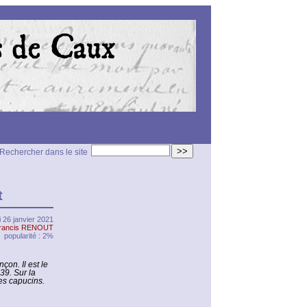
>>
Rechercher dans le site
t
 26 janvier 2021
rancis RENOUT
popularité : 2%
çon. Il est le
39. Sur la
es capucins.