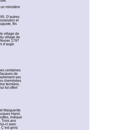
sile.
 un ministère
795. D’autres
Coulandon et
guste, fils
e village de
du village de
février 1797
ys d’auge.
ues centaines
 Jacques de
tuellement ses
 des cheminées
Une fermière,
i fut offert
 et Marguerite
acques Harel,
outtes, indique
 Trois ans
lui-ci avec
 C’est ainsi