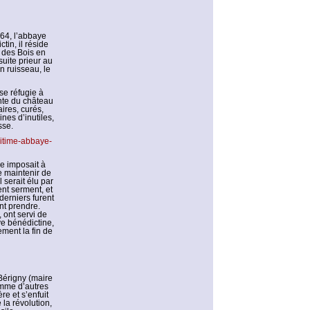
764, l’abbaye
tin, il réside
 des Bois en
suite prieur au
n ruisseau, le
se réfugie à
nte du château
ires, curés,
nes d’inutiles,
sse.
itime-abbaye-
le imposait à
e maintenir de
l serait élu par
ent serment, et
derniers furent
nt prendre.
 ont servi de
ye bénédictine,
ment la fin de
Bérigny (maire
omme d’autres
re et s’enfuit
 la révolution,