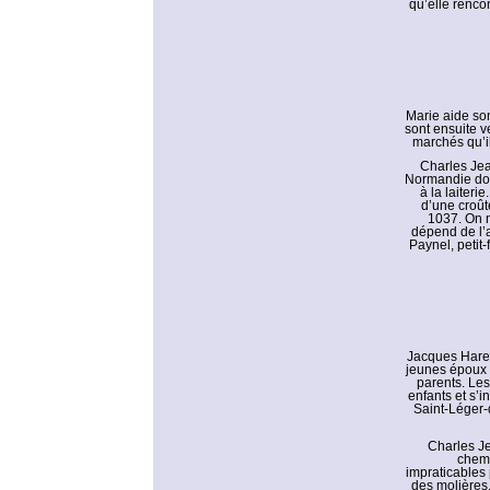
qu’elle renco
Marie aide son
sont ensuite v
marchés qu’i
Charles Jea
Normandie dont
à la laiteri
d’une croût
1037. On n
dépend de l’a
Paynel, petit-
Jacques Harel,
jeunes époux 
parents. Les
enfants et s’
Saint-Léger-
Charles Je
chemi
impraticables 
des molières,