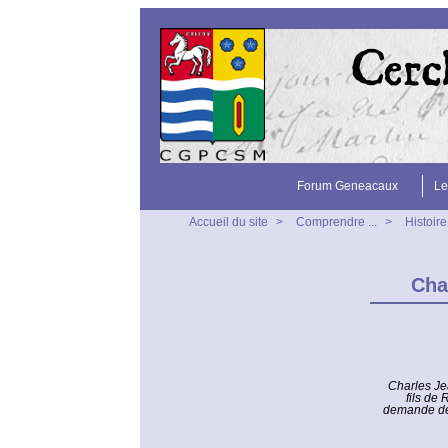
Forum Geneacaux
Le
Accueil du site
>
Comprendre ...
>
Histoir
Cha
Charles Jea
fils de
demande de 