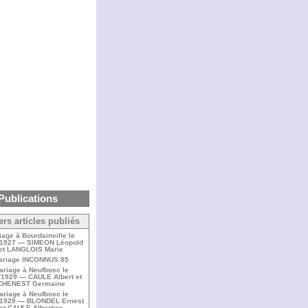
Publications
ers articles publiés
iage à Bourdainville le
/1927 — SIMEON Léopold
et LANGLOIS Marie
ariage INCONNUS 85
ariage à Neufbosc le
/1929 — CAULE Albert et
CHENEST Germaine
ariage à Neufbosc le
/1929 — BLONDEL Ernest
et CAULE Albertine