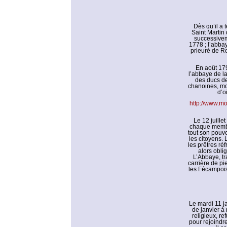
Dès qu’il a 
Saint Martin 
successivem
1778 ; l’abbay
prieuré de Ro
En août 179
l’abbaye de l
des ducs de
chanoines, moi
d’o
http://www.m
Le 12 juille
chaque membre
tout son pouvoi
les citoyens. 
les prêtres ré
alors obli
L’Abbaye, tr
carrière de pi
les Fécampois
Le mardi 11 j
de janvier à
religieux, re
pour rejoindre