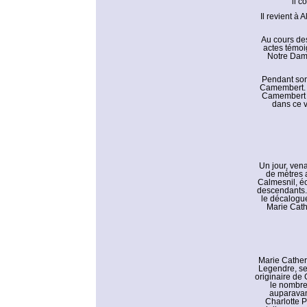
il c
Il revient à
Au cours des
actes témoi
Notre Dame
Pendant son
Camembert. M
Camembert e
dans ce v
Un jour, ven
de mètres 
Calmesnil, éc
descendants. 
le décalogue
Marie Cathe
Marie Catheri
Legendre, se
originaire de 
le nombre
auparavant
Charlotte P