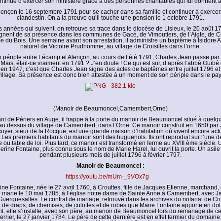
ontinue d’exercer son ministère grâce à des personnes charitables qui lui donnent a
 Alençon le 16 septembre 1791 pour se cacher dans sa famille et continuer à exercer
clandestin. On a la preuve qu’il touche une pension le 1 octobre 1791.
 années qui suivent, on retrouve sa trace dans le diocèse de Lisieux, le 20 août 1
gnent de sa présence dans les communes de Gacé, de Vimoutiers, de l’Aigle, de 
 du Bois. Une semaine avant son arrestation, il administre un baptême à Isidore Au
naturel de Victoire Prudhomme, au village de Croisilles dans l’orne.
 périple entre Fécamp et Alençon, au cours de l’été 1791, Charles Jean passe par l
ais, était-ce vraiment en 1791 ? J’en doute ! Ce qui est sur, d’après l’abbé Guibé 
n 1947, c’est que Charles Jean signe des actes de baptêmes entre juillet 1796 et 
illage. Sa présence est donc bien attestée à un moment de son périple dans le pa
(Manoir de Beaumoncel,Camembert,Orne)
ant de Périers en Auge, il frappe à la porte du manoir de Beaumoncel situé à quelq
au dessus du village de Camembert, dans l’Orne. Ce manoir construit en 1650 par
uyer, sieur de la Rocque, est une grande maison d’habitation où vivent encore ac
Les premiers habitants du manoir sont des huguenots. Ils ont reproduit sur l’une
 ou table de loi. Plus tard, ce manoir est transformé en ferme au XVIII ème siècle. 
rine Fontaine, plus connu sous le nom de Marie Harel, lui ouvrit la porte. Un asile lu
pendant plusieurs mois de juillet 1796 à février 1797.
Manoir de Beaumoncel :
https://youtu.be/mUm-_9VOx7g
ne Fontaine, née le 27 avril 1760, à Crouttes, fille de Jacques Etienne, marchand,
 marie le 10 mai 1785, à l’église notre dame de Sainte Anne à Camembert, avec J
Guerquesalles. Le contrat de mariage, retrouvé dans les archives du notariat de Cr
 de draps, de chemises, de culottes et de robes que Marie Fontaine apporte en dot.
, elle s’installe, avec son père, au manoir de Beaumoncel lors du remariage de ce
errier, le 27 janvier 1784. Le père de cette dernière est en effet fermier du domaine.