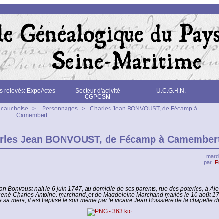
s relevés: ExpoActes
Secteur d'activité
U.C.G.H.N.
CGPCSM
e cauchoise
>
Personnages
>
Charles Jean BONVOUST, de Fécamp à
Camembert
rles Jean BONVOUST, de Fécamp à Camember
mardi
par
F
n Bonvoust nait le 6 juin 1747, au domicile de ses parents, rue des poteries, à Alen
 René Charles Antoine, marchand, et de Magdeleine Marchand mariés le 10 août 17
sa mère, il est baptisé le soir même par le vicaire Jean Boissière de la chapelle d